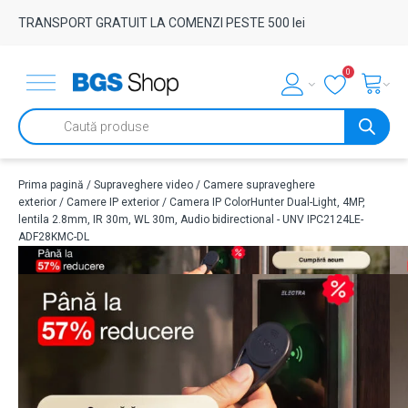
TRANSPORT GRATUIT LA COMENZI PESTE 500 lei
0
Products
search
Prima pagină
/
Supraveghere video
/
Camere supraveghere
exterior
/
Camere IP exterior
/ Camera IP ColorHunter Dual-Light, 4MP,
lentila 2.8mm, IR 30m, WL 30m, Audio bidirectional - UNV IPC2124LE-
ADF28KMC-DL