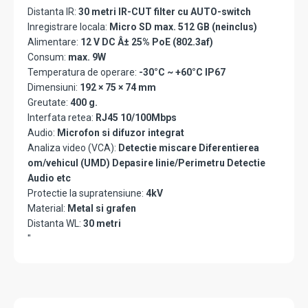
Distanta IR:
30 metri IR-CUT filter cu AUTO-switch
Inregistrare locala:
Micro SD max. 512 GB (neinclus)
Alimentare:
12 V DC Â± 25% PoE (802.3af)
Consum:
max. 9W
Temperatura de operare:
-30°C ~ +60°C IP67
Dimensiuni:
192 × 75 × 74 mm
Greutate:
400 g.
Interfata retea:
RJ45 10/100Mbps
Audio:
Microfon si difuzor integrat
Analiza video (VCA):
Detectie miscare Diferentierea
om/vehicul (UMD) Depasire linie/Perimetru Detectie
Audio etc
Protectie la supratensiune:
4kV
Material:
Metal si grafen
Distanta WL:
30 metri
"