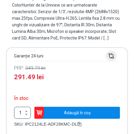
ColorHunter de la Uniview ce are urmatoarele
caracteristici: Senzor de 1/3', rezolutie 4MP (2688x1520)
max.25fps; Compresie Ultra-H.265; Lentila fixa 2.8 mm cu
unghi de vizualizare de 97°; Distanta IR 30m; Distanta
Lumina Alba 30m; Microfon si speaker incorporate; Slot
card SD; Alimentare PoE; Protectie IP67. Model / […]
Garanție 24 luni
PRP:
349.79
lei
291.49
lei
În stoc
Cantitate
Adaugă în coș
Camera
IP
SKU:
IPC2124LE-ADF28KMC-DL
ColorHunter