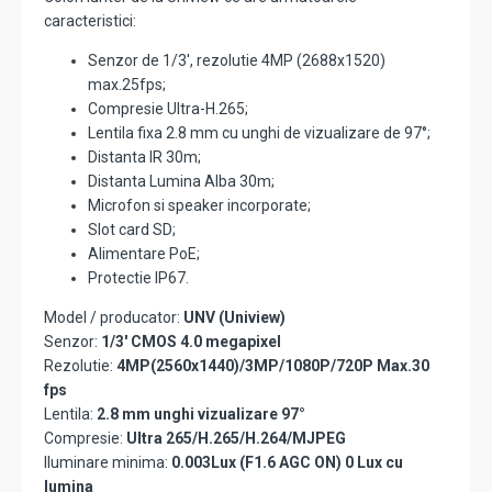
caracteristici:
Senzor de 1/3', rezolutie 4MP (2688x1520)
max.25fps;
Compresie Ultra-H.265;
Lentila fixa 2.8 mm cu unghi de vizualizare de 97°;
Distanta IR 30m;
Distanta Lumina Alba 30m;
Microfon si speaker incorporate;
Slot card SD;
Alimentare PoE;
Protectie IP67.
Model / producator:
UNV (Uniview)
Senzor:
1/3' CMOS 4.0 megapixel
Rezolutie:
4MP(2560x1440)/3MP/1080P/720P Max.30
fps
Lentila:
2.8 mm unghi vizualizare 97°
Compresie:
Ultra 265/H.265/H.264/MJPEG
Iluminare minima:
0.003Lux (F1.6 AGC ON) 0 Lux cu
lumina