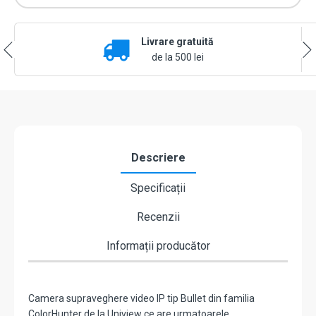
Dual-
Light,
4MP,
Livrare gratuită
lentila
2.8mm,
de la 500 lei
IR
30m,
WL
30m,
Audio
bidirectional
-
Descriere
UNV
IPC2124LE-
Specificații
ADF28KMC-
DL
Recenzii
Informații producător
Camera supraveghere video IP tip Bullet din familia
ColorHunter de la Uniview ce are urmatoarele