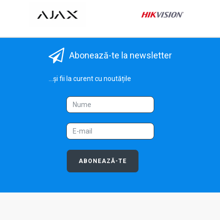
Abonează-te la newsletter
...și fii la curent cu noutățile
ABONEAZĂ-TE