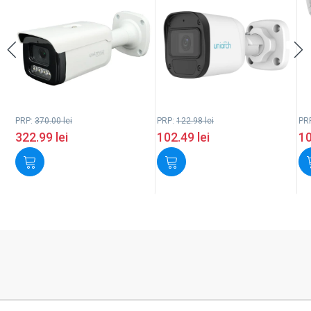
PRP:
370.00
lei
PRP:
122.98
lei
PR
322.99
lei
102.49
lei
1