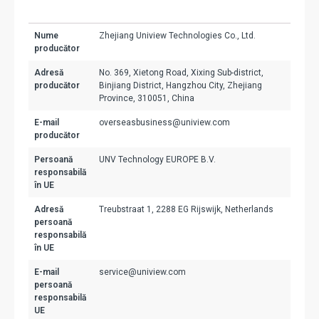
Nume
Zhejiang Uniview Technologies Co., Ltd.
producător
Adresă
No. 369, Xietong Road, Xixing Sub-district,
producător
Binjiang District, Hangzhou City, Zhejiang
Province, 310051, China
E-mail
overseasbusiness@uniview.com
producător
Persoană
UNV Technology EUROPE B.V.
responsabilă
în UE
Adresă
Treubstraat 1, 2288 EG Rijswijk, Netherlands
persoană
responsabilă
în UE
E-mail
service@uniview.com
persoană
responsabilă
UE