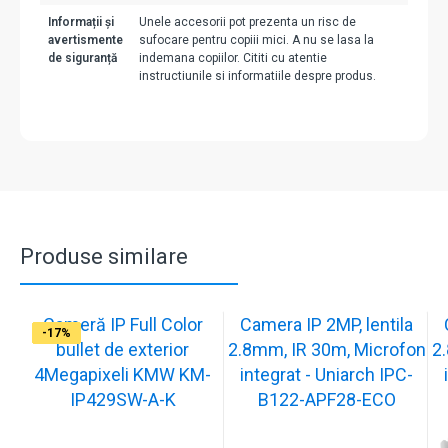
Informații și
Unele accesorii pot prezenta un risc de
avertismente
sufocare pentru copiii mici. A nu se lasa la
de siguranță
indemana copiilor. Cititi cu atentie
instructiunile si informatiile despre produs.
Produse similare
Cameră IP Full Color
Camera IP 2MP, lentila
-13%
-17%
-17%
-17%
-17%
-17%
-17%
-17%
-17%
-17%
bullet de exterior
2.8mm, IR 30m, Microfon
2
4Megapixeli KMW KM-
integrat - Uniarch IPC-
IP429SW-A-K
B122-APF28-ECO