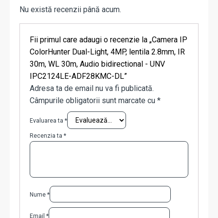
Nu există recenzii până acum.
Fii primul care adaugi o recenzie la „Camera IP
ColorHunter Dual-Light, 4MP, lentila 2.8mm, IR
30m, WL 30m, Audio bidirectional - UNV
IPC2124LE-ADF28KMC-DL”
Adresa ta de email nu va fi publicată.
Câmpurile obligatorii sunt marcate cu
*
Evaluarea ta
*
Recenzia ta
*
Nume
*
Email
*