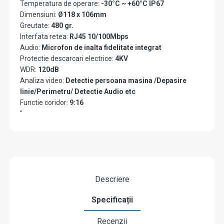
Temperatura de operare:
-30°C ~ +60°C IP67
Dimensiuni:
Ø118 x 106mm
Greutate:
480 gr.
Interfata retea:
RJ45 10/100Mbps
Audio:
Microfon de inalta fidelitate integrat
Protectie descarcari electrice:
4KV
WDR:
120dB
Analiza video:
Detectie persoana masina /Depasire
linie/Perimetru/ Detectie Audio etc
Functie coridor:
9:16
"
Descriere
Specificații
Recenzii