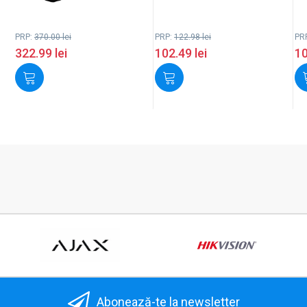
PRP:
370.00
lei
PRP:
122.98
lei
PR
322.99
lei
102.49
lei
1
Abonează-te la newsletter