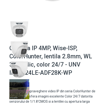
Camera IP 4MP, Wise-ISP,
ColorHunter, lentila 2.8mm, WL
30m, Mic, color 24/7 - UNV
IPC3624LE-ADF28K-WP
Camera de supraveghere video IP din seria ColorHunter de
la Uniview ce ofera imagini excelente Color 24/7 datorita
senzorului de 1/1.8'CMOS si a lentilei cu apertura larga