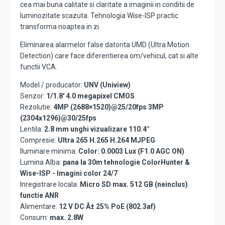
cea mai buna calitate si claritate a imaginii in conditii de
luminozitate scazuta. Tehnologia Wise-ISP practic
transforma noaptea in zi.
Eliminarea alarmelor false datorita UMD (Ultra Motion
Detection) care face diferentierea om/vehicul, cat si alte
functii VCA.
Model / producator:
UNV (Uniview)
Senzor:
1/1.8' 4.0 megapixel CMOS
Rezolutie:
4MP (2688×1520)@25/20fps 3MP
(2304x1296)@30/25fps
Lentila:
2.8 mm unghi vizualizare 110.4°
Compresie:
Ultra 265 H.265 H.264 MJPEG
Iluminare minima:
Color: 0.0003 Lux (F1.0 AGC ON)
Lumina Alba:
pana la 30m tehnologie ColorHunter &
Wise-ISP - Imagini color 24/7
Inregistrare locala:
Micro SD max. 512 GB (neinclus)
functie ANR
Alimentare:
12 V DC Â± 25% PoE (802.3af)
Consum:
max. 2.8W