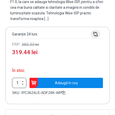
F1.0, la care se adauga tehnologia Wise-ISP, pentru a oferi
cea mai buna calitate si claritate a imaginii in conditii de
luminozitate scazuta. Tehnologia Wise-ISP practic
transforma noaptea […]
Garanție 24 luni
PRP:
383.33
lei
319.44
lei
În stoc
Cantitate
Adaugă în coș
Camera
IP
SKU:
IPC3624LE-ADF28K-WP
4MP,
Wise-
ISP,
ColorHunter,