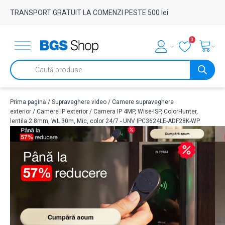
TRANSPORT GRATUIT LA COMENZI PESTE 500 lei
0
Products
search
Prima pagină
/
Supraveghere video
/
Camere supraveghere
exterior
/
Camere IP exterior
/ Camera IP 4MP, Wise-ISP, ColorHunter,
lentila 2.8mm, WL 30m, Mic, color 24/7 - UNV IPC3624LE-ADF28K-WP