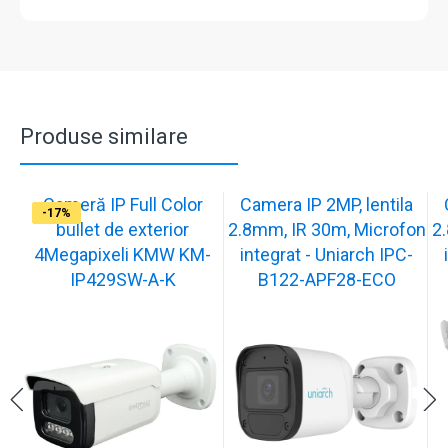
Produse similare
Cameră IP Full Color
Camera IP 2MP, lentila
-13%
-17%
-17%
-17%
-17%
-17%
-17%
-17%
-17%
-17%
bullet de exterior
2.8mm, IR 30m, Microfon
2
4Megapixeli KMW KM-
integrat - Uniarch IPC-
IP429SW-A-K
B122-APF28-ECO