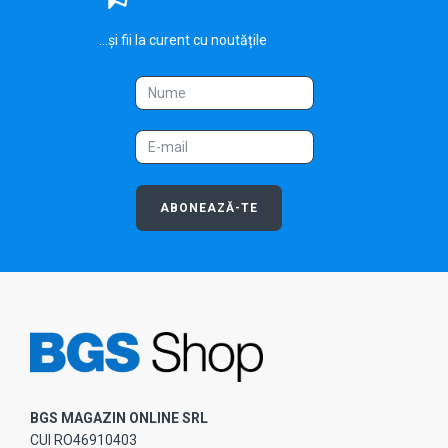
...și fii la curent cu noutățile
ABONEAZĂ-TE
BGS MAGAZIN ONLINE SRL
CUI RO46910403