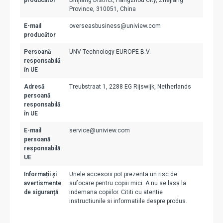
producător
Binjiang District, Hangzhou City, Zhejiang
Province, 310051, China
E-mail
overseasbusiness@uniview.com
producător
Persoană
UNV Technology EUROPE B.V.
responsabilă
în UE
Adresă
Treubstraat 1, 2288 EG Rijswijk, Netherlands
persoană
responsabilă
în UE
E-mail
service@uniview.com
persoană
responsabilă
UE
Informații și
Unele accesorii pot prezenta un risc de
avertismente
sufocare pentru copiii mici. A nu se lasa la
de siguranță
indemana copiilor. Cititi cu atentie
instructiunile si informatiile despre produs.