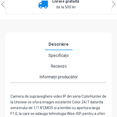
Livrare gratuită
lentila
2.8mm,
de la 500 lei
WL
30m,
Mic,
color
24/7
-
UNV
Descriere
IPC3624LE-
ADF28K-
Specificații
WP
Recenzii
Informații producător
Camera de supraveghere video IP din seria ColorHunter de
la Uniview ce ofera imagini excelente Color 24/7 datorita
senzorului de 1/1.8'CMOS si a lentilei cu apertura larga
F1.0, la care se adauga tehnologia Wise-ISP, pentru a oferi