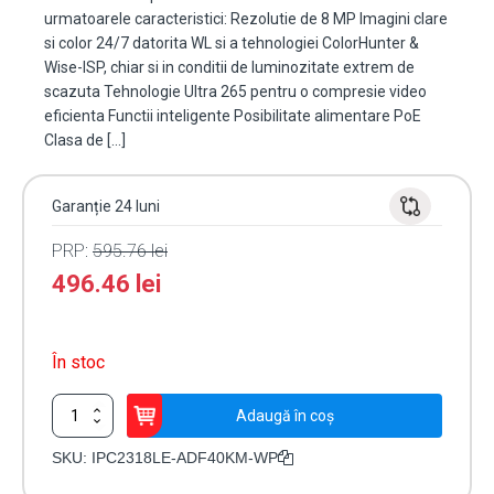
urmatoarele caracteristici: Rezolutie de 8 MP Imagini clare
si color 24/7 datorita WL si a tehnologiei ColorHunter &
Wise-ISP, chiar si in conditii de luminozitate extrem de
scazuta Tehnologie Ultra 265 pentru o compresie video
eficienta Functii inteligente Posibilitate alimentare PoE
Clasa de […]
Garanție 24 luni
PRP:
595.76
lei
496.46
lei
În stoc
Cantitate
Adaugă în coș
Camera
IP
SKU:
IPC2318LE-ADF40KM-WP
Wise-