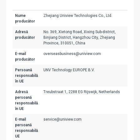
Nume
Zhejiang Uniview Technologies Co., Ltd.
producător
Adresă
No. 369, Xietong Road, Xixing Sub-district,
producător
Binjiang District, Hangzhou City, Zhejiang
Province, 310051, China
E-mail
overseasbusiness@uniview.com
producător
Persoană
UNV Technology EUROPE B.V.
responsabilă
în UE
Adresă
Treubstraat 1, 2288 EG Rijswijk, Netherlands
persoană
responsabilă
în UE
E-mail
service@uniview.com
persoană
responsabilă
UE