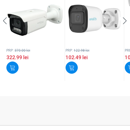
PRP:
370.00
lei
PRP:
122.98
lei
PR
322.99
lei
102.49
lei
1