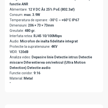
functie ANR
Alimentare:
12 V DC Â± 25% PoE (802.3af)
Consum:
max. 3.9W
Temperatura de operare:
-30°C ~ +60°C IP67
Dimensiuni:
206 × 73 × 73mm
Greutate:
480 gr.
Interfata retea:
RJ45 10/100Mbps
Audio:
Microfon de inalta fidelitate integrat
Protectie la supratensiune:
4KV
WDR:
120dB
Analiza video:
Depasire linie Detectie intrus Detectie
miscare Diferentierea om/vehicul (Ultra Motion
Detection) Detectie audio
Functie coridor:
9:16
Material:
Metal
"