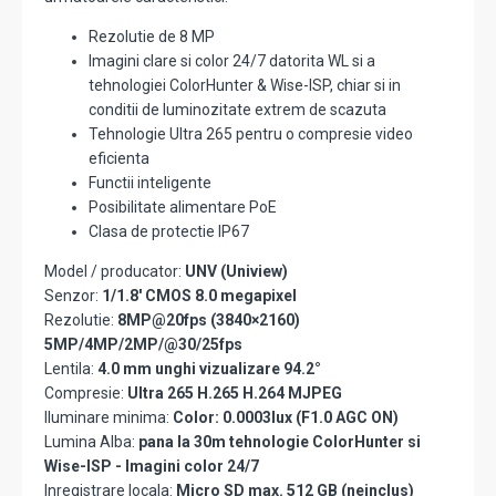
Rezolutie de 8 MP
Imagini clare si color 24/7 datorita WL si a
tehnologiei ColorHunter & Wise-ISP, chiar si in
conditii de luminozitate extrem de scazuta
Tehnologie Ultra 265 pentru o compresie video
eficienta
Functii inteligente
Posibilitate alimentare PoE
Clasa de protectie IP67
Model / producator:
UNV (Uniview)
Senzor:
1/1.8' CMOS 8.0 megapixel
Rezolutie:
8MP@20fps (3840×2160)
5MP/4MP/2MP/@30/25fps
Lentila:
4.0 mm unghi vizualizare 94.2°
Compresie:
Ultra 265 H.265 H.264 MJPEG
Iluminare minima:
Color: 0.0003lux (F1.0 AGC ON)
Lumina Alba:
pana la 30m tehnologie ColorHunter si
Wise-ISP - Imagini color 24/7
Inregistrare locala:
Micro SD max. 512 GB (neinclus)