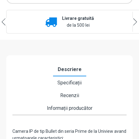
ISP,
ColorHunter,
8MP,
Livrare gratuită
lentila
4.0mm,
de la 500 lei
WL
30M,
Mic,
PoE,
color
24/7
-
Descriere
UNV
IPC2318LE-
Specificații
ADF40KM-
WP
Recenzii
Informații producător
Camera IP de tip Bullet din seria Prime de la Uniview avand
urmatoarele caracteristici: