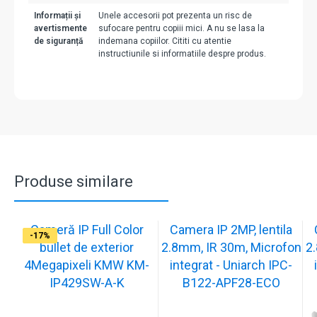
Informații și
Unele accesorii pot prezenta un risc de
avertismente
sufocare pentru copiii mici. A nu se lasa la
de siguranță
indemana copiilor. Cititi cu atentie
instructiunile si informatiile despre produs.
Produse similare
Cameră IP Full Color
Camera IP 2MP, lentila
-13%
-17%
-17%
-17%
-17%
-17%
-17%
-17%
-17%
-17%
bullet de exterior
2.8mm, IR 30m, Microfon
2
4Megapixeli KMW KM-
integrat - Uniarch IPC-
IP429SW-A-K
B122-APF28-ECO