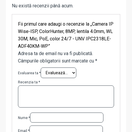
Nu există recenzii până acum.
Fii primul care adaugi o recenzie la „Camera IP
Wise-ISP, ColorHunter, 8MP, lentila 4.0mm, WL
30M, Mic, PoE, color 24/7 - UNV IPC2318LE-
ADF40KM-WP”
Adresa ta de email nu va fi publicată.
Câmpurile obligatorii sunt marcate cu
*
Evaluarea ta
*
Recenzia ta
*
Nume
*
Email
*