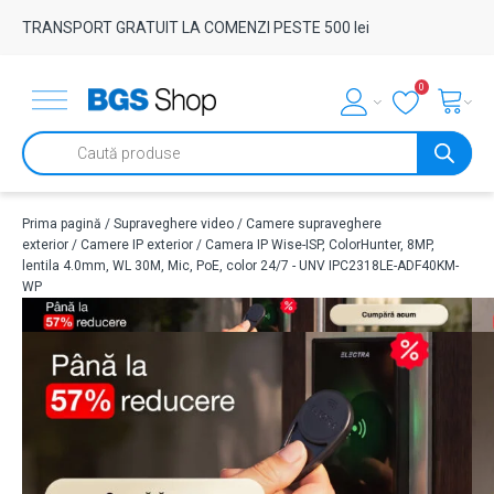
TRANSPORT GRATUIT LA COMENZI PESTE 500 lei
0
Products
search
Prima pagină
/
Supraveghere video
/
Camere supraveghere
exterior
/
Camere IP exterior
/ Camera IP Wise-ISP, ColorHunter, 8MP,
lentila 4.0mm, WL 30M, Mic, PoE, color 24/7 - UNV IPC2318LE-ADF40KM-
WP