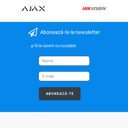
Abonează-te la newsletter
...și fii la curent cu noutățile
ABONEAZĂ-TE