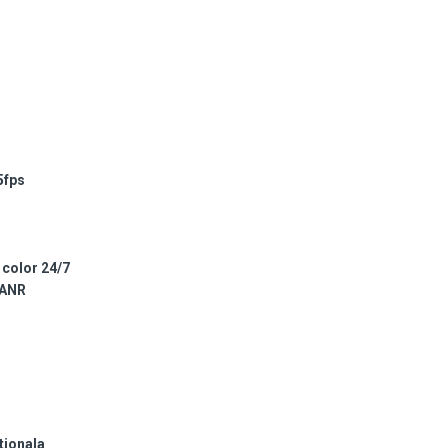
5fps
 color 24/7
 ANR
tionala