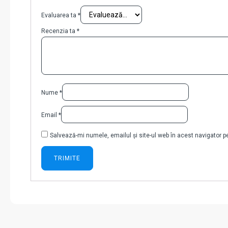
Evaluarea ta
*
Recenzia ta
*
Nume
*
Email
*
Salvează-mi numele, emailul și site-ul web în acest navigator 