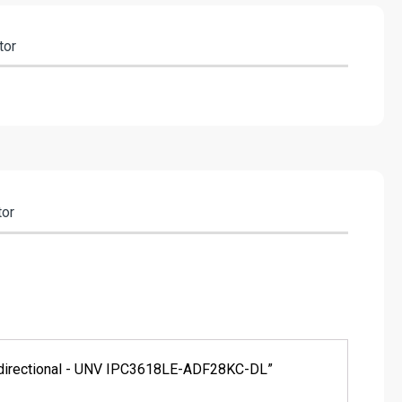
tor
tor
o bidirectional - UNV IPC3618LE-ADF28KC-DL”