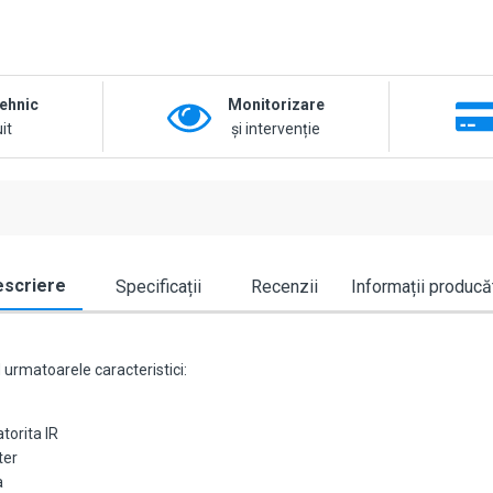
tehnic
Monitorizare
it
și intervenție
scriere
Specificații
Recenzii
Informații producă
 urmatoarele caracteristici:
torita IR
ter
a