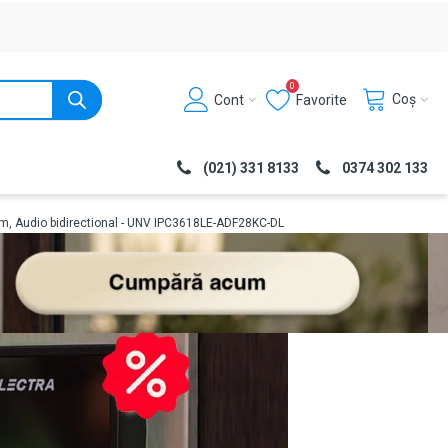
0
Coș
Cont
Favorite
(021) 331 8133
0374 302 133
0m, Audio bidirectional - UNV IPC3618LE-ADF28KC-DL