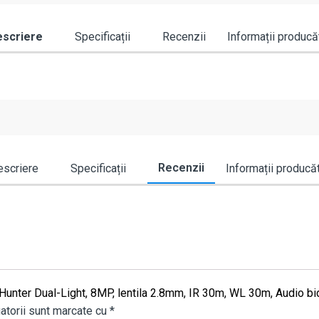
scriere
Specificații
Recenzii
Informații producă
Recenzii
scriere
Specificații
Informații producă
lorHunter Dual-Light, 8MP, lentila 2.8mm, IR 30m, WL 30m, Audi
atorii sunt marcate cu
*