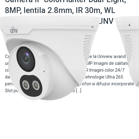
8MP, lentila 2.8mm, IR 30m, WL
30m, Audio bidirectional - UNV
IPC3618LE-ADF28KC-DL
Camera IP de tip Turret din seria EasyStar de la Uniview avand
urmatoarele caracteristici: Rezolutie de 8 MP Imagini de calitate in
conditii de luminozitate scazuta datorita IR Imagini color 24/7
datorita WL si a tehnologiei ColorHunter Tehnologie Ultra 265
pentru o compresie video eficienta Microfon si difuzor incorporate
Slot pentru carduri Micro SD, functie […]