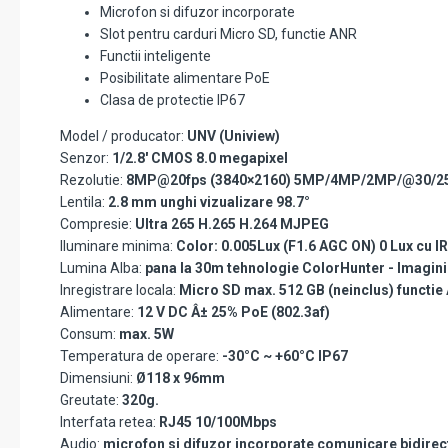
Microfon si difuzor incorporate
Slot pentru carduri Micro SD, functie ANR
Functii inteligente
Posibilitate alimentare PoE
Clasa de protectie IP67
Model / producator:
UNV (Uniview)
Senzor:
1/2.8' CMOS 8.0 megapixel
Rezolutie:
8MP@20fps (3840×2160) 5MP/4MP/2MP/@30/2
Lentila:
2.8 mm unghi vizualizare 98.7°
Compresie:
Ultra 265 H.265 H.264 MJPEG
Iluminare minima:
Color: 0.005Lux (F1.6 AGC ON) 0 Lux cu IR
Lumina Alba:
pana la 30m tehnologie ColorHunter - Imagini
Inregistrare locala:
Micro SD max. 512 GB (neinclus) functie
Alimentare:
12 V DC Â± 25% PoE (802.3af)
Consum:
max. 5W
Temperatura de operare:
-30°C ~ +60°C IP67
Dimensiuni:
Ø118 x 96mm
Greutate:
320g.
Interfata retea:
RJ45 10/100Mbps
Audio:
microfon si difuzor incorporate comunicare bidirec