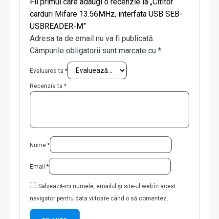
Fii primul care adaugi o recenzie la „Cititor
carduri Mifare 13.56MHz, interfata USB SEB-
USBREADER-M”
Adresa ta de email nu va fi publicată.
Câmpurile obligatorii sunt marcate cu
*
Evaluarea ta
*
Recenzia ta
*
Nume
*
Email
*
Salvează-mi numele, emailul și site-ul web în acest
navigator pentru data viitoare când o să comentez.