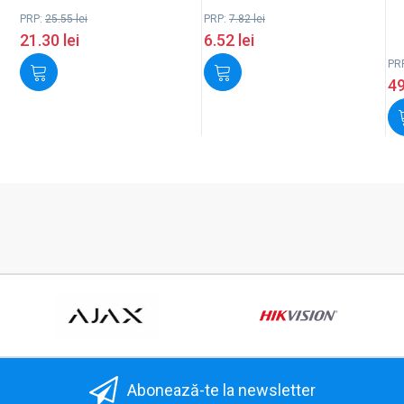
PRP:
25.55
lei
PRP:
7.82
lei
21.30
lei
6.52
lei
PR
4
Abonează-te la newsletter