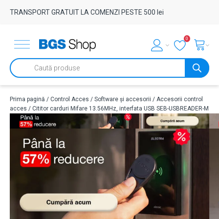
TRANSPORT GRATUIT LA COMENZI PESTE 500 lei
0
Products
search
Prima pagină
/
Control Acces
/
Software și accesorii
/
Accesorii control
acces
/ Cititor carduri Mifare 13.56MHz, interfata USB SEB-USBREADER-M