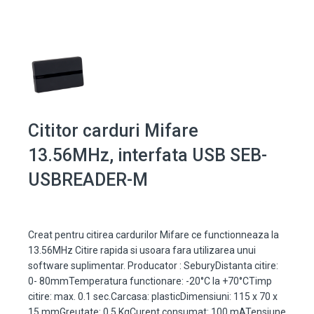
Cititor carduri Mifare
13.56MHz, interfata USB SEB-
USBREADER-M
Creat pentru citirea cardurilor Mifare ce functionneaza la
13.56MHz Citire rapida si usoara fara utilizarea unui
software suplimentar. Producator : SeburyDistanta citire:
0- 80mmTemperatura functionare: -20°C la +70°CTimp
citire: max. 0.1 sec.Carcasa: plasticDimensiuni: 115 x 70 x
15 mmGreutate: 0.5 KgCurent consumat: 100 mATensiune