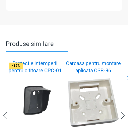
Produse similare
Protectie intemperii
Carcasa pentru montare
-17%
-17%
-17%
-17%
-17%
-17%
-17%
-17%
-17%
-17%
pentru cititoare CPC-01
aplicata CSB-86