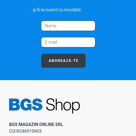
...și fii la curent cu noutățile
ABONEAZĂ-TE
BGS MAGAZIN ONLINE SRL
CUI RO46910403