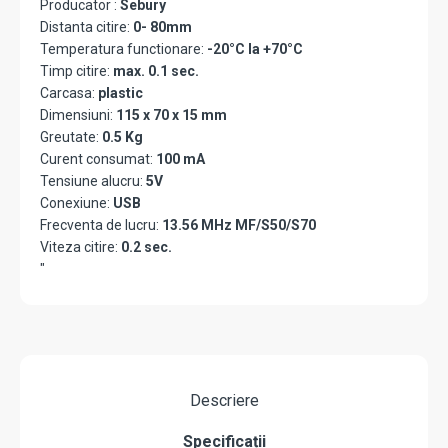
Producator :
Sebury
Distanta citire:
0- 80mm
Temperatura functionare:
-20°C la +70°C
Timp citire:
max. 0.1 sec.
Carcasa:
plastic
Dimensiuni:
115 x 70 x 15 mm
Greutate:
0.5 Kg
Curent consumat:
100 mA
Tensiune alucru:
5V
Conexiune:
USB
Frecventa de lucru:
13.56 MHz MF/S50/S70
Viteza citire:
0.2 sec.
"
Descriere
Specificații