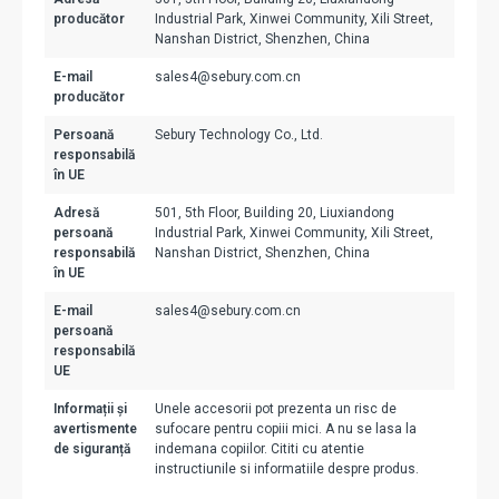
producător
Industrial Park, Xinwei Community, Xili Street,
Nanshan District, Shenzhen, China
E-mail
sales4@sebury.com.cn
producător
Persoană
Sebury Technology Co., Ltd.
responsabilă
în UE
Adresă
501, 5th Floor, Building 20, Liuxiandong
persoană
Industrial Park, Xinwei Community, Xili Street,
responsabilă
Nanshan District, Shenzhen, China
în UE
E-mail
sales4@sebury.com.cn
persoană
responsabilă
UE
Informații și
Unele accesorii pot prezenta un risc de
avertismente
sufocare pentru copiii mici. A nu se lasa la
de siguranță
indemana copiilor. Cititi cu atentie
instructiunile si informatiile despre produs.