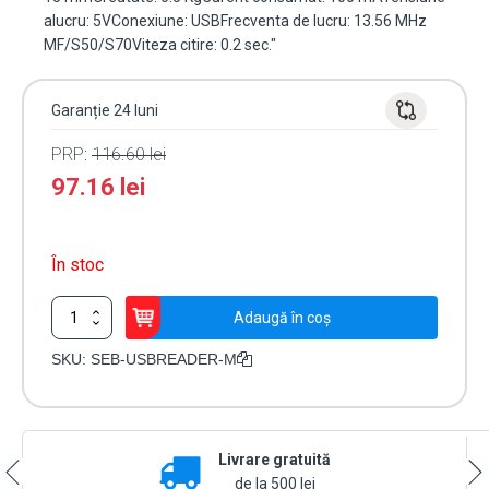
alucru: 5VConexiune: USBFrecventa de lucru: 13.56 MHz
MF/S50/S70Viteza citire: 0.2 sec."
Garanție 24 luni
PRP:
116.60
lei
97.16
lei
În stoc
Cantitate
Adaugă în coș
Cititor
carduri
SKU:
SEB-USBREADER-M
Mifare
13.56MHz,
interfata
USB
Livrare gratuită
SEB-
USBREADER-
de la 500 lei