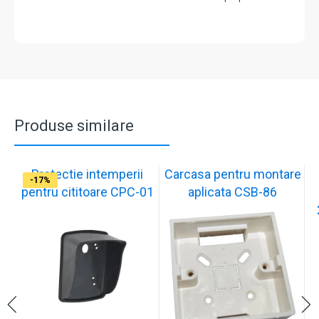
Produse similare
Protectie intemperii
Carcasa pentru montare
-17%
-17%
-17%
-17%
-17%
-17%
-17%
-17%
-17%
-17%
pentru cititoare CPC-01
aplicata CSB-86