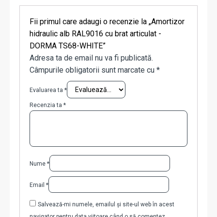
Fii primul care adaugi o recenzie la „Amortizor
hidraulic alb RAL9016 cu brat articulat -
DORMA TS68-WHITE”
Adresa ta de email nu va fi publicată.
Câmpurile obligatorii sunt marcate cu
*
Evaluarea ta
*
Recenzia ta
*
Nume
*
Email
*
Salvează-mi numele, emailul și site-ul web în acest
navigator pentru data viitoare când o să comentez.