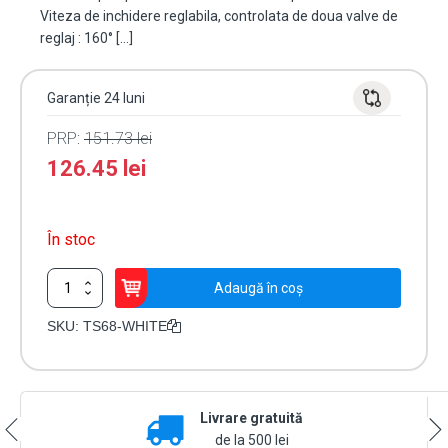
Viteza de inchidere reglabila, controlata de doua valve de
reglaj : 160° […]
Garanție 24 luni
PRP:
151.73
lei
126.45
lei
În stoc
Cantitate
Adaugă în coș
Amortizor
hidraulic
SKU:
TS68-WHITE
alb
RAL9016
cu
brat
Livrare gratuită
articulat
-
de la 500 lei