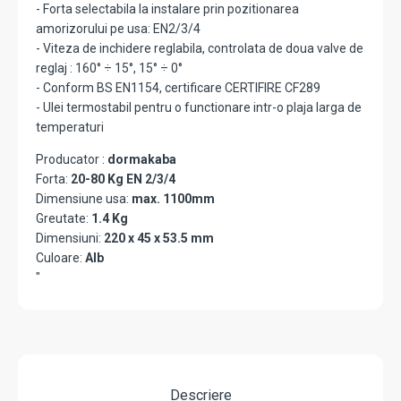
- Forta selectabila la instalare prin pozitionarea
amorizorului pe usa: EN2/3/4
- Viteza de inchidere reglabila, controlata de doua valve de
reglaj : 160° ÷ 15°, 15° ÷ 0°
- Conform BS EN1154, certificare CERTIFIRE CF289
- Ulei termostabil pentru o functionare intr-o plaja larga de
temperaturi
Producator :
dormakaba
Forta:
20-80 Kg EN 2/3/4
Dimensiune usa:
max. 1100mm
Greutate:
1.4 Kg
Dimensiuni:
220 x 45 x 53.5 mm
Culoare:
Alb
"
Descriere