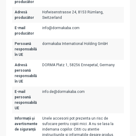
producător
Adresă
Hofwisenstrasse 24, 8153 Rümlang,
producător
Switzerland
E-mail
info@dormakaba.com
producător
Persoană
dormakaba International Holding GmbH
responsabilă
în UE
Adresă
DORMA Platz 1, 58256 Ennepetal, Germany
persoană
responsabilă
în UE
E-mail
info.de@dormakaba.com
persoană
responsabilă
UE
Informații și
Unele accesorii pot prezenta un risc de
avertismente
sufocare pentru copiii mici. A nu se lasa la
de siguranță
indemana copiilor. Cititi cu atentie
instructiunile si informatiile despre produs.