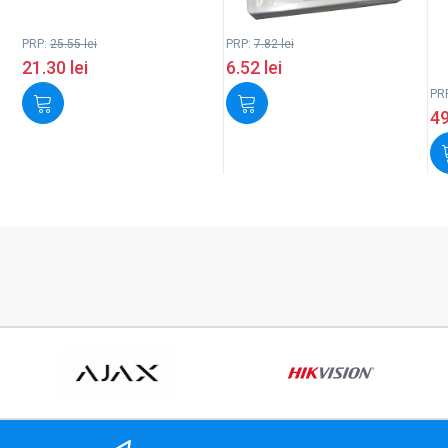
PRP:
25.55
lei
PRP:
7.82
lei
21.30
lei
6.52
lei
PR
4