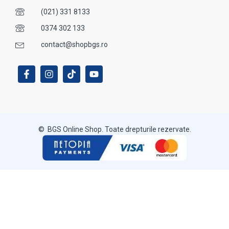
(021) 331 8133
0374 302 133
contact@shopbgs.ro
© BGS Online Shop. Toate drepturile rezervate.