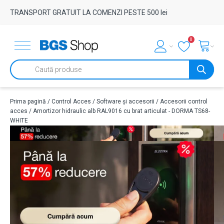
TRANSPORT GRATUIT LA COMENZI PESTE 500 lei
0
Products
search
Prima pagină
/
Control Acces
/
Software și accesorii
/
Accesorii control
acces
/ Amortizor hidraulic alb RAL9016 cu brat articulat - DORMA TS68-
WHITE