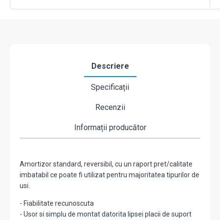
DORMA
TS68-
WHITE
Descriere
Specificații
Recenzii
Informații producător
Amortizor standard, reversibil, cu un raport pret/calitate
imbatabil ce poate fi utilizat pentru majoritatea tipurilor de
usi.
- Fiabilitate recunoscuta
- Usor si simplu de montat datorita lipsei placii de suport