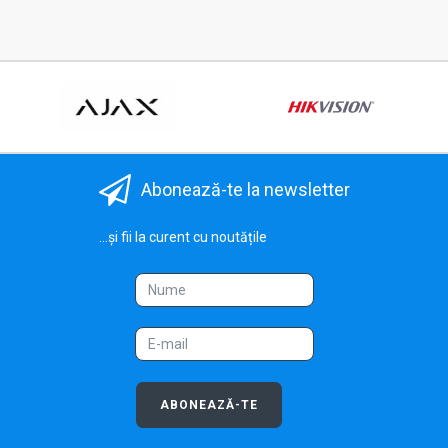
Abonează-te la newsletter
...și fii la curent cu noutățile
ABONEAZĂ-TE