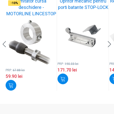
Limitator cursa
Opritor mecanic pentru
R
-12%
-10%
-10%
-11%
-10%
-11%
-9%
-10%
-11%
-10%
deschidere -
porti batante STOP-LOCK
MOTORLINE LINCESTOP
PRP:
190.33
lei
PR
171.70
lei
1
PRP:
67.88
lei
59.90
lei