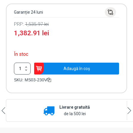
Garanție 24 luni
PRP:
1,535.97
lei
1,382.91
lei
În stoc
Cantitate
Adaugă în coș
Semafor
trafic,
SKU:
MS03-230V
trei
culori,
230V
-
Livrare gratuită
MOTORLINE
MS03-
de la 500 lei
230V