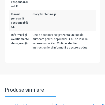
responsabilă
în UE
E-mail
mail@motorline.pt
persoană
responsabilă
UE
Informații și
Unele accesorii pot prezenta un risc de
avertismente
sufocare pentru copiii mici. A nu se lasa la
de siguranță
indemana copiilor. Cititi cu atentie
instructiunile si informatiile despre produs.
Produse similare