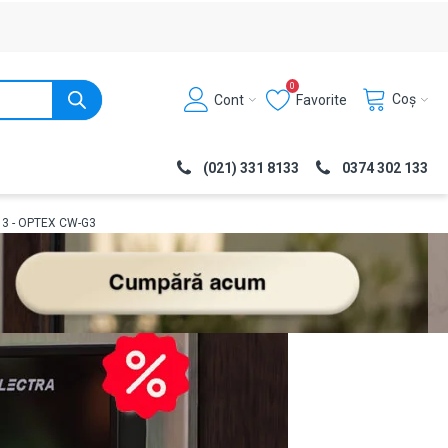
0
Coș
Cont
Favorite
(021) 331 8133
0374 302 133
e 3 - OPTEX CW-G3