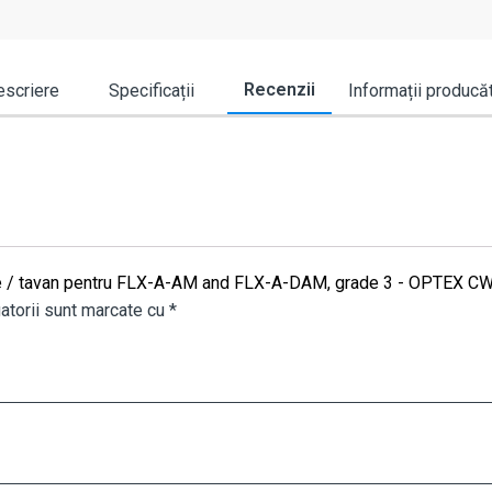
Recenzii
scriere
Specificații
Informații producă
rete / tavan pentru FLX-A-AM and FLX-A-DAM, grade 3 - OPTEX C
atorii sunt marcate cu
*