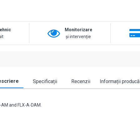
tehnic
Monitorizare
it
și intervenție
scriere
Specificații
Recenzii
Informații producă
-A-AM and FLX-A-DAM.