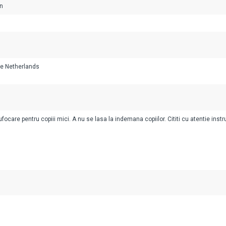
an
e Netherlands
ocare pentru copiii mici. A nu se lasa la indemana copiilor. Cititi cu atentie instr