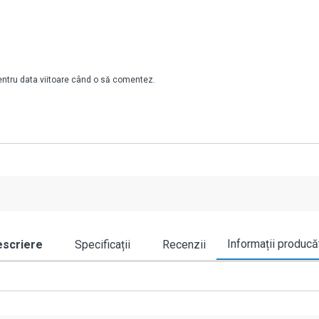
pentru data viitoare când o să comentez.
Informații producă
scriere
Specificații
Recenzii