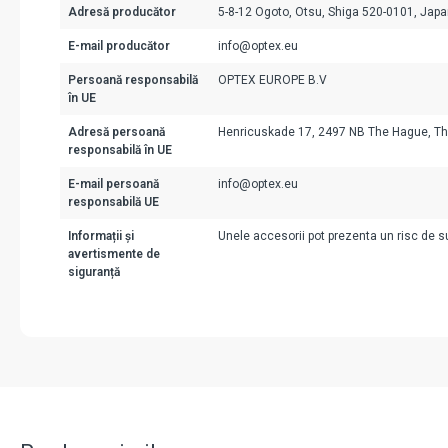
Adresă producător
5-8-12 Ogoto, Otsu, Shiga 520-0101, Jap
E-mail producător
info@optex.eu
Persoană responsabilă
OPTEX EUROPE B.V
în UE
Adresă persoană
Henricuskade 17, 2497 NB The Hague, Th
responsabilă în UE
E-mail persoană
info@optex.eu
responsabilă UE
Informații și
Unele accesorii pot prezenta un risc de suf
avertismente de
siguranță