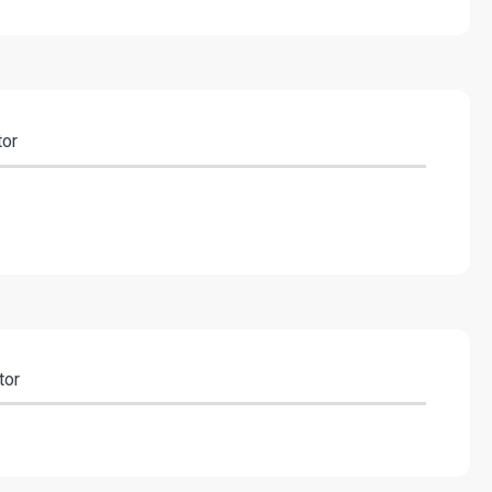
tor
tor