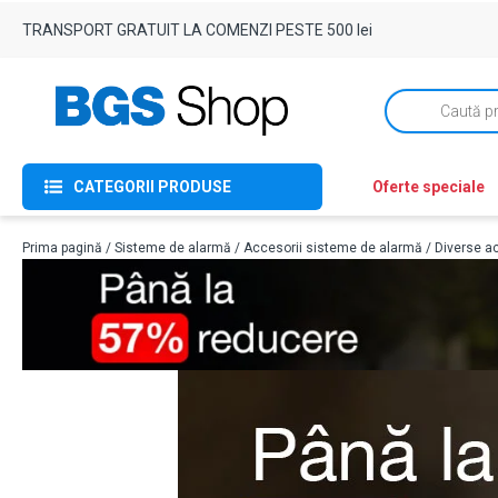
TRANSPORT GRATUIT LA COMENZI PESTE 500 lei
Products
search
CATEGORII PRODUSE
Oferte speciale
Prima pagină
/
Sisteme de alarmă
/
Accesorii sisteme de alarmă
/
Diverse ac