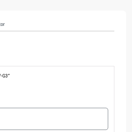
tor
W-G3”