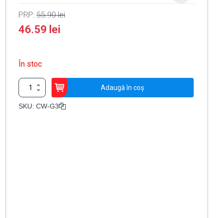
PRP:
55.90
lei
46.59
lei
În stoc
Cantitate
Adaugă în coș
Suport
de
SKU:
CW-G3
perete
/
tavan
pentru
FLX-
A-
AM
and
FLX-
A-
DAM,
grade