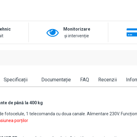
tehnic
Monitorizare
it
și intervenție
Specificații
Documentație
FAQ
Recenzii
Infor
sante de până la 400 kg
et de fotocelule, 1 telecomanda cu doua canale. Alimentare 230V. Funcțio
siunea porților