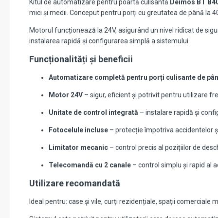
Kitul de automatizare pentru poartă culisantă
Deimos BT B40
mici și medii. Conceput pentru porți cu greutatea de până la 400
Motorul funcționează la 24V, asigurând un nivel ridicat de sigur
instalarea rapidă și configurarea simplă a sistemului.
Funcționalități și beneficii
Automatizare completă pentru porți culisante de pân
Motor 24V
– sigur, eficient și potrivit pentru utilizare f
Unitate de control integrată
– instalare rapidă și confi
Fotocelule incluse
– protecție împotriva accidentelor ș
Limitator mecanic
– control precis al pozițiilor de des
Telecomandă cu 2 canale
– control simplu și rapid al 
Utilizare recomandată
Ideal pentru: case și vile, curți rezidențiale, spații comerciale 