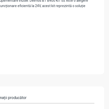
ri suplimentare inutile. Deimos BT B400 KIT EE este o alegere
uncționare eficientă la 24V, acest kit reprezintă o soluție
mații producător