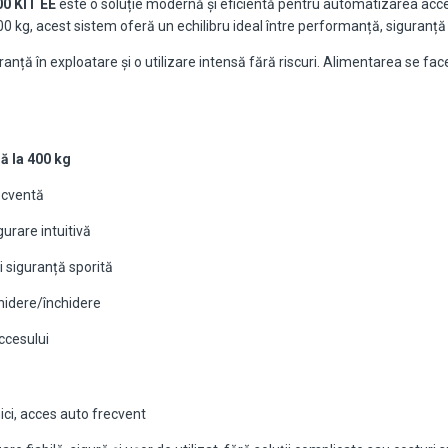
0 KIT EE
este o soluție modernă și eficientă pentru automatizarea acces
 kg, acest sistem oferă un echilibru ideal între performanță, siguranță și
anță în exploatare și o utilizare intensă fără riscuri. Alimentarea se face
ă la 400 kg
recventă
gurare intuitivă
i siguranță sporită
chidere/închidere
accesului
mici, acces auto frecvent