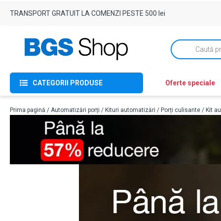
TRANSPORT GRATUIT LA COMENZI PESTE 500 lei
Products
search
CATEGORII PRODUSE
Oferte speciale
Prima pagină
/
Automatizări porți
/
Kituri automatizări
/
Porți culisante
/ Kit a