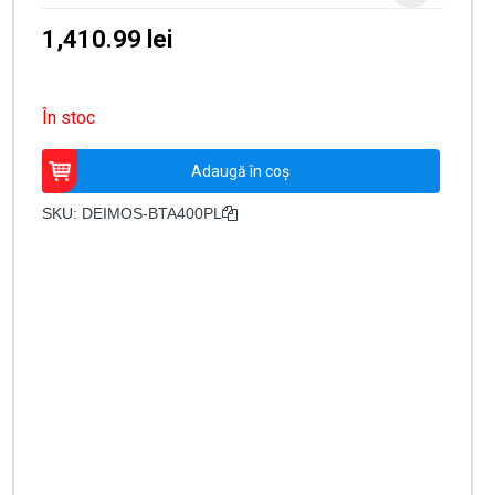
1,410.99
lei
În stoc
Cantitate
Adaugă în coș
Kit
automatizare
SKU:
DEIMOS-BTA400PL
poartă
culisantă
Deimos
BT
B400
KIT
EE