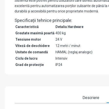
Sistemul este potrivit pentru utilizatorii care doresc automatiz
excelentă pentru automatizarea porților culisante de până la 400
durabilă și accesibilă pentru orice proprietate modernă.
Specificații tehnice principale:
Caracteristică
Detaliu Hardware
Greutate maximă poartă
400 kg
Tensiune motor
24 V
Viteză de deschidere
12 metri / minut
Unitate de comandă
HAMAL (reglaj analogic)
Ciclu de lucru
Intensiv
Grad de protecție
IP24
Descriere