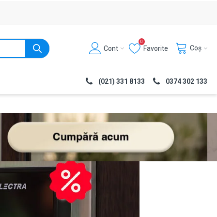
0
Coș
Cont
Favorite
(021) 331 8133
0374 302 133