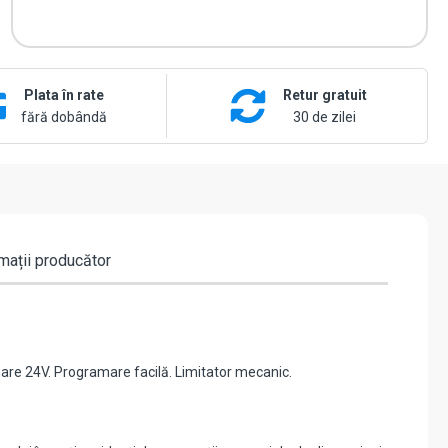
Plata în rate
Retur gratuit
fără dobândă
30 de zilei
mații producător
nare 24V. Programare facilă. Limitator mecanic.