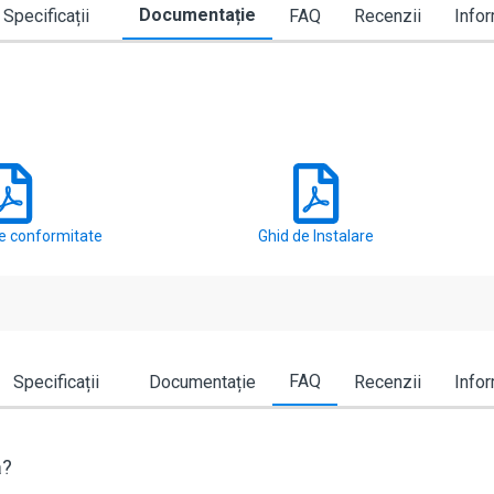
Documentație
Specificații
FAQ
Recenzii
Infor
de conformitate
Ghid de Instalare
FAQ
Specificații
Documentație
Recenzii
Infor
ă?