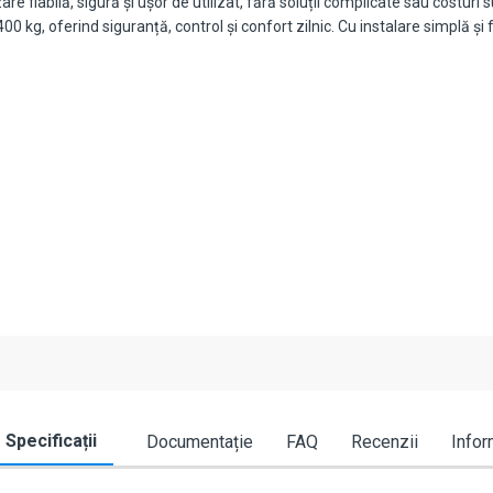
are fiabilă, sigură și ușor de utilizat, fără soluții complicate sau costu
 kg, oferind siguranță, control și confort zilnic. Cu instalare simplă și f
Specificații
Documentație
FAQ
Recenzii
Infor