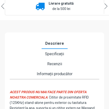
Livrare gratuită
alone
pentru
de la 500 lei
exterior
cu
tastatura
YK-
05A
Descriere
Specificații
Recenzii
Informații producător
ACEST PRODUS NU MAI FACE PARTE DIN OFERTA
NOASTRA COMERCIALA
. Cititor de proximitate RFID
(125KHz) stand-alone pentru exterior cu tastatura.
Rezistent la apa, suporta si un cititor extern pe Wiegand