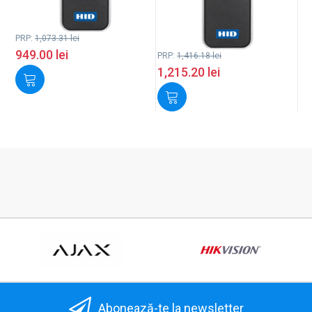
PRP:
1,073.31
lei
949.00
lei
PRP:
1,416.18
lei
1,215.20
lei
Abonează-te la newsletter