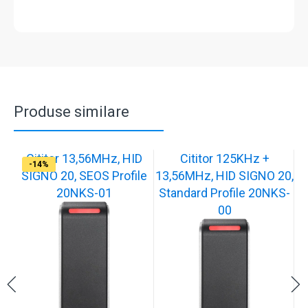
Produse similare
Cititor 13,56MHz, HID
Cititor 125KHz +
-12%
-14%
SIGNO 20, SEOS Profile
13,56MHz, HID SIGNO 20,
20NKS-01
Standard Profile 20NKS-
00