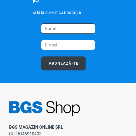
...și fii la curent cu noutățile
ABONEAZĂ-TE
BGS MAGAZIN ONLINE SRL
CUI RO46910403