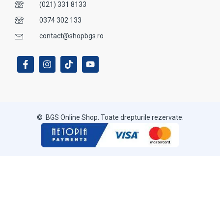
(021) 331 8133
0374 302 133
contact@shopbgs.ro
© BGS Online Shop. Toate drepturile rezervate.