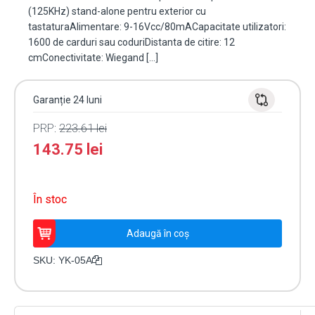
(125KHz) stand-alone pentru exterior cu
tastaturaAlimentare: 9-16Vcc/80mACapacitate utilizatori:
1600 de carduri sau coduriDistanta de citire: 12
cmConectivitate: Wiegand […]
Garanție 24 luni
PRP:
223.61
lei
143.75
lei
În stoc
Cantitate
Adaugă în coș
Cititor
de
SKU:
YK-05A
proximitate
RFID
(125KHz)
stand-