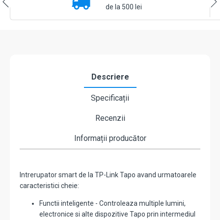
Link
de la 500 lei
Tapo
TapoS200B
Descriere
Specificații
Recenzii
Informații producător
Intrerupator smart de la TP-Link Tapo avand urmatoarele
caracteristici cheie:
Functii inteligente - Controleaza multiple lumini,
electronice si alte dispozitive Tapo prin intermediul