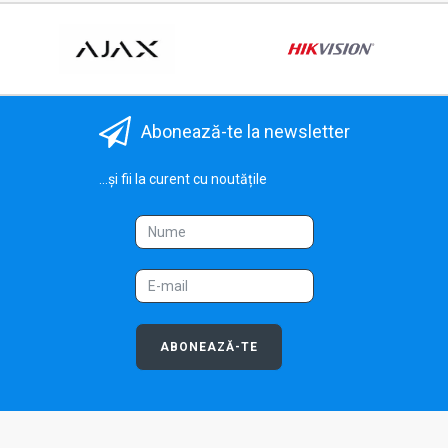
Abonează-te la newsletter
...și fii la curent cu noutățile
ABONEAZĂ-TE