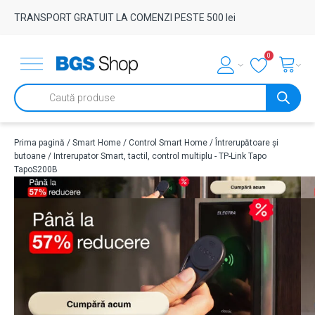
TRANSPORT GRATUIT LA COMENZI PESTE 500 lei
0
Products
search
Prima pagină
/
Smart Home
/
Control Smart Home
/
Întrerupătoare și
butoane
/ Intrerupator Smart, tactil, control multiplu - TP-Link Tapo
TapoS200B