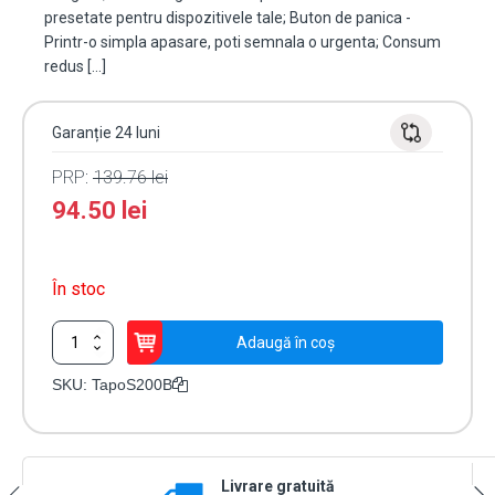
presetate pentru dispozitivele tale; Buton de panica -
Printr-o simpla apasare, poti semnala o urgenta; Consum
redus […]
Garanție 24 luni
PRP:
139.76
lei
94.50
lei
În stoc
Cantitate
Adaugă în coș
Intrerupator
Smart,
SKU:
TapoS200B
tactil,
control
multiplu
-
Livrare gratuită
TP-