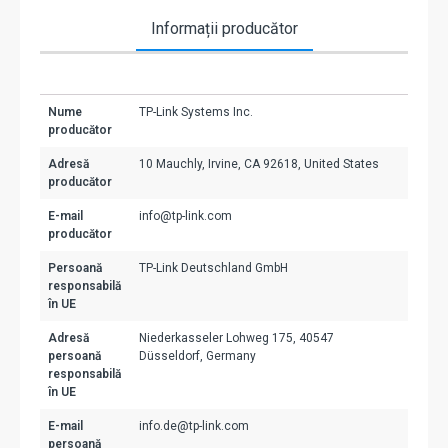
Informații producător
Nume
TP-Link Systems Inc.
producător
Adresă
10 Mauchly, Irvine, CA 92618, United States
producător
E-mail
info@tp-link.com
producător
Persoană
TP-Link Deutschland GmbH
responsabilă
în UE
Adresă
Niederkasseler Lohweg 175, 40547
persoană
Düsseldorf, Germany
responsabilă
în UE
E-mail
info.de@tp-link.com
persoană