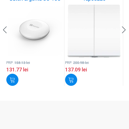
PRP:
158.13
lei
PRP:
200.98
lei
131.77
lei
137.09
lei