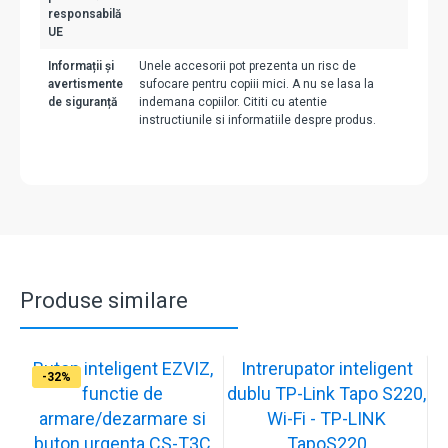
responsabilă
UE
Informații și
Unele accesorii pot prezenta un risc de
avertismente
sufocare pentru copiii mici. A nu se lasa la
de siguranță
indemana copiilor. Cititi cu atentie
instructiunile si informatiile despre produs.
Produse similare
Buton inteligent EZVIZ,
Intrerupator inteligent
-17%
-32%
functie de
dublu TP-Link Tapo S220,
armare/dezarmare si
Wi-Fi - TP-LINK
buton urgenta CS-T3C
TapoS220