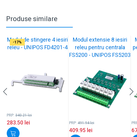
Produse similare
Modul de stingere 4 iesiri
Modul extensie 8 iesiri
-17%
-17%
-17%
-17%
releu - UNIPOS FD4201-4
releu pentru centrala
p
FS5200 - UNIPOS FS5203
PRP:
340.21
lei
283.50
lei
PRP:
491.94
lei
PR
409.95
lei
6