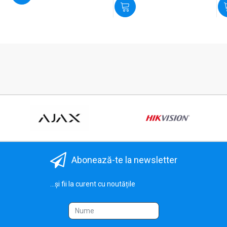
Abonează-te la newsletter
...și fii la curent cu noutățile