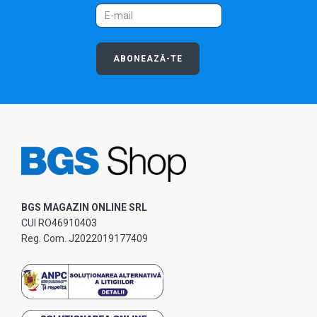
ABONEAZĂ-TE
BGS MAGAZIN ONLINE SRL
CUI RO46910403
Reg. Com. J2022019177409