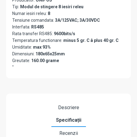
Producator:
UNIPOS
Tip:
Modul de stingere 8 iesiri releu
Numar iesiri releu:
8
Tensiune comandata:
3A/125VAC; 3A/30VDC
Interfata:
RS485
Rata transfer RS485:
9600bits/s
Temperatura functionare:
minus 5 gr. C â plus 40 gr. C
Umiditate:
max 93%
Dimensiuni:
180x65x25mm
Greutate:
160.00 grame
"
Descriere
Specificații
Recenzii