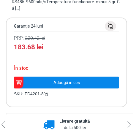
RS485: 9600bits/sTemperatura functionare: minus 5 gr. C
â […]
Garanție 24 luni
PRP:
220.42
lei
183.68
lei
În stoc
Cantitate
Adaugă în coș
Modul
de
SKU:
FD4201-8
stingere
8
iesiri
releu
Livrare gratuită
-
UNIPOS
de la 500 lei
FD4201-