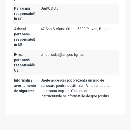
Persoană
UniPOS Ltd.
responsabilă
în UE
Adresă
47 San Stefano Street, 5800 Pleven, Bulgaria
persoană
responsabilă
în UE
E-mail
office_sofia@unipos-bg.net
persoană
responsabilă
UE
Informații și
Unele accesorii pot prezenta un risc de
avertismente
sufocare pentru copiii mici. A nu se lasa la
de siguranță
indemana copiilor. Cititi cu atentie
instructiunile si informatiile despre produs.