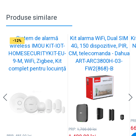
Produse similare
Sistem de alarmă
Kit alarma WiFi, Dual SIM
Ki
-31%
-12%
-29%
-29%
-29%
-29%
-9%
-20%
-12%
wireless IMOU KIT-IOT-
4G, 150 dispozitive, PIR,
N
HOMESECURITYKIT-EU-
CM, telecomanda - Dahua
9-M, WiFi, Zigbee, Kit
ART-ARC3800H-03-
complet pentru locuință
FW2(868)-B
PR
6
PRP:
1,700.00
lei
PRP:
485.00
lei