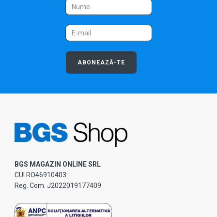
ABONEAZĂ-TE
BGS MAGAZIN ONLINE SRL
CUI RO46910403
Reg. Com. J2022019177409