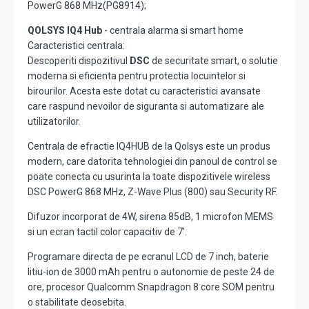
PowerG 868 MHz(PG8914);
QOLSYS IQ4 Hub
- centrala alarma si smart home
Caracteristici centrala:
Descoperiti dispozitivul
DSC
de securitate smart, o solutie
moderna si eficienta pentru protectia locuintelor si
birourilor. Acesta este dotat cu caracteristici avansate
care raspund nevoilor de siguranta si automatizare ale
utilizatorilor.
Centrala de efractie IQ4HUB de la Qolsys este un produs
modern, care datorita tehnologiei din panoul de control se
poate conecta cu usurinta la toate dispozitivele wireless
DSC PowerG 868 MHz, Z-Wave Plus (800) sau Security RF.
Difuzor incorporat de 4W, sirena 85dB, 1 microfon MEMS
si un ecran tactil color capacitiv de 7′.
Programare directa de pe ecranul LCD de 7 inch, baterie
litiu-ion de 3000 mAh pentru o autonomie de peste 24 de
ore, procesor Qualcomm Snapdragon 8 core SOM pentru
o stabilitate deosebita.