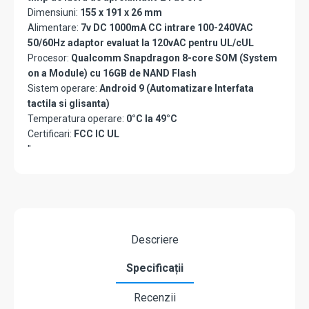
Dimensiuni:
155 x 191 x 26 mm
Alimentare:
7v DC 1000mA CC intrare 100-240VAC
50/60Hz adaptor evaluat la 120vAC pentru UL/cUL
Procesor:
Qualcomm Snapdragon 8-core SOM (System
on a Module) cu 16GB de NAND Flash
Sistem operare:
Android 9 (Automatizare Interfata
tactila si glisanta)
Temperatura operare:
0°C la 49°C
Certificari:
FCC IC UL
"
Descriere
Specificații
Recenzii