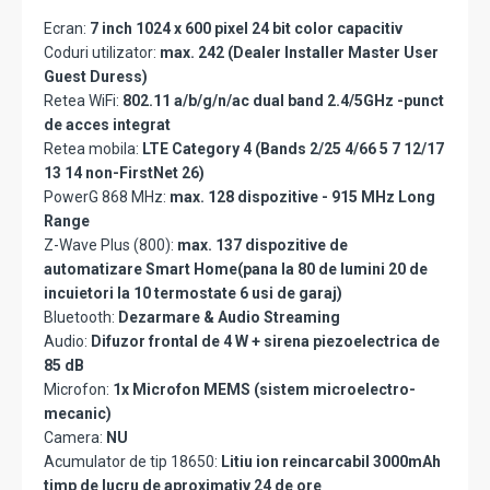
Ecran:
7 inch 1024 x 600 pixel 24 bit color capacitiv
Coduri utilizator:
max. 242 (Dealer Installer Master User
Guest Duress)
Retea WiFi:
802.11 a/b/g/n/ac dual band 2.4/5GHz -punct
de acces integrat
Retea mobila:
LTE Category 4 (Bands 2/25 4/66 5 7 12/17
13 14 non-FirstNet 26)
PowerG 868 MHz:
max. 128 dispozitive - 915 MHz Long
Range
Z-Wave Plus (800):
max. 137 dispozitive de
automatizare Smart Home(pana la 80 de lumini 20 de
incuietori la 10 termostate 6 usi de garaj)
Bluetooth:
Dezarmare & Audio Streaming
Audio:
Difuzor frontal de 4 W + sirena piezoelectrica de
85 dB
Microfon:
1x Microfon MEMS (sistem microelectro-
mecanic)
Camera:
NU
Acumulator de tip 18650:
Litiu ion reincarcabil 3000mAh
timp de lucru de aproximativ 24 de ore