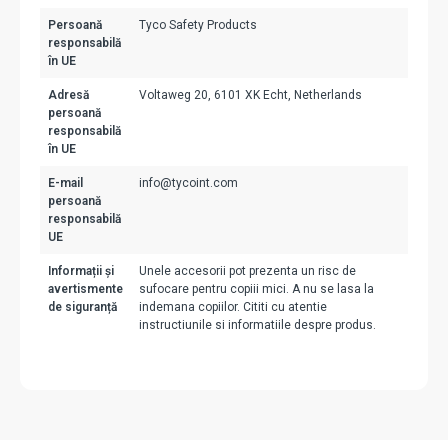
Persoană
Tyco Safety Products
responsabilă
în UE
Adresă
Voltaweg 20, 6101 XK Echt, Netherlands
persoană
responsabilă
în UE
E-mail
info@tycoint.com
persoană
responsabilă
UE
Informații și
Unele accesorii pot prezenta un risc de
avertismente
sufocare pentru copiii mici. A nu se lasa la
de siguranță
indemana copiilor. Cititi cu atentie
instructiunile si informatiile despre produs.