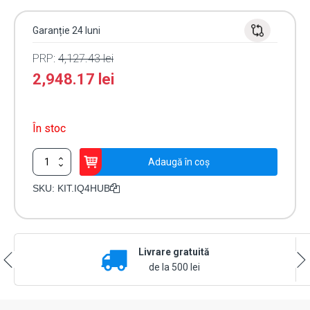
Garanție 24 luni
PRP:
4,127.43
lei
2,948.17
lei
În stoc
Cantitate
Adaugă în coș
Kit
alarma
SKU:
KIT.IQ4HUB
wireless
,
IQ4
Hub
Livrare gratuită
-
DSC
de la 500 lei
KIT.IQ4HUB