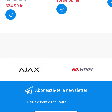
1,489.00
lei
334.99
lei
Abonează-te la newsletter
...și fii la curent cu noutățile