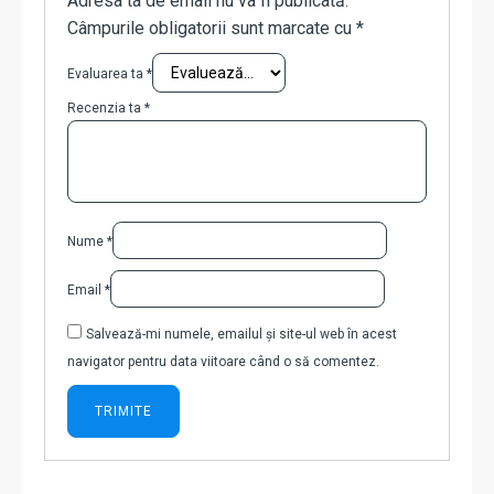
Adresa ta de email nu va fi publicată.
Câmpurile obligatorii sunt marcate cu
*
Evaluarea ta
*
Recenzia ta
*
Nume
*
Email
*
Salvează-mi numele, emailul și site-ul web în acest
navigator pentru data viitoare când o să comentez.