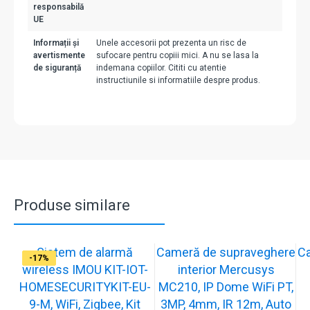
responsabilă
UE
Informații și
Unele accesorii pot prezenta un risc de
avertismente
sufocare pentru copiii mici. A nu se lasa la
de siguranță
indemana copiilor. Cititi cu atentie
instructiunile si informatiile despre produs.
Produse similare
Sistem de alarmă
Cameră de supraveghere
C
-31%
-19%
-21%
-13%
-15%
-20%
-12%
-13%
-16%
-17%
wireless IMOU KIT-IOT-
interior Mercusys
HOMESECURITYKIT-EU-
MC210, IP Dome WiFi PT,
9-M, WiFi, Zigbee, Kit
3MP, 4mm, IR 12m, Auto