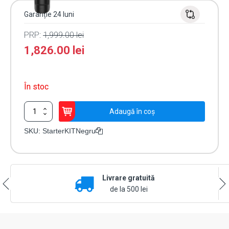
Garanție 24 luni
PRP:
1,999.00
lei
1,826.00
lei
În stoc
Cantitate
Adaugă în coș
Sistem
alarmă
SKU:
StarterKITNegru
Ajax
StarterKit
negru
Livrare gratuită
de la 500 lei