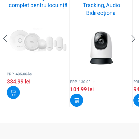
complet pentru locuință
Tracking, Audio
Bidirecțional
PRP:
485.00
lei
334.99
lei
PRP:
130.00
lei
PR
104.99
lei
9