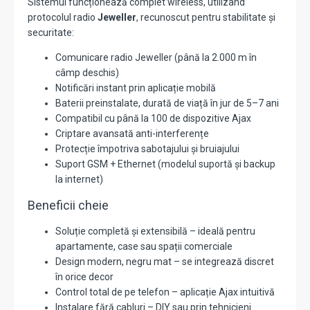
Sistemul funcționează complet wireless, utilizând
protocolul radio
Jeweller
, recunoscut pentru stabilitate și
securitate:
Comunicare radio Jeweller (până la 2.000 m în
câmp deschis)
Notificări instant prin aplicație mobilă
Baterii preinstalate, durată de viață în jur de 5–7 ani
Compatibil cu până la 100 de dispozitive Ajax
Criptare avansată anti-interferențe
Protecție împotriva sabotajului și bruiajului
Suport GSM + Ethernet (modelul suportă și backup
la internet)
Beneficii cheie
Soluție completă și extensibilă – ideală pentru
apartamente, case sau spații comerciale
Design modern, negru mat – se integrează discret
în orice decor
Control total de pe telefon – aplicație Ajax intuitivă
Instalare fără cabluri – DIY sau prin tehnicieni