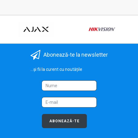
Abonează-te la newsletter
...și fii la curent cu noutățile
ABONEAZĂ-TE