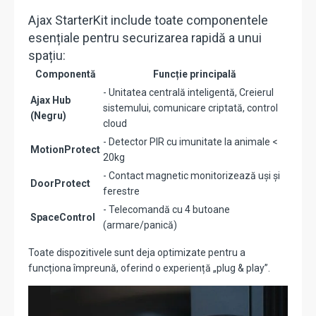
Ajax StarterKit include toate componentele
esențiale pentru securizarea rapidă a unui
spațiu:
Componentă
Funcție principală
- Unitatea centrală inteligentă, Creierul
Ajax Hub
sistemului, comunicare criptată, control
(Negru)
cloud
- Detector PIR cu imunitate la animale <
MotionProtect
20kg
- Contact magnetic monitorizează uși și
DoorProtect
ferestre
- Telecomandă cu 4 butoane
SpaceControl
(armare/panică)
Toate dispozitivele sunt deja optimizate pentru a
funcționa împreună, oferind o experiență „plug & play”.