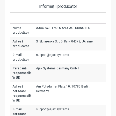
Informații producător
Nume
AJAX SYSTEMS MANUFACTURING LLC
producător
Adresă
S. Skliarenka Str., 5, Kyiv, 04073, Ukraine
producător
E-mail
support@ajax.systems
producător
Persoană
Ajax Systems Germany GmbH
responsabilă
în UE
Adresă
Am Potsdamer Platz 10, 10785 Berlin,
persoană
Germany
responsabilă
în UE
E-mail
support@ajax.systems
persoană