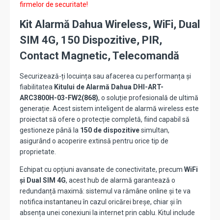
firmelor de securitate!
Kit Alarmă Dahua Wireless, WiFi, Dual
SIM 4G, 150 Dispozitive, PIR,
Contact Magnetic, Telecomandă
Securizează-ți locuința sau afacerea cu performanța și
fiabilitatea
Kitului de Alarmă Dahua DHI-ART-
ARC3800H-03-FW2(868)
, o soluție profesională de ultimă
generație. Acest sistem inteligent de alarmă wireless este
proiectat să ofere o protecție completă, fiind capabil să
gestioneze până la
150 de dispozitive
simultan,
asigurând o acoperire extinsă pentru orice tip de
proprietate.
Echipat cu opțiuni avansate de conectivitate, precum
WiFi
și Dual SIM 4G
, acest hub de alarmă garantează o
redundanță maximă: sistemul va rămâne online și te va
notifica instantaneu în cazul oricărei breșe, chiar și în
absența unei conexiuni la internet prin cablu. Kitul include