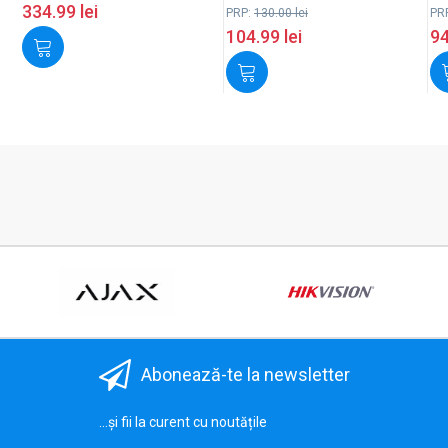
334.99
lei
PRP:
130.00
lei
PR
104.99
lei
9
Abonează-te la newsletter
...și fii la curent cu noutățile