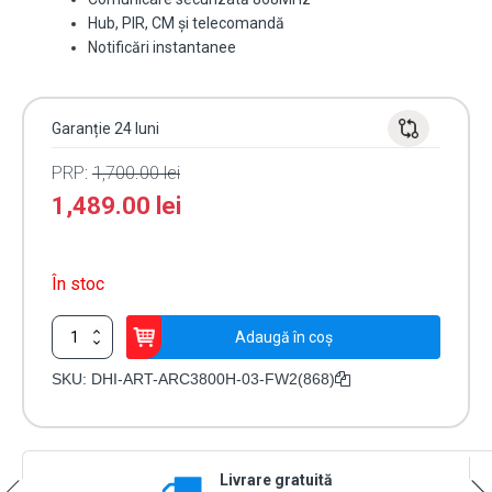
Hub, PIR, CM și telecomandă
Notificări instantanee
Garanție 24 luni
PRP:
1,700.00
lei
1,489.00
lei
În stoc
Cantitate
Adaugă în coș
Kit
alarma
SKU:
DHI-ART-ARC3800H-03-FW2(868)
WiFi,
Dual
SIM
4G,
Livrare gratuită
150