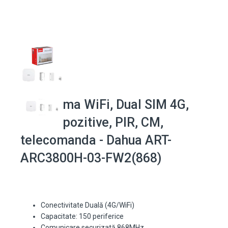
Kit alarma WiFi, Dual SIM 4G,
150 dispozitive, PIR, CM,
telecomanda - Dahua ART-
ARC3800H-03-FW2(868)
Conectivitate Duală (4G/WiFi)
Capacitate: 150 periferice
Comunicare securizată 868MHz