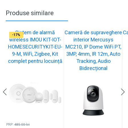
Produse similare
Sistem de alarmă
Cameră de supraveghere
C
-31%
-19%
-21%
-13%
-15%
-20%
-12%
-13%
-16%
-17%
wireless IMOU KIT-IOT-
interior Mercusys
HOMESECURITYKIT-EU-
MC210, IP Dome WiFi PT,
9-M, WiFi, Zigbee, Kit
3MP, 4mm, IR 12m, Auto
complet pentru locuință
Tracking, Audio
Bidirecțional
PRP:
485.00
lei