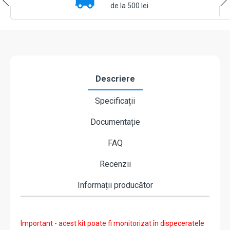
dispozitive,
de la 500 lei
PIR,
CM,
telecomanda
-
Dahua
ART-
ARC3800H-
Descriere
03-
FW2(868)
Specificații
Documentație
FAQ
Recenzii
Informații producător
Important - acest kit poate fi monitorizat în dispeceratele