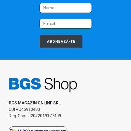
ABONEAZĂ-TE
BGS MAGAZIN ONLINE SRL
CUI RO46910403
Reg. Com. J2022019177409