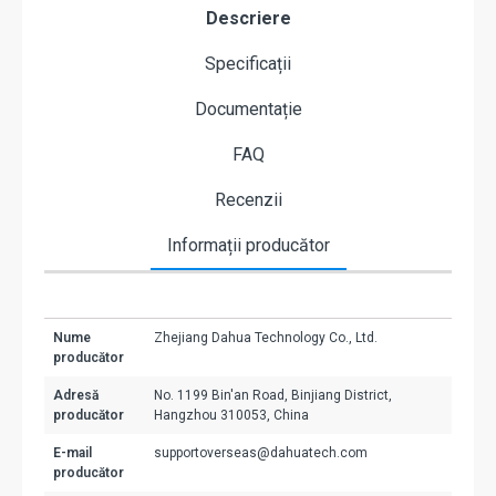
Descriere
Specificații
Documentație
FAQ
Recenzii
Informații producător
Nume
Zhejiang Dahua Technology Co., Ltd.
producător
Adresă
No. 1199 Bin'an Road, Binjiang District,
producător
Hangzhou 310053, China
E-mail
supportoverseas@dahuatech.com
producător