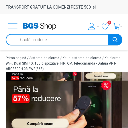
TRANSPORT GRATUIT LA COMENZI PESTE 500 lei
0
Products
search
Prima pagină
/
Sisteme de alarmă
/
Kituri sisteme de alarmă
/ Kit alarma
WiFi, Dual SIM 4G, 150 dispozitive, PIR, CM, telecomanda - Dahua ART-
ARC3800H-03-FW2(868)