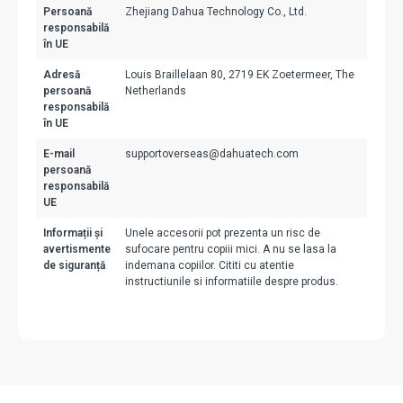
Persoană
Zhejiang Dahua Technology Co., Ltd.
responsabilă
în UE
Adresă
Louis Braillelaan 80, 2719 EK Zoetermeer, The
persoană
Netherlands
responsabilă
în UE
E-mail
supportoverseas@dahuatech.com
persoană
responsabilă
UE
Informații și
Unele accesorii pot prezenta un risc de
avertismente
sufocare pentru copiii mici. A nu se lasa la
de siguranță
indemana copiilor. Cititi cu atentie
instructiunile si informatiile despre produs.