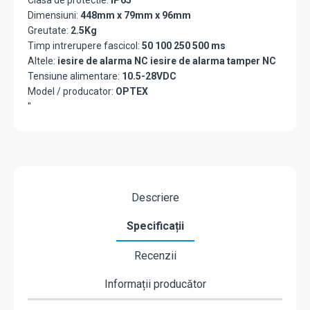
Clasa de protectie:
IP65
Dimensiuni:
448mm x 79mm x 96mm
Greutate:
2.5Kg
Timp intrerupere fascicol:
50 100 250 500 ms
Altele:
iesire de alarma NC iesire de alarma tamper NC
Tensiune alimentare:
10.5-28VDC
Model / producator:
OPTEX
"
Descriere
Specificații
Recenzii
Informații producător