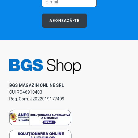
ABONEAZĂ-TE
BGS MAGAZIN ONLINE SRL
CUI RO46910403
Reg. Com. J2022019177409