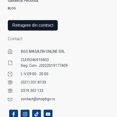
GARANȚIE PRODUSE
BLOG
Retragere din contract
Contact
BGS MAGAZIN ONLINE SRL
CUI RO46910403
Reg. Com. J2022019177409
L-V 09:00 - 20:00
(021) 331 8133
0374 302 133
contact@shopbgs.ro