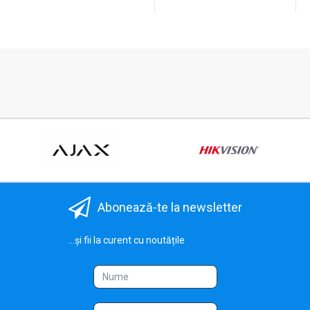
Abonează-te la newsletter
...și fii la curent cu noutățile