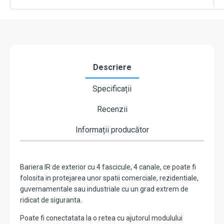
canale
Master
-
OPTEX
SL-
650QDM
Descriere
Specificații
Recenzii
Informații producător
Bariera IR de exterior cu 4 fascicule, 4 canale, ce poate fi
folosita in protejarea unor spatii comerciale, rezidentiale,
guvernamentale sau industriale cu un grad extrem de
ridicat de siguranta.
Poate fi conectatata la o retea cu ajutorul modulului