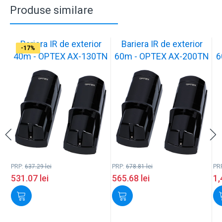
Produse similare
Bariera IR de exterior
Bariera IR de exterior
-17%
-17%
-17%
-17%
-17%
-17%
-17%
-17%
-17%
40m - OPTEX AX-130TN
60m - OPTEX AX-200TN
6
PRP:
637.29
lei
PRP:
678.81
lei
PR
531.07
lei
565.68
lei
1,