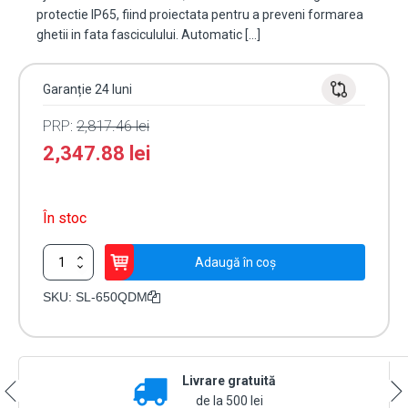
protectie IP65, fiind proiectata pentru a preveni formarea
ghetii in fata fasciculului. Automatic […]
Garanție 24 luni
PRP:
2,817.46
lei
2,347.88
lei
În stoc
Cantitate
Adaugă în coș
Bariera
IR
SKU:
SL-650QDM
de
exterior
200m,
4
Livrare gratuită
fascicule,
4
de la 500 lei