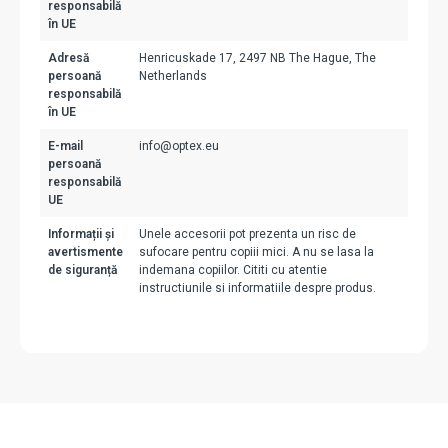
responsabilă
în UE
Adresă
Henricuskade 17, 2497 NB The Hague, The
persoană
Netherlands
responsabilă
în UE
E-mail
info@optex.eu
persoană
responsabilă
UE
Informații și
Unele accesorii pot prezenta un risc de
avertismente
sufocare pentru copiii mici. A nu se lasa la
de siguranță
indemana copiilor. Cititi cu atentie
instructiunile si informatiile despre produs.