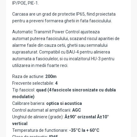
IP/POE, PIE-1.
Carcasa are un grad de protectie IP65, fiind proiectata
pentru a preveni formarea ghetii in fata fasciculului.
Automatic Transmit Power Control ajusteaza
automat puterea fasciculului, scazand riscul aparitiei de
alarme fasle din cauza cetii, ghetii sau semnalului
suprasaturat. Compatibil cu BAU-4 pentru alinierea
automata a fasciculelor, si cu incalzitorul HU-3 pentru
utilizarea in medii foarte reci.
Raza de actiune:
200m
Frecvente selectabile:
4
Tip fascicol:
quad (4 fascicole sincronizate cu dubla
modulatie)
Calibrare bariera:
optica si acustica
Control automat al amplificarii:
AGC
Unghiul de aliniere (grade):
Â±90° orizontal Â±10°
vertical
Temperatura de functionare:
-35°C la + 60°C