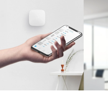
Albă
Centrală de alarmă wireless Ajax HUB Alba
Potrivită pentru protecția locuințelor și a spațiilor
comerciale
Conexiune stabilă la internet prin Ethernet și Wi-Fi
Posibilitate de conectare a până la 100 de dispozitive per
hub
Funcționează cu aplicația mobila Ajax pentru monitorizare
și control simplu