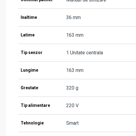
36 mm
Inaltime
163 mm
Latime
1 Unitate centrala
Tip senzor
163 mm
Lungime
320 g
Greutate
220 V
Tip alimentare
Smart
Tehnologie