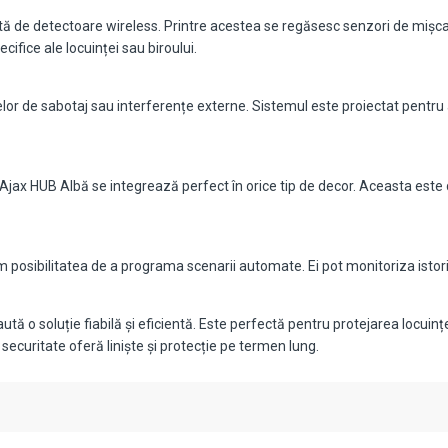
 de detectoare wireless. Printre acestea se regăsesc senzori de mișcare
cifice ale locuinței sau biroului.
or de sabotaj sau interferențe externe. Sistemul este proiectat pentru a
jax HUB Albă se integrează perfect în orice tip de decor. Aceasta este di
ecum posibilitatea de a programa scenarii automate. Ei pot monitoriza ist
ă o soluție fiabilă și eficientă. Este perfectă pentru protejarea locuinței
securitate oferă liniște și protecție pe termen lung.