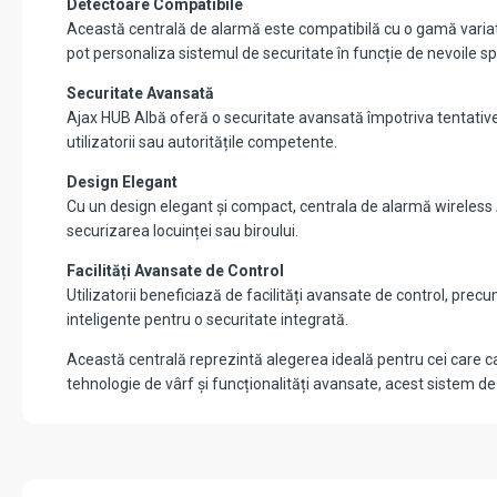
Detectoare Compatibile
Această centrală de alarmă este compatibilă cu o gamă variată
pot personaliza sistemul de securitate în funcție de nevoile spe
Securitate Avansată
Ajax HUB Albă oferă o securitate avansată împotriva tentativel
utilizatorii sau autoritățile competente.
Design Elegant
Cu un design elegant și compact, centrala de alarmă wireless A
securizarea locuinței sau biroului.
Facilități Avansate de Control
Utilizatorii beneficiază de facilități avansate de control, pr
inteligente pentru o securitate integrată.
Această centrală reprezintă alegerea ideală pentru cei care caut
tehnologie de vârf și funcționalități avansate, acest sistem de 