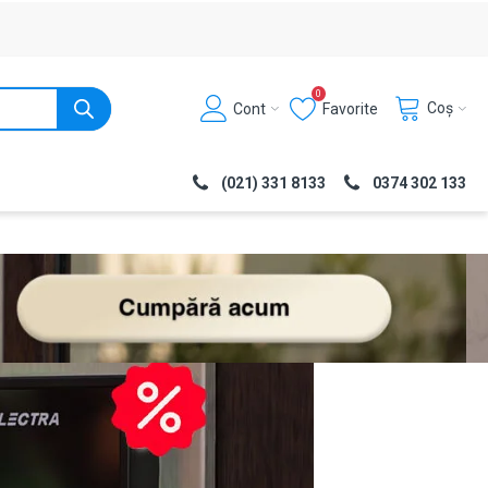
0
Coș
Cont
Favorite
(021) 331 8133
0374 302 133