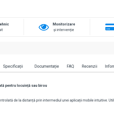
tehnic
Monitorizare
it
și intervenție
Specificații
Documentație
FAQ
Recenzii
Infor
tă pentru locuință sau birou
lată de la distanță prin intermediul unei aplicații mobile intuitive. Utili