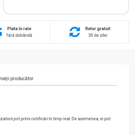
Plata în rate
Retur gratuit
fără dobândă
30 de zilei
mații producător
zatorii pot primi notificări în timp real. De asemenea, ei pot