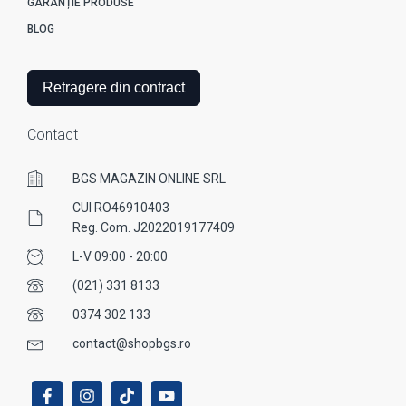
GARANȚIE PRODUSE
BLOG
Retragere din contract
Contact
BGS MAGAZIN ONLINE SRL
CUI RO46910403
Reg. Com. J2022019177409
L-V 09:00 - 20:00
(021) 331 8133
0374 302 133
contact@shopbgs.ro