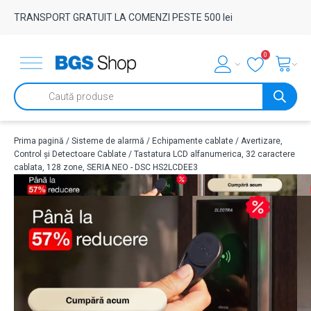
TRANSPORT GRATUIT LA COMENZI PESTE 500 lei
0
Products
search
Prima pagină
/
Sisteme de alarmă
/
Echipamente cablate
/
Avertizare,
Control și Detectoare Cablate
/ Tastatura LCD alfanumerica, 32 caractere
cablata, 128 zone, SERIA NEO - DSC HS2LCDEE3