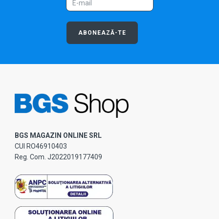
ABONEAZĂ-TE
BGS MAGAZIN ONLINE SRL
CUI RO46910403
Reg. Com. J2022019177409