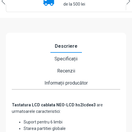
zone,
de la 500 lei
SERIA
NEO
-
DSC
HS2LCDEE3
Descriere
Specificații
Recenzii
Informații producător
Tastatura LCD cablata NEO-LCD hs2lcdee3
are
urmatoarele caracteristici:
Suport pentru 6 limbi
Starea partitiei globale