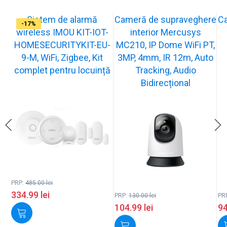
Sistem de alarmă
Cameră de supraveghere
C
-31%
-19%
-21%
-13%
-15%
-20%
-12%
-13%
-16%
-17%
wireless IMOU KIT-IOT-
interior Mercusys
HOMESECURITYKIT-EU-
MC210, IP Dome WiFi PT,
9-M, WiFi, Zigbee, Kit
3MP, 4mm, IR 12m, Auto
complet pentru locuință
Tracking, Audio
Bidirecțional
PRP:
485.00
lei
334.99
lei
PRP:
130.00
lei
PR
104.99
lei
9