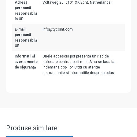
Adresă
Voltaweg 20, 6101 XK Echt, Netherlands
persoană
responsabilă
în UE
E-mail
info@tycoint.com
persoană
responsabilă
UE
Informații și
Unele accesorii pot prezenta un risc de
avertismente
sufocare pentru copiii mici. A nu se lasa la
de siguranță
indemana copiilor. Cititi cu atentie
instructiunile si informatiile despre produs.
Produse similare