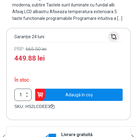
moderna, subtire Tastele sunt iluminate cu fundal alb
Afisaj LCD albastru Afiseaza temperatura exterioara 5
taste functionale programabile Programare intuitiva a […]
Garanție 24 luni
PRP:
665.50
lei
449.88
lei
În stoc
Cantitate
Adaugă în coș
Tastatura
LCD
SKU:
HS2LCDEE3
alfanumerica,
32
caractere
cablata,
Livrare gratuită
128