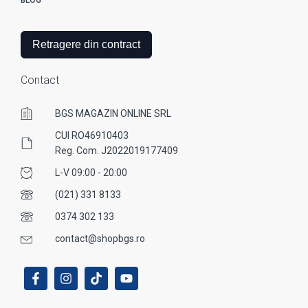
BLOG
Retragere din contract
Contact
BGS MAGAZIN ONLINE SRL
CUI RO46910403
Reg. Com. J2022019177409
L-V 09:00 - 20:00
(021) 331 8133
0374 302 133
contact@shopbgs.ro