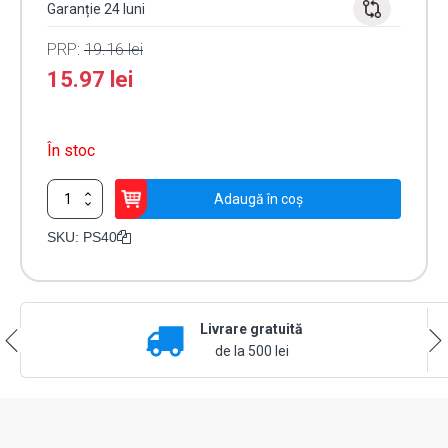
Garanție 24 luni
PRP:
19.16
lei
15.97
lei
În stoc
Cantitate
Adaugă în coș
Sirena
interior
SKU:
PS40
piezo
PS40
Livrare gratuită
de la 500 lei