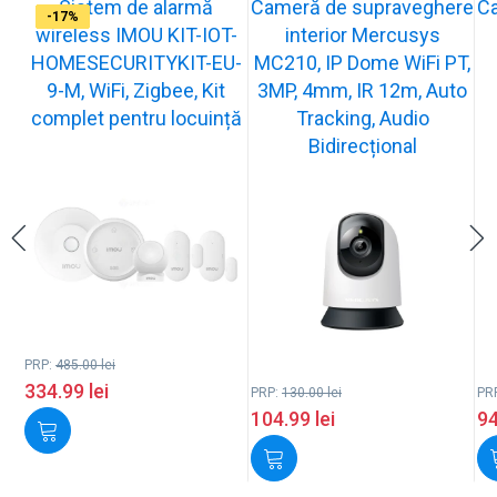
Sistem de alarmă
Cameră de supraveghere
C
-31%
-19%
-21%
-13%
-15%
-20%
-12%
-13%
-16%
-17%
wireless IMOU KIT-IOT-
interior Mercusys
HOMESECURITYKIT-EU-
MC210, IP Dome WiFi PT,
9-M, WiFi, Zigbee, Kit
3MP, 4mm, IR 12m, Auto
complet pentru locuință
Tracking, Audio
Bidirecțional
PRP:
485.00
lei
334.99
lei
PRP:
130.00
lei
PR
104.99
lei
9