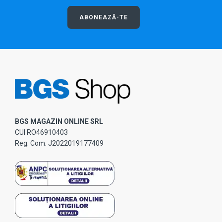
ABONEAZĂ-TE
BGS MAGAZIN ONLINE SRL
CUI RO46910403
Reg. Com. J2022019177409