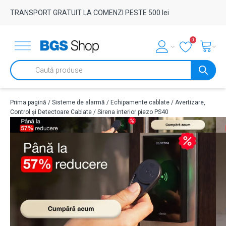
TRANSPORT GRATUIT LA COMENZI PESTE 500 lei
0
Products
search
Prima pagină
/
Sisteme de alarmă
/
Echipamente cablate
/
Avertizare,
Control și Detectoare Cablate
/ Sirena interior piezo PS40