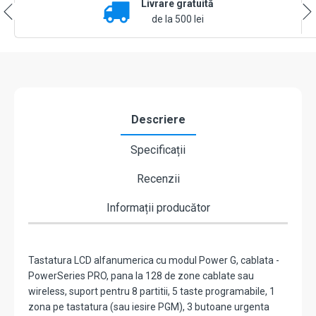
Livrare gratuită
modul
Power
de la 500 lei
G,
SERIA
NEO
-
DSC
HS2LCDRF8EE3
Descriere
Specificații
Recenzii
Informații producător
Tastatura LCD alfanumerica cu modul Power G, cablata -
PowerSeries PRO, pana la 128 de zone cablate sau
wireless, suport pentru 8 partitii, 5 taste programabile, 1
zona pe tastatura (sau iesire PGM), 3 butoane urgenta