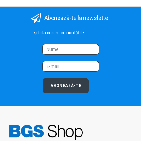
Abonează-te la newsletter
...și fii la curent cu noutățile
ABONEAZĂ-TE