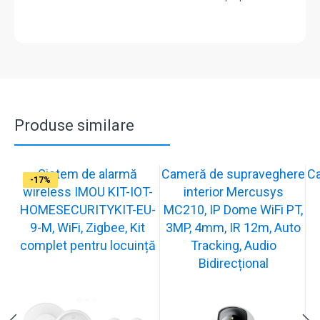
Produse similare
Sistem de alarmă
Cameră de supraveghere
C
-31%
-19%
-21%
-13%
-15%
-20%
-12%
-13%
-16%
-17%
wireless IMOU KIT-IOT-
interior Mercusys
HOMESECURITYKIT-EU-
MC210, IP Dome WiFi PT,
9-M, WiFi, Zigbee, Kit
3MP, 4mm, IR 12m, Auto
complet pentru locuință
Tracking, Audio
Bidirecțional