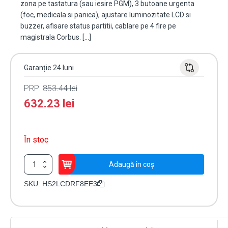
zona pe tastatura (sau iesire PGM), 3 butoane urgenta
(foc, medicala si panica), ajustare luminozitate LCD si
buzzer, afisare status partitii, cablare pe 4 fire pe
magistrala Corbus. […]
Garanție 24 luni
PRP:
853.44
lei
632.23
lei
În stoc
Cantitate
Adaugă în coș
Tastatura
LCD
SKU:
HS2LCDRF8EE3
alfanumerica,
cablata,
128
zone,