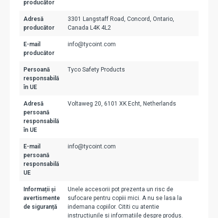
producător
Adresă
3301 Langstaff Road, Concord, Ontario,
producător
Canada L4K 4L2
E-mail
info@tycoint.com
producător
Persoană
Tyco Safety Products
responsabilă
în UE
Adresă
Voltaweg 20, 6101 XK Echt, Netherlands
persoană
responsabilă
în UE
E-mail
info@tycoint.com
persoană
responsabilă
UE
Informații și
Unele accesorii pot prezenta un risc de
avertismente
sufocare pentru copiii mici. A nu se lasa la
de siguranță
indemana copiilor. Cititi cu atentie
instructiunile si informatiile despre produs.