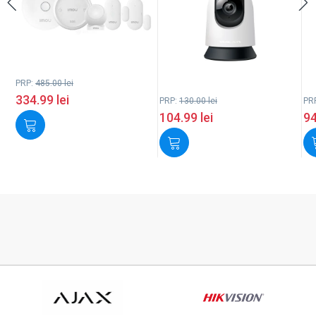
PRP:
485.00
lei
334.99
lei
PRP:
130.00
lei
PR
104.99
lei
9