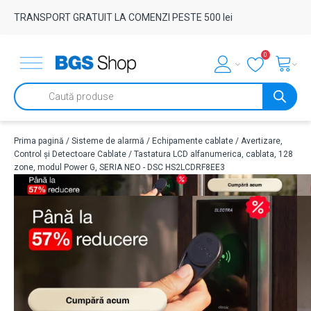
TRANSPORT GRATUIT LA COMENZI PESTE 500 lei
0
Products
search
Prima pagină
/
Sisteme de alarmă
/
Echipamente cablate
/
Avertizare,
Control și Detectoare Cablate
/ Tastatura LCD alfanumerica, cablata, 128
zone, modul Power G, SERIA NEO - DSC HS2LCDRF8EE3