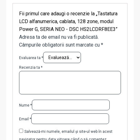
Fii primul care adaugi o recenzie la „Tastatura
LCD alfanumerica, cablata, 128 zone, modul
Power G, SERIA NEO - DSC HS2LCDRF8EE3”
Adresa ta de email nu va fi publicată.
Câmpurile obligatorii sunt marcate cu
*
Evaluarea ta
*
Recenzia ta
*
Nume
*
Email
*
Salvează-mi numele, emailul și site-ul web în acest
navigator pentru data viitoare când o să comentez.