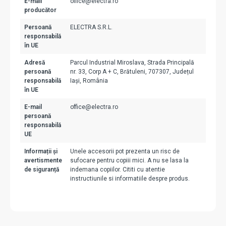
E-mail
office@electra.ro
producător
Persoană
ELECTRA S.R.L.
responsabilă
în UE
Adresă
Parcul Industrial Miroslava, Strada Principală
persoană
nr. 33, Corp A + C, Brătuleni, 707307, Județul
responsabilă
Iași, România
în UE
E-mail
office@electra.ro
persoană
responsabilă
UE
Informații și
Unele accesorii pot prezenta un risc de
avertismente
sufocare pentru copiii mici. A nu se lasa la
de siguranță
indemana copiilor. Cititi cu atentie
instructiunile si informatiile despre produs.