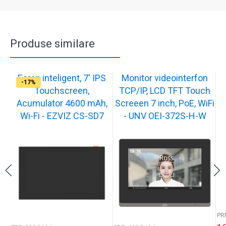
Produse similare
Ecran inteligent, 7' IPS
Monitor videointerfon
-17%
-17%
-17%
-17%
-17%
-17%
-17%
Touchscreen,
TCP/IP, LCD TFT Touch
Acumulator 4600 mAh,
Screeen 7 inch, PoE, WiFi
Wi-Fi - EZVIZ CS-SD7
- UNV OEI-372S-H-W
PR