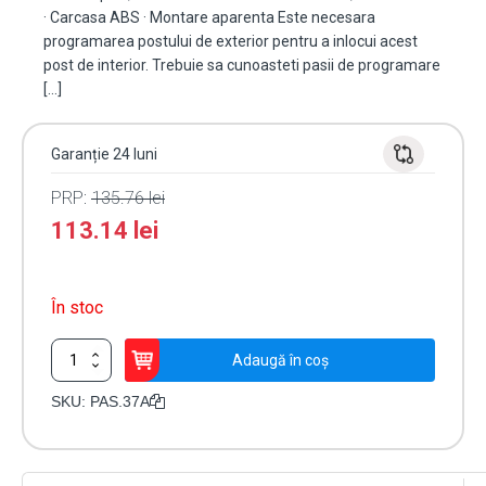
· Carcasa ABS · Montare aparenta Este necesara
programarea postului de exterior pentru a inlocui acest
post de interior. Trebuie sa cunoasteti pasii de programare
[…]
Garanție 24 luni
PRP:
135.76
lei
113.14
lei
În stoc
Cantitate
Adaugă în coș
Post
interior
SKU:
PAS.37A
AUDIO,
semiduplex,
touch
-