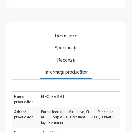
Descriere
Specificații
Recenzii
Informații producător
Nume
ELECTRA S.R.L.
producător
Adresă
Parcul Industrial Miroslava, Strada Principală
producător
nr. 33, Corp A + C, Brătuleni, 707307, Județul
Iași, România