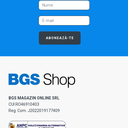
ABONEAZĂ-TE
BGS MAGAZIN ONLINE SRL
CUI RO46910403
Reg. Com. J2022019177409