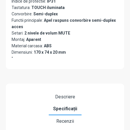
Indice de protectie:
IP31
Tastatura:
TOUCH iluminata
Convorbire:
Semi-duplex
Functii principale:
Apel raspuns convorbire semi-duplex
acces
Setari:
2 nivele de volum MUTE
Montaj:
Aparent
Material carcasa:
ABS
Dimensiuni:
170 x 74 x 20 mm
"
Descriere
Specificații
Recenzii