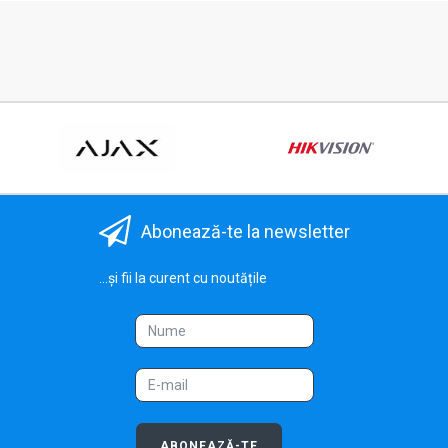
Abonează-te la newsletter
...și fii la curent cu noutățile
ABONEAZĂ-TE