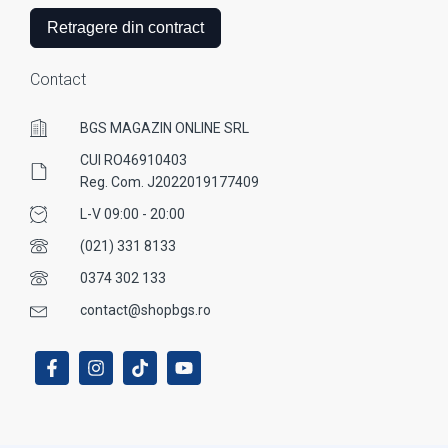
Retragere din contract
Contact
BGS MAGAZIN ONLINE SRL
CUI RO46910403
Reg. Com. J2022019177409
L-V 09:00 - 20:00
(021) 331 8133
0374 302 133
contact@shopbgs.ro