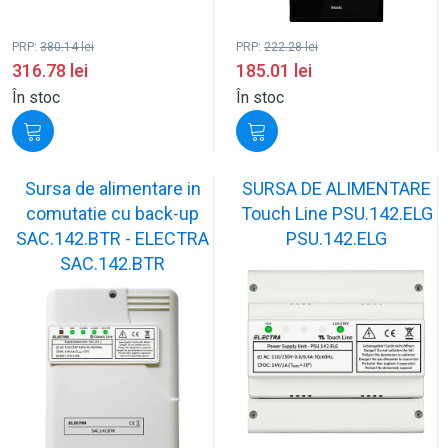
PRP:
380.14
lei
PRP:
222.28
lei
316.78
lei
185.01
lei
În stoc
În stoc
Sursa de alimentare in
SURSA DE ALIMENTARE
comutatie cu back-up
Touch Line PSU.142.ELG
SAC.142.BTR - ELECTRA
PSU.142.ELG
SAC.142.BTR