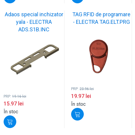
Adaos special inchizator
TAG RFID de programare
yala - ELECTRA
- ELECTRA TAG.ELT.PRG
ADS.S1B.INC
PRP:
23.96
lei
19.97
lei
PRP:
19.16
lei
15.97
lei
În stoc
În stoc