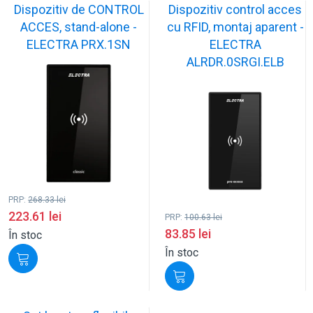
Dispozitiv de CONTROL
Dispozitiv control acces
ACCES, stand-alone -
cu RFID, montaj aparent -
ELECTRA PRX.1SN
ELECTRA
ALRDR.0SRGI.ELB
PRP:
268.33
lei
223.61
lei
PRP:
100.63
lei
83.85
lei
În stoc
În stoc