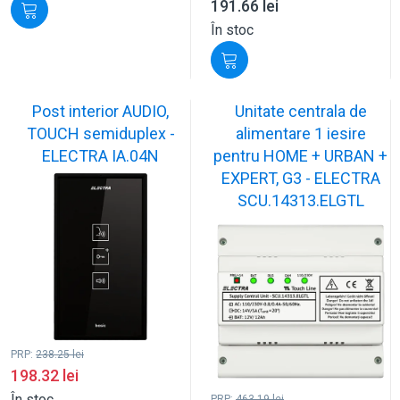
191.66
lei
În stoc
Post interior AUDIO,
Unitate centrala de
TOUCH semiduplex -
alimentare 1 iesire
ELECTRA IA.04N
pentru HOME + URBAN +
EXPERT, G3 - ELECTRA
SCU.14313.ELGTL
PRP:
238.25
lei
198.32
lei
În stoc
PRP:
463.19
lei