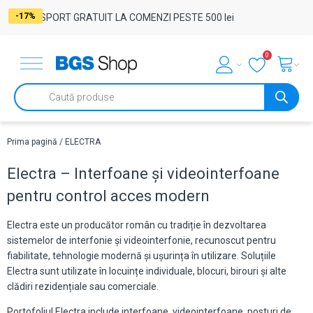
-4%
-17%
-17%
-17%
-17%
-17%
-17%
-17%
-17%
-33%
-17%
-17%
-17%
-17%
-17%
-17%
-17%
-17%
-17%
-17%
-17%
-17%
-17%
TRANSPORT GRATUIT LA COMENZI PESTE 500 lei
0
Products
search
Prima pagină
/ ELECTRA
Electra – Interfoane și videointerfoane
pentru control acces modern
Electra este un producător român cu tradiție în dezvoltarea
sistemelor de interfonie și videointerfonie, recunoscut pentru
fiabilitate, tehnologie modernă și ușurința în utilizare. Soluțiile
Electra sunt utilizate în locuințe individuale, blocuri, birouri și alte
clădiri rezidențiale sau comerciale.
Portofoliul Electra include interfoane, videointerfoane, posturi de