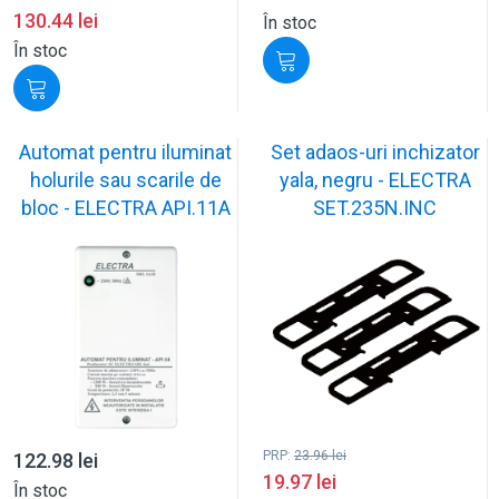
130.44
lei
În stoc
În stoc
Automat pentru iluminat
Set adaos-uri inchizator
holurile sau scarile de
yala, negru - ELECTRA
bloc - ELECTRA API.11A
SET.235N.INC
PRP:
23.96
lei
122.98
lei
19.97
lei
În stoc