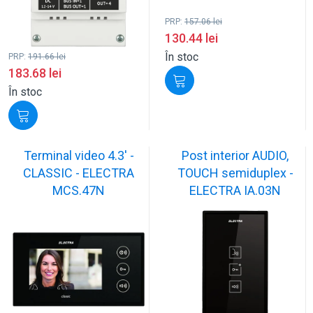
PRP:
157.06
lei
130.44
lei
În stoc
PRP:
191.66
lei
183.68
lei
În stoc
Terminal video 4.3' -
Post interior AUDIO,
CLASSIC - ELECTRA
TOUCH semiduplex -
MCS.47N
ELECTRA IA.03N