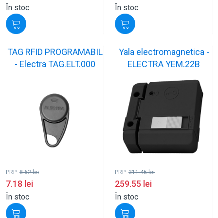
În stoc
În stoc
TAG RFID PROGRAMABIL
Yala electromagnetica -
- Electra TAG.ELT.000
ELECTRA YEM.22B
PRP:
8.62
lei
PRP:
311.45
lei
7.18
lei
259.55
lei
În stoc
În stoc