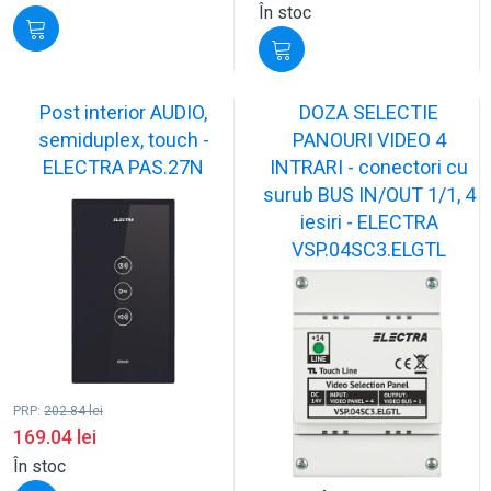
În stoc
Post interior AUDIO,
DOZA SELECTIE
semiduplex, touch -
PANOURI VIDEO 4
ELECTRA PAS.27N
INTRARI - conectori cu
surub BUS IN/OUT 1/1, 4
iesiri - ELECTRA
VSP.04SC3.ELGTL
PRP:
202.84
lei
169.04
lei
În stoc