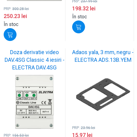
PRP:
237.99
lei
198.32
lei
PRP:
300.28
lei
250.23
lei
În stoc
În stoc
Doza derivatie video
Adaos yala, 3 mm, negru -
DAV.4SG Classic 4 iesiri -
ELECTRA ADS.13B.YEM
ELECTRA DAV.4SG
PRP:
23.96
lei
15.97
lei
PRP:
156.53
lei