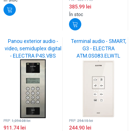
385.99
lei
În stoc
Panou exterior audio -
Terminal audio - SMART,
video, semiduplex digital
G3 - ELECTRA
- ELECTRA P4S.VBS
ATM.0S083.ELWTL
PRP:
1,094.08
lei
PRP:
294.15
lei
911.74
lei
244.90
lei