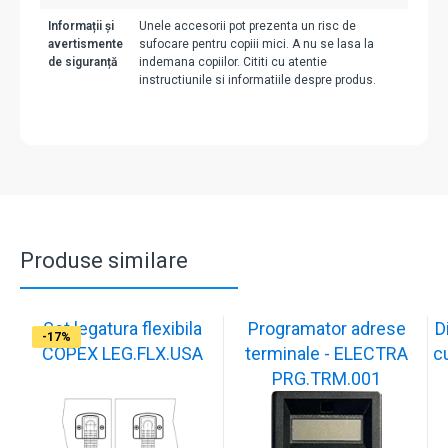
Informații și
Unele accesorii pot prezenta un risc de
avertismente
sufocare pentru copiii mici. A nu se lasa la
de siguranță
indemana copiilor. Cititi cu atentie
instructiunile si informatiile despre produs.
Produse similare
Set legatura flexibila
Programator adrese
D
-17%
-17%
-17%
-17%
-17%
-17%
-17%
-17%
-17%
COPEX LEG.FLX.USA
terminale - ELECTRA
c
PRG.TRM.001