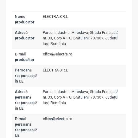
Nume
ELECTRA S.R.L.
producător
Adresă
Parcul Industrial Miroslava, Strada Principală
producător
nr. 33, Corp A + C, Brătuleni, 707307, Județul
Iași, România
E-mail
office@electra.ro
producător
Persoană
ELECTRA S.R.L.
responsabilă
în UE
Adresă
Parcul Industrial Miroslava, Strada Principală
persoană
nr. 33, Corp A + C, Brătuleni, 707307, Județul
responsabilă
Iași, România
în UE
E-mail
office@electra.ro
persoană
responsabilă
UE