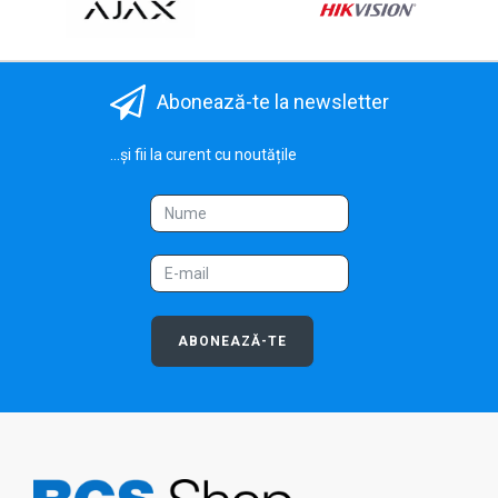
Abonează-te la newsletter
...și fii la curent cu noutățile
ABONEAZĂ-TE