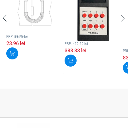
PRP:
28.75
lei
23.96
lei
PRP:
459.20
lei
383.33
lei
PR
8