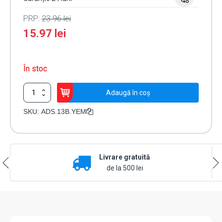
PRP:
23.96
lei
15.97
lei
În stoc
Cantitate
Adaugă în coș
Adaos
yala,
SKU:
ADS.13B.YEM
3
mm,
negru
-
Livrare gratuită
ELECTRA
ADS.13B.YEM
de la 500 lei