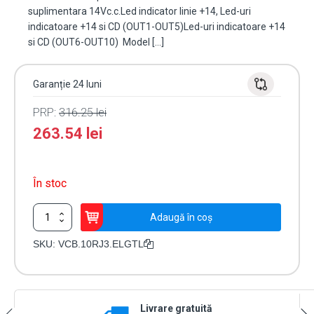
suplimentara 14Vc.c.Led indicator linie +14, Led-uri
indicatoare +14 si CD (OUT1-OUT5)Led-uri indicatoare +14
si CD (OUT6-OUT10) Model […]
Garanție 24 luni
PRP:
316.25
lei
263.54
lei
În stoc
Cantitate
Adaugă în coș
Doza
derivatie
SKU:
VCB.10RJ3.ELGTL
video
10
iesiri
pentru
Livrare gratuită
EXPERT,