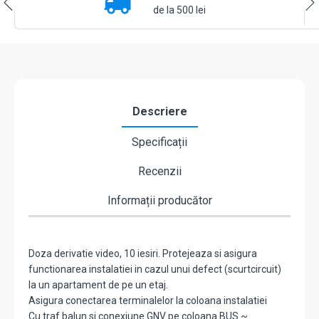
G3
de la 500 lei
-
ELECTRA
VCB.10RJ3.ELGTL
Descriere
Specificații
Recenzii
Informații producător
Doza derivatie video, 10 iesiri. Protejeaza si asigura
functionarea instalatiei in cazul unui defect (scurtcircuit)
la un apartament de pe un etaj.
Asigura conectarea terminalelor la coloana instalatiei
Cu traf balun si conexiune GNV pe coloana BUS ~