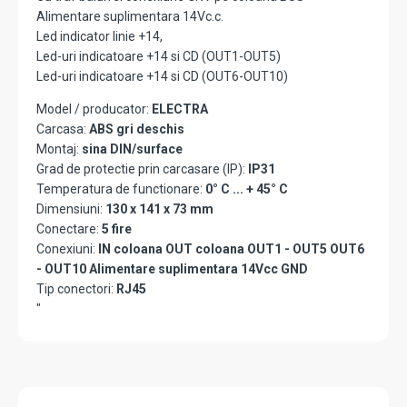
Alimentare suplimentara 14Vc.c.
Led indicator linie +14,
Led-uri indicatoare +14 si CD (OUT1-OUT5)
Led-uri indicatoare +14 si CD (OUT6-OUT10)
Model / producator:
ELECTRA
Carcasa:
ABS gri deschis
Montaj:
sina DIN/surface
Grad de protectie prin carcasare (IP):
IP31
Temperatura de functionare:
0° C ... + 45° C
Dimensiuni:
130 x 141 x 73 mm
Conectare:
5 fire
Conexiuni:
IN coloana OUT coloana OUT1 - OUT5 OUT6
- OUT10 Alimentare suplimentara 14Vcc GND
Tip conectori:
RJ45
"