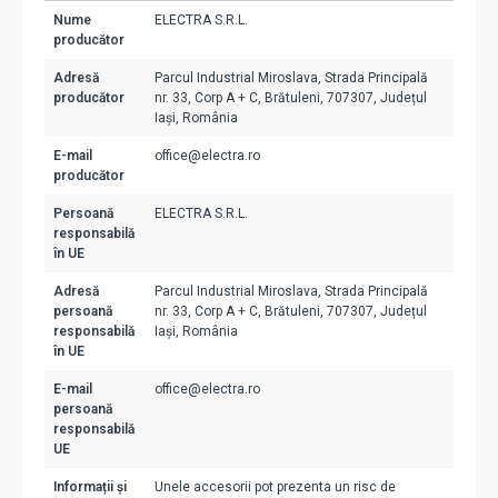
Nume
ELECTRA S.R.L.
producător
Adresă
Parcul Industrial Miroslava, Strada Principală
producător
nr. 33, Corp A + C, Brătuleni, 707307, Județul
Iași, România
E-mail
office@electra.ro
producător
Persoană
ELECTRA S.R.L.
responsabilă
în UE
Adresă
Parcul Industrial Miroslava, Strada Principală
persoană
nr. 33, Corp A + C, Brătuleni, 707307, Județul
responsabilă
Iași, România
în UE
E-mail
office@electra.ro
persoană
responsabilă
UE
Informații și
Unele accesorii pot prezenta un risc de