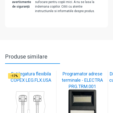
avertismente
sufocare pentru copiii mici. A nu se lasa la
de siguranță
indemana copiilor. Cititi cu atentie
instructiunile si informatiile despre produs.
Produse similare
Set legatura flexibila
Programator adrese
D
-17%
-17%
-17%
-17%
-17%
-17%
-17%
-33%
-17%
COPEX LEG.FLX.USA
terminale - ELECTRA
c
PRG.TRM.001