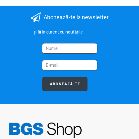
Abonează-te la newsletter
...și fii la curent cu noutățile
ABONEAZĂ-TE