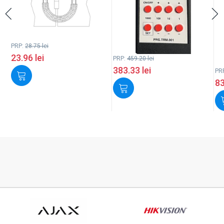
PRP:
28.75
lei
23.96
lei
PRP:
459.20
lei
383.33
lei
PR
8