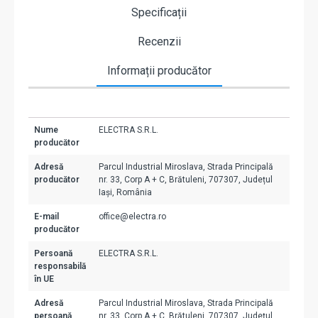
Specificații
Recenzii
Informații producător
Nume
ELECTRA S.R.L.
producător
Adresă
Parcul Industrial Miroslava, Strada Principală
producător
nr. 33, Corp A + C, Brătuleni, 707307, Județul
Iași, România
E-mail
office@electra.ro
producător
Persoană
ELECTRA S.R.L.
responsabilă
în UE
Adresă
Parcul Industrial Miroslava, Strada Principală
persoană
nr. 33, Corp A + C, Brătuleni, 707307, Județul