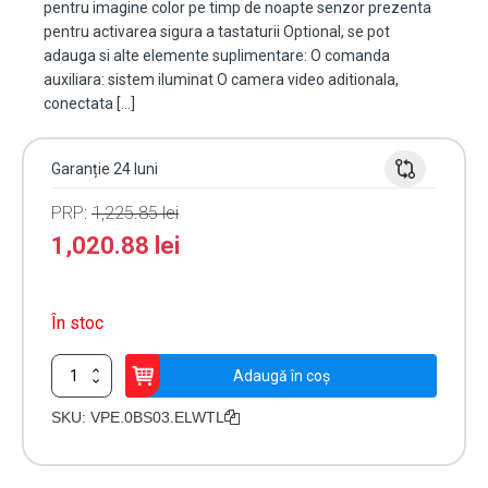
pentru imagine color pe timp de noapte senzor prezenta
pentru activarea sigura a tastaturii Optional, se pot
adauga si alte elemente suplimentare: O comanda
auxiliara: sistem iluminat O camera video aditionala,
conectata […]
Garanție 24 luni
PRP:
1,225.85
lei
1,020.88
lei
În stoc
Cantitate
Adaugă în coș
Panou
exterior
SKU:
VPE.0BS03.ELWTL
video
EXPERT
pentru