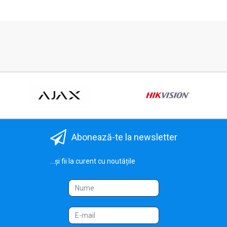
Abonează-te la newsletter
...și fii la curent cu noutățile