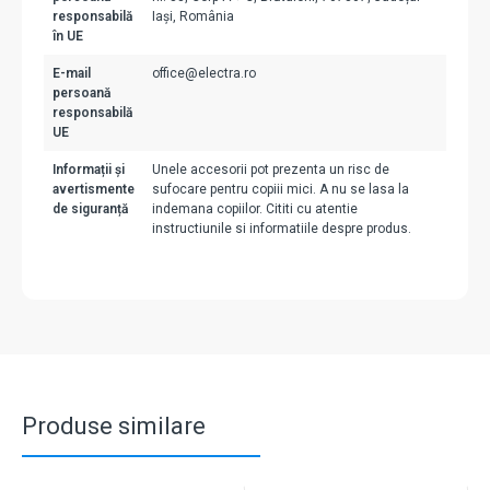
responsabilă
Iași, România
în UE
E-mail
office@electra.ro
persoană
responsabilă
UE
Informații și
Unele accesorii pot prezenta un risc de
avertismente
sufocare pentru copiii mici. A nu se lasa la
de siguranță
indemana copiilor. Cititi cu atentie
instructiunile si informatiile despre produs.
Produse similare