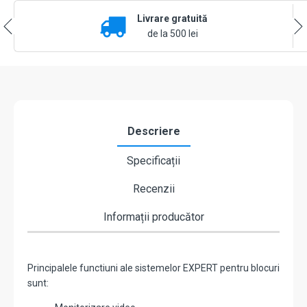
BLOCURI
Livrare gratuită
-
255
de la 500 lei
de
Familii,
G3
-
ELECTRA
VPE.0BS03.ELWTL
Descriere
Specificații
Recenzii
Informații producător
Principalele functiuni ale sistemelor EXPERT pentru blocuri
sunt: