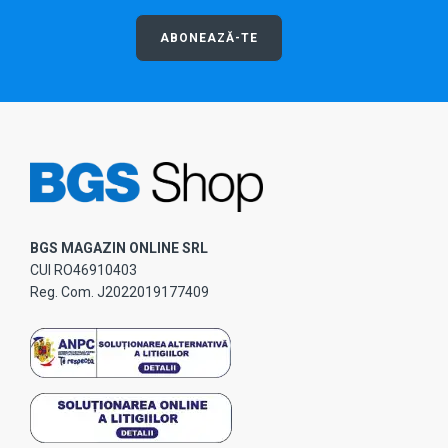
ABONEAZĂ-TE
BGS MAGAZIN ONLINE SRL
CUI RO46910403
Reg. Com. J2022019177409