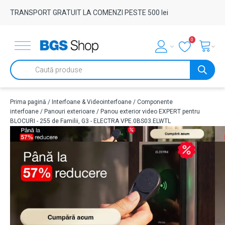
TRANSPORT GRATUIT LA COMENZI PESTE 500 lei
0
Products
search
Prima pagină
/
Interfoane & Videointerfoane
/
Componente
interfoane
/
Panouri exterioare
/ Panou exterior video EXPERT pentru
BLOCURI - 255 de Familii, G3 - ELECTRA VPE.0BS03.ELWTL