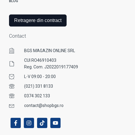
BLOG
Retragere din contract
Contact
BGS MAGAZIN ONLINE SRL
CUI RO46910403
Reg. Com. J2022019177409
L-V 09:00 - 20:00
(021) 331 8133
0374 302 133
contact@shopbgs.ro