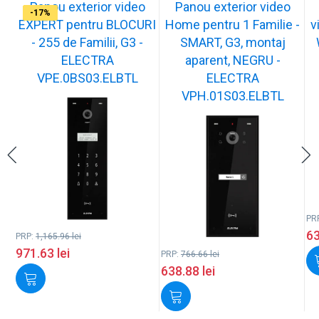
Panou exterior video
Panou exterior video
-17%
-17%
-17%
-17%
-17%
-17%
EXPERT pentru BLOCURI
Home pentru 1 Familie -
v
- 255 de Familii, G3 -
SMART, G3, montaj
ELECTRA
aparent, NEGRU -
VPE.0BS03.ELBTL
ELECTRA
VPH.01S03.ELBTL
PR
6
PRP:
1,165.96
lei
971.63
lei
PRP:
766.66
lei
638.88
lei