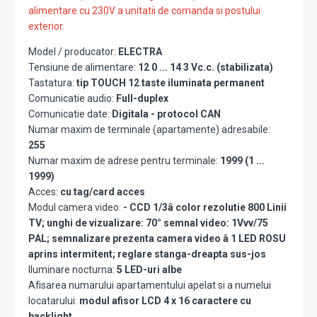
alimentare cu 230V a unitatii de comanda si postului
exterior.
Model / producator:
ELECTRA
Tensiune de alimentare:
12 0 ... 14 3 Vc.c. (stabilizata)
Tastatura:
tip TOUCH 12 taste iluminata permanent
Comunicatie audio:
Full-duplex
Comunicatie date:
Digitala - protocol CAN
Numar maxim de terminale (apartamente) adresabile:
255
Numar maxim de adrese pentru terminale:
1999 (1 ...
1999)
Acces:
cu tag/card acces
Modul camera video:
- CCD 1/3â color rezolutie 800 Linii
TV; unghi de vizualizare: 70° semnal video: 1Vvv/75
PAL; semnalizare prezenta camera video â 1 LED ROSU
aprins intermitent; reglare stanga-dreapta sus-jos
Iluminare nocturna:
5 LED-uri albe
Afisarea numarului apartamentului apelat si a numelui
locatarului:
modul afisor LCD 4 x 16 caractere cu
backlight