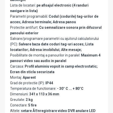
Lista de locatari:
pe afisajul electronic (4 randuri
navigare in lista)
Parametri programabili:
Codul (codurile) tag-urilor de
acces; Adresa terminale; Adresa panou
Protectie antifurt:
Cu semnalizare sonora prin difuzorul
panoului exterior
Salvare/programare parametri cu ajutorul calculatorului
(PC):
Salvare baza date coduri tag-uri acces; Lista
locatarilor; Adresa imobilului; Alte mesaje;
Posibilitate de montaj a panourilor in paralel:
Maximum 4
panouri video sau audio in paralel
Carcasa:
Profil aluminiu vopsit in camp electrostatic;
Ecran din sticla securizata
Montaj:
Aparent
Grad de protectie (IP):
IP44
Temperatura de functionare:
- 30° C ... + 80°C
Dimensiuni:
341 x 113 x 36 mm
Greutate:
2 kg
Conectare:
5 fire
Altele:
setare Ã®nregistrare video DVR anulare LED