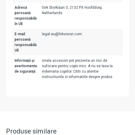
Adresă
Dirk Storklaan 3, 2132 PX Hoofddorp,
persoană
Netherlands
responsabilă
în UE
E-mail
legal.eu@hikvision.com
persoană
responsabilă
UE
Informații și
Unele accesorii pot prezenta un risc de
avertismente
sufocare pentru copiii mici. A nu se lasa la
de siguranță
indemana copiilor. Cititi cu atentie
instructiunile si informatiile despre produs.
Produse similare