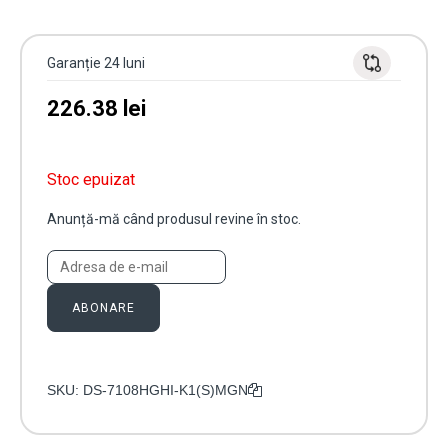
Garanție 24 luni
226.38
lei
Stoc epuizat
Anunță-mă când produsul revine în stoc.
ABONARE
SKU:
DS-7108HGHI-K1(S)MGN