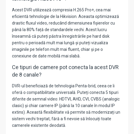
Acest DVR utilizează compresia
H.265 Pro+
,
cea mai
eficientă tehnologie de la Hikvision.
Aceasta optimizează
drastic fluxul video,
reducând dimensiunea fișierelor cu
până la 80% față de standardele vechi.
Acest lucru
înseamnă că puteți păstra înregistrările pe hard disk
pentru o perioadă mult mai lungă și puteți vizualiza
imaginile pe telefon mult mai fluent,
chiar și pe o
conexiune de date mobilă mai slabă.
Ce tipuri de camere pot conecta la acest DVR
de 8 canale?
DVR-ul beneficiază de tehnologia
Penta-brid
,
ceea ce îi
oferă o compatibilitate universală.
Puteți conecta 5 tipuri
diferite de semnal video:
HDTVI, AHD, CVI, CVBS (analogic
clasic)
și chiar
camere IP
(până la 10 canale în modul IP
extins).
Această flexibilitate vă permite să modernizați un
sistem vechi treptat,
fără a fi nevoie să înlocuiți toate
camerele existente deodată.