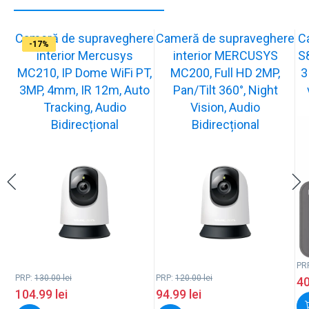
Cameră de supraveghere
Cameră de supraveghere
C
-19%
-21%
-13%
-15%
-13%
-16%
-17%
-17%
interior Mercusys
interior MERCUSYS
S
MC210, IP Dome WiFi PT,
MC200, Full HD 2MP,
3
3MP, 4mm, IR 12m, Auto
Pan/Tilt 360°, Night
Tracking, Audio
Vision, Audio
Bidirecțional
Bidirecțional
PR
PRP:
130.00
lei
PRP:
120.00
lei
4
104.99
lei
94.99
lei