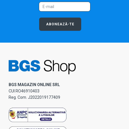
ABONEAZĂ-TE
BGS MAGAZIN ONLINE SRL
CUI RO46910403
Reg. Com. J2022019177409