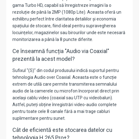
gama Turbo HD,
capabil să înregistreze imagini la o
rezoluție de până la
2MP (1080p Lite)
.
Aceasta oferă un
echilibru perfect între claritatea detaliilor și economia
spațiului de stocare,
fiind ideal pentru supravegherea
locuințelor,
magazinelor sau birourilor unde este necesară
monitorizarea a până la 8 puncte diferite.
Ce înseamnă funcția "Audio via Coaxial"
prezentă la acest model?
Sufixul
"(S)"
din codul produsului indică suportul pentru
tehnologia
Audio over Coaxial
.
Aceasta este o funcție
extrem de utilă care permite transmiterea semnalului
audio de la camerele cu microfon încorporat direct prin
același cablu video (coaxial sau UTP cu videobalun).
Astfel,
puteți obține înregistrări video-audio complete
pentru toate cele 8 canale fără a mai trage cabluri
suplimentare pentru sunet.
Cât de eficientă este stocarea datelor cu
tehnologia H.265 Pro+?