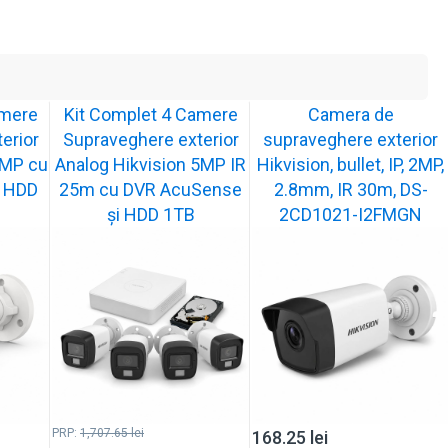
amere
Kit Complet 4 Camere
Camera de
erior
Supraveghere exterior
supraveghere exterior
5MP cu
Analog Hikvision 5MP IR
Hikvision, bullet, IP, 2MP,
i HDD
25m cu DVR AcuSense
2.8mm, IR 30m, DS-
și HDD 1TB
2CD1021-I2FMGN
PRP:
1,707.65
lei
168.25
lei