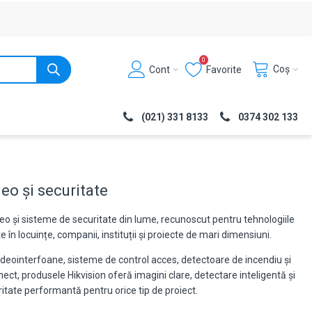
0
Coș
Cont
Favorite
(021) 331 8133
0374 302 133
eo și securitate
o și sisteme de securitate din lume, recunoscut pentru tehnologiile
e în locuințe, companii, instituții și proiecte de mari dimensiuni.
videointerfoane, sisteme de control acces, detectoare de incendiu și
ct, produsele Hikvision oferă imagini clare, detectare inteligentă și
ritate performantă pentru orice tip de proiect.