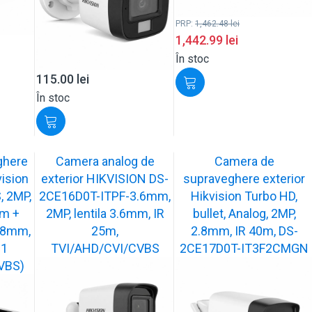
PRP:
1,462.48
lei
1,442.99
lei
În stoc
115.00
lei
În stoc
ghere
Camera analog de
Camera de
vision
exterior HIKVISION DS-
supraveghere exterior
 2MP,
2CE16D0T-ITPF-3.6mm,
Hikvision Turbo HD,
0m +
2MP, lentila 3.6mm, IR
bullet, Analog, 2MP,
.8mm,
25m,
2.8mm, IR 40m, DS-
 1
TVI/AHD/CVI/CVBS
2CE17D0T-IT3F2CMGN
VBS)