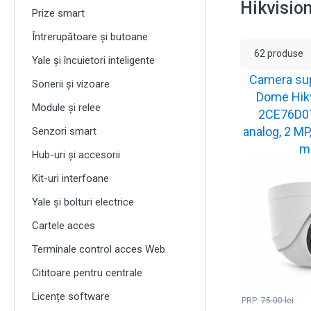
Hikvisio
Prize smart
Întrerupătoare și butoane
C
62 produse
Yale și încuietori inteligente
m
Camera su
Sonerii și vizoare
n
Dome Hikv
Module și relee
2CE76D0T
analog, 2 MP,
Senzori smart
m
Hub-uri și accesorii
Kit-uri interfoane
Yale și bolturi electrice
Cartele acces
Terminale control acces Web
Cititoare pentru centrale
Licențe software
PRP:
75.00
lei