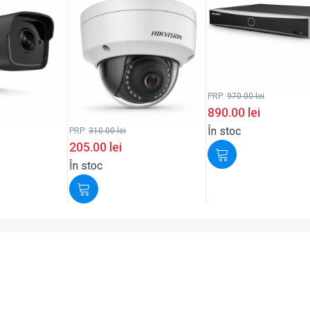
PRP:
970.00
lei
890.00
lei
În stoc
PRP:
310.00
lei
205.00
lei
În stoc