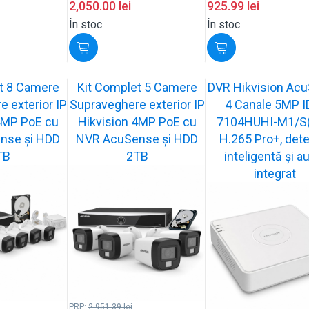
2,050.00
lei
925.99
lei
În stoc
În stoc
t 8 Camere
Kit Complet 5 Camere
DVR Hikvision Ac
 exterior IP
Supraveghere exterior IP
4 Canale 5MP I
4MP PoE cu
Hikvision 4MP PoE cu
7104HUHI-M1/S(
nse și HDD
NVR AcuSense și HDD
H.265 Pro+, dete
TB
2TB
inteligentă și a
integrat
PRP:
2,951.39
lei