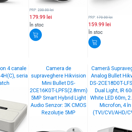
PRP:
230.00
lei
179.99
lei
PRP:
170.00
lei
159.99
lei
În stoc
În stoc
on 4 canale
Camera de
Cameră Suprave
H(C), seria
supraveghere Hikvision
Analog Bullet Hik
atch
Mini Bullet DS-
DS-2CE18D0T-LFS,
2CE16K0T-LPFS(2.8mm)
Dual Light, IR 6
5MP Smart Hybrid Light
White LED 60m, 2
Audio Senzor: 3K CMOS
Microfon, 4 în
Rezoluție 5MP
(TVI/CVI/AHD/C