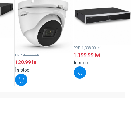
PRP:
1,338.00
lei
1,199.99
lei
PRP:
165.00
lei
120.99
lei
În stoc
În stoc