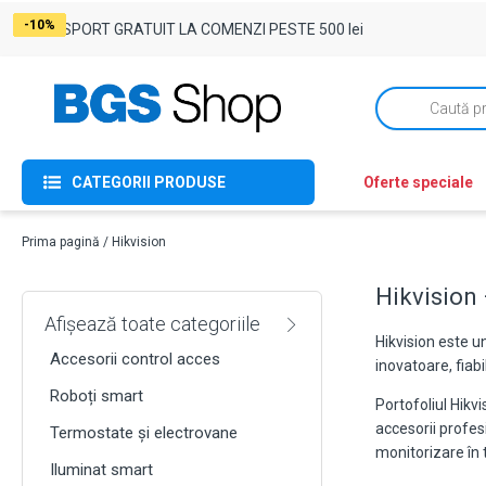
-16%
-8%
-2%
-4%
-1%
-1%
-8%
-12%
-35%
-34%
-22%
-6%
-1%
-4%
-34%
-8%
-27%
-10%
TRANSPORT GRATUIT LA COMENZI PESTE 500 lei
Products
search
CATEGORII PRODUSE
Oferte speciale
Prima pagină
/ Hikvision
Hikvision 
Afișează toate categoriile
Hikvision este u
Accesorii control acces
inovatoare, fiabi
Roboți smart
Portofoliul Hikv
accesorii profes
Termostate și electrovane
monitorizare în 
Iluminat smart