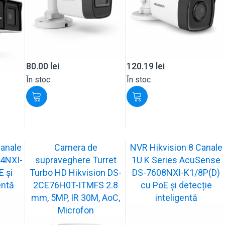
80.00
lei
120.19
lei
În stoc
În stoc
Canale
Camera de
NVR Hikvision 8 Canale
4NXI-
supraveghere Turret
1U K Series AcuSense
 și
Turbo HD Hikvision DS-
DS-7608NXI-K1/8P(D)
entă
2CE76H0T-ITMFS 2.8
cu PoE și detecție
mm, 5MP, IR 30M, AoC,
inteligentă
Microfon