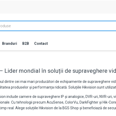
Branduri
B2B
Contact
– Lider mondial în soluții de supraveghere vid
nul dintre cei mai mari producători de echipamente de supraveghere vide
litatea produselor și performanța ridicată. Soluțiile Hikvision sunt utilizat
ision include camere de supraveghere IP și analogice, DVR-uri, NVR-uri, 
ionale. Cu tehnologii precum AcuSense, ColorVu, DarkFighter și Hik-Conne
timp real. Alege soluțiile Hikvision de la BGS Shop și beneficiază de secu