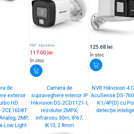
PRP:
122.13
lei
125.68
lei
117.00
lei
În stoc
În stoc
ra de
Camera de
NVR Hikvision 4 
re exterior
supraveghere interior IP
AcuSense DS-760
Turbo HD
Hikvision DS-2CD1121-I,
K1/4P(D) cu PoE
S-2CE16D8T-
rezolutie 2MPX,
detecție intelig
Analog, 2MP,
infrarosu 30m, IP67,
ra-Low Light
IK10, 2.8mm