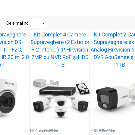
n
ele
ai
praveghere
Kit Complet 4 Camere
Kit Complet 2 C
oi
ision DS-
Supraveghere (2 Exterior
Supraveghere ext
-ITPF2C,
+ 2 Interior) IP Hikvision
Analog Hikvision 
 IR 20 m, 2.8
2MP cu NVR PoE și HDD
DVR AcuSense ș
m
1TB
1TB
PRP:
2,235.90
lei
PRP:
945.74
lei