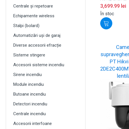
3,699.99
lei
Centrale și repetoare
În stoc
Echipamente wireless
Stalpi (bolard)
Automatizări uși de garaj
Diverse accesorii efracție
Came
supraveghere
Sisteme stingere
PT Hikvi
Accesorii sisteme incendiu
2DE2C400M
Sirene incendiu
lentil
Module incendiu
Butoane incendiu
Detectori incendiu
Centrale incendiu
Accesorii interfoane