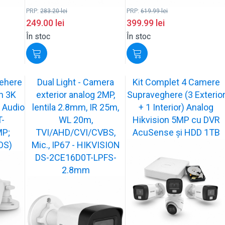
PRP:
283.20
lei
PRP:
619.99
lei
249.00
lei
399.99
lei
În stoc
În stoc
ehere
Dual Light - Camera
Kit Complet 4 Camere
on 3K
exterior analog 2MP,
Supraveghere (3 Exterio
 Audio
lentila 2.8mm, IR 25m,
+ 1 Interior) Analog
-
WL 20m,
Hikvision 5MP cu DVR
MP;
TVI/AHD/CVI/CVBS,
AcuSense și HDD 1TB
OS)
Mic., IP67 - HIKVISION
DS-2CE16D0T-LPFS-
2.8mm