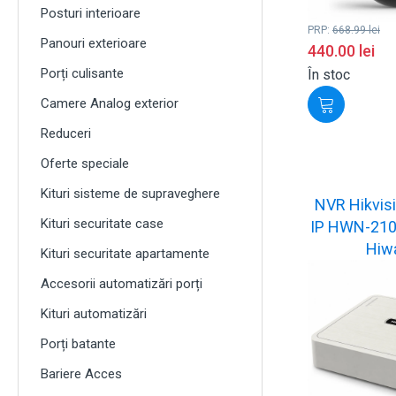
Posturi interioare
PRP:
668.99
lei
Panouri exterioare
440.00
lei
Porți culisante
În stoc
Camere Analog exterior
Reduceri
Oferte speciale
Kituri sisteme de supraveghere
NVR Hikvisi
Kituri securitate case
IP HWN-2104
Hiw
Kituri securitate apartamente
Accesorii automatizări porți
Kituri automatizări
Porți batante
Bariere Acces