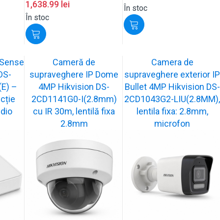
1,638.99
lei
În stoc
În stoc
uSense
Cameră de
Camera de
DS-
supraveghere IP Dome
supraveghere exterior IP
E) –
4MP Hikvision DS-
Bullet 4MP Hikvision DS-
cție
2CD1141G0-I(2.8mm)
2CD1043G2-LIU(2.8MM),
udio
cu IR 30m, lentilă fixa
lentila fixa: 2.8mm,
2.8mm
microfon