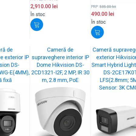
2,910.00
lei
PRP:
535.00
lei
490.00
lei
În stoc
În stoc
ră de
Cameră de
Cameră supraveg
 exterior IP
supraveghere interior IP
exterior Hikvisi
sion DS-
Dome Hikvision DS-
Smart Hybrid Light
WG-E(4MM),
2CD1321-I2F, 2 MP, IR 30
DS-2CE17K0T
ă fixă
m, 2.8 mm, PoE
LFS(2.8mm; 5
Sensor: 3K CM