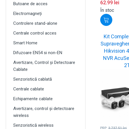
62.99
lei
Butoane de acces
În stoc
Electromagneți
Controlere stand-alone
Centrale control acces
Kit Comple
Smart Home
Supraveghere
Hikvision 
Difuzoare EN54 si non-EN
NVR AcuSe
Avertizare, Control și Detectoare
2
Cablate
Senzoristică cablată
Centrale cablate
Echipamente cablate
Avertizare, control și detectoare
wireless
Senzoristică wireless
PRP:
3,737.51
lei