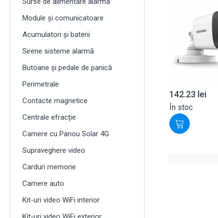
Surse de alimentare alarmă
Module și comunicatoare
Acumulatori și baterii
Sirene sisteme alarmă
Butoane și pedale de panică
Perimetrale
142.23
lei
Contacte magnetice
În stoc
Centrale efracție
Camere cu Panou Solar 4G
Supraveghere video
Carduri memorie
Camere auto
Kit-uri video WiFi interior
Kit-uri video WiFi exterior