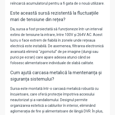
reîncarcă acumulatorul pentru a fi gata de o nouă utilizare.
Este această sursă rezistentă la fluctuațiile
mari de tensiune din rețea?
Da, sursa a fost proiectată să funcționeze într-un interval
extins de tensiune la intrare, între 100V și 264V AC. Acest
lucru o face extrem de fiabilă în zonele unde rețeaua
electrică este instabilă. De asemenea, filtrarea electronică
avansată elimină "zgomotul" de pe imagine (dungi sau
purici pe ecran) care apare adesea atunci când se
folosesc alimentatoare individuale de slabă calitate.
Cum ajută carcasa metalică la mentenanța și
siguranța sistemului?
Sursa este montată într-o carcasă metalică robustă cu
încuietoare, care oferă protecție împotriva accesului
neautorizat și a vandalismului. Designul permite
organizarea estetică a cablurilor în interior, eliminând
aglomerația de fire și alimentatoare de lângă DVR. În plus,