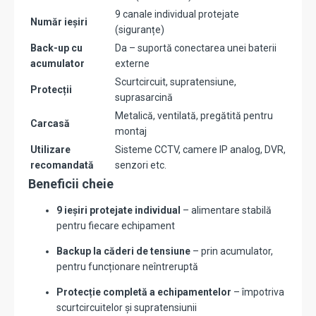
9 canale individual protejate
Număr ieșiri
(siguranțe)
Back-up cu
Da – suportă conectarea unei baterii
acumulator
externe
Scurtcircuit, supratensiune,
Protecții
suprasarcină
Metalică, ventilată, pregătită pentru
Carcasă
montaj
Utilizare
Sisteme CCTV, camere IP analog, DVR,
recomandată
senzori etc.
Beneficii cheie
9 ieșiri protejate individual
– alimentare stabilă
pentru fiecare echipament
Backup la căderi de tensiune
– prin acumulator,
pentru funcționare neîntreruptă
Protecție completă a echipamentelor
– împotriva
scurtcircuitelor și supratensiunii