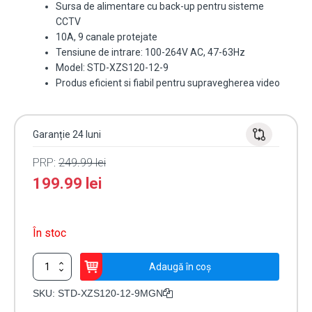
Sursa de alimentare cu back-up pentru sisteme
CCTV
10A, 9 canale protejate
Tensiune de intrare: 100-264V AC, 47-63Hz
Model: STD-XZS120-12-9
Produs eficient si fiabil pentru supravegherea video
Garanție 24 luni
PRP:
249.99
lei
199.99
lei
În stoc
Cantitate
Adaugă în coș
Sursa
de
SKU:
STD-XZS120-12-9MGN
alimentare