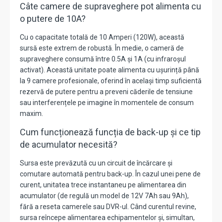
Câte camere de supraveghere pot alimenta cu
o putere de 10A?
Cu o capacitate totală de 10 Amperi (120W), această
sursă este extrem de robustă. În medie, o cameră de
supraveghere consumă între 0.5A și 1A (cu infraroșul
activat). Această unitate poate alimenta cu ușurință până
la 9 camere profesionale, oferind în același timp suficientă
rezervă de putere pentru a preveni căderile de tensiune
sau interferențele pe imagine în momentele de consum
maxim.
Cum funcționează funcția de back-up și ce tip
de acumulator necesită?
Sursa este prevăzută cu un circuit de încărcare și
comutare automată pentru back-up. În cazul unei pene de
curent, unitatea trece instantaneu pe alimentarea din
acumulator (de regulă un model de 12V 7Ah sau 9Ah),
fără a reseta camerele sau DVR-ul. Când curentul revine,
sursa reîncepe alimentarea echipamentelor și, simultan,