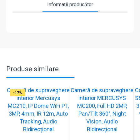
Informații producător
Produse similare
Cameră de supraveghere
Cameră de supraveghere
C
-19%
-21%
-13%
-15%
-13%
-16%
-17%
-17%
interior Mercusys
interior MERCUSYS
S
MC210, IP Dome WiFi PT,
MC200, Full HD 2MP,
3
3MP, 4mm, IR 12m, Auto
Pan/Tilt 360°, Night
Tracking, Audio
Vision, Audio
Bidirecțional
Bidirecțional