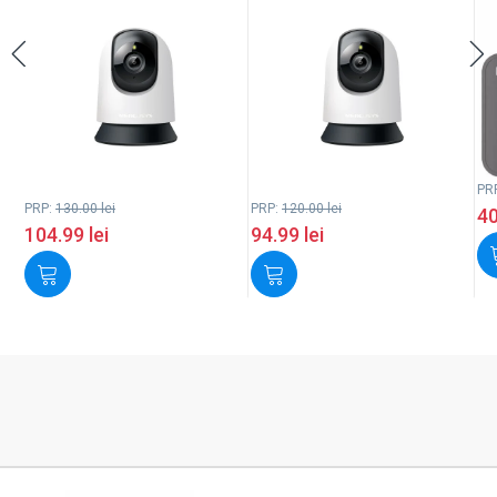
PR
PRP:
130.00
lei
PRP:
120.00
lei
4
104.99
lei
94.99
lei