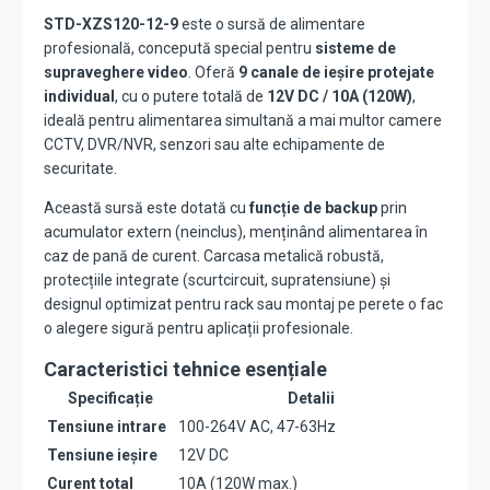
STD-XZS120-12-9
este o sursă de alimentare
profesională, concepută special pentru
sisteme de
supraveghere video
. Oferă
9 canale de ieșire protejate
individual
, cu o putere totală de
12V DC / 10A (120W)
,
ideală pentru alimentarea simultană a mai multor camere
CCTV, DVR/NVR, senzori sau alte echipamente de
securitate.
Această sursă este dotată cu
funcție de backup
prin
acumulator extern (neinclus), menținând alimentarea în
caz de pană de curent. Carcasa metalică robustă,
protecțiile integrate (scurtcircuit, supratensiune) și
designul optimizat pentru rack sau montaj pe perete o fac
o alegere sigură pentru aplicații profesionale.
Caracteristici tehnice esențiale
Specificație
Detalii
Tensiune intrare
100-264V AC, 47-63Hz
Tensiune ieșire
12V DC
Curent total
10A (120W max.)