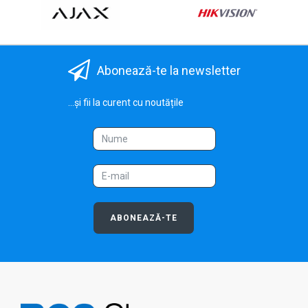
Abonează-te la newsletter
...și fii la curent cu noutățile
ABONEAZĂ-TE