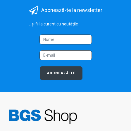
Abonează-te la newsletter
...și fii la curent cu noutățile
ABONEAZĂ-TE