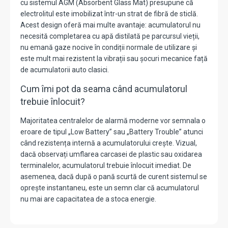
cu sistemul AGM (Absorbent Glass Mat) presupune că
electrolitul este imobilizat într-un strat de fibră de sticlă.
Acest design oferă mai multe avantaje: acumulatorul nu
necesită completarea cu apă distilată pe parcursul vieții,
nu emană gaze nocive în condiții normale de utilizare și
este mult mai rezistent la vibrații sau șocuri mecanice față
de acumulatorii auto clasici.
Cum îmi pot da seama când acumulatorul
trebuie înlocuit?
Majoritatea centralelor de alarmă moderne vor semnala o
eroare de tipul „Low Battery” sau „Battery Trouble” atunci
când rezistența internă a acumulatorului crește. Vizual,
dacă observați umflarea carcasei de plastic sau oxidarea
terminalelor, acumulatorul trebuie înlocuit imediat. De
asemenea, dacă după o pană scurtă de curent sistemul se
oprește instantaneu, este un semn clar că acumulatorul
nu mai are capacitatea de a stoca energie.