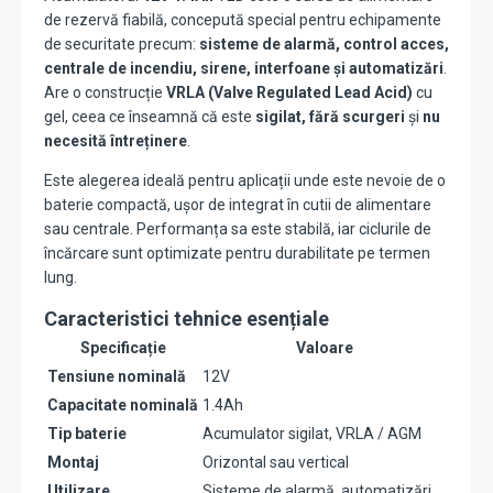
de rezervă fiabilă, concepută special pentru echipamente
de securitate precum:
sisteme de alarmă, control acces,
centrale de incendiu, sirene, interfoane și automatizări
.
Are o construcție
VRLA (Valve Regulated Lead Acid)
cu
gel, ceea ce înseamnă că este
sigilat, fără scurgeri
și
nu
necesită întreținere
.
Este alegerea ideală pentru aplicații unde este nevoie de o
baterie compactă, ușor de integrat în cutii de alimentare
sau centrale. Performanța sa este stabilă, iar ciclurile de
încărcare sunt optimizate pentru durabilitate pe termen
lung.
Caracteristici tehnice esențiale
Specificație
Valoare
Tensiune nominală
12V
Capacitate nominală
1.4Ah
Tip baterie
Acumulator sigilat, VRLA / AGM
Montaj
Orizontal sau vertical
Utilizare
Sisteme de alarmă, automatizări,