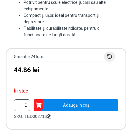
Potrivit pentru scule electrice, jucării sau alte
echipamente
Compact și ușor, ideal pentru transport și
depozitare
Fiabilitate și durabilitate ridicate, pentru o
funcționare de lungă durată
Garanție 24 luni
44.86
lei
În stoc
Cantitate
Adaugă în coș
Acumulator
TED
SKU:
TED002716
12V
1.4Ah