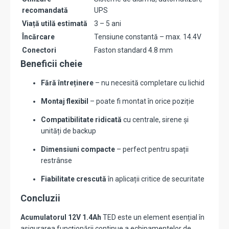
recomandată
UPS
Viață utilă estimată
3 – 5 ani
Încărcare
Tensiune constantă – max. 14.4V
Conectori
Faston standard 4.8 mm
Beneficii cheie
Fără întreținere
– nu necesită completare cu lichid
Montaj flexibil
– poate fi montat în orice poziție
Compatibilitate ridicată
cu centrale, sirene și
unități de backup
Dimensiuni compacte
– perfect pentru spații
restrânse
Fiabilitate crescută
în aplicații critice de securitate
Concluzii
Acumulatorul 12V 1.4Ah
TED este un element esențial în
asigurarea funcționării continue a echipamentelor de