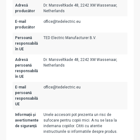
Adresă
Dr. Mansveltkade 48, 2242 XM Wassenaar,
producător
Netherlands
E-mail
office@tedelectric.eu
producător
Persoană
TED Electric Manufacturer B.V.
responsabilă
în UE
Adresă
Dr. Mansveltkade 48, 2242 XM Wassenaar,
persoană
Netherlands
responsabilă
în UE
E-mail
office@tedelectric.eu
persoană
responsabilă
UE
Informații și
Unele accesorii pot prezenta un risc de
avertismente
sufocare pentru copiii mici. A nu se lasa la
de siguranță
indemana copiilor. Cititi cu atentie
instructiunile si informatiile despre produs.