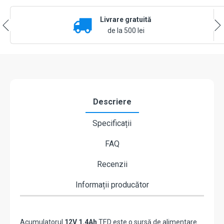
–
Baterie
Livrare gratuită
sigilată,
fără
de la 500 lei
întreținere,
pentru
sisteme
de
securitate
Descriere
Specificații
FAQ
Recenzii
Informații producător
Acumulatorul
12V 1.4Ah
TED este o sursă de alimentare