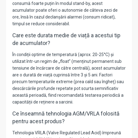
consumă foarte puțin în modul stand-by, acest
acumulator poate oferi o autonomie de câteva zeci de
ore, însă în cazul declanșării alarmei (consum ridicat),
timpul se reduce considerabil.
Care este durata medie de viață a acestui tip
de acumulator?
În condiții optime de temperatură (aprox. 20-25°C) și
utilizat într-un regim de „float” (menținut permanent sub
tensiune de încărcare de către centrală), acest acumulator
are o durată de viață cuprinsă între 3 și 5 ani. Factori
precum temperaturile extreme (prea cald sau îngheț) sau
descărcările profunde repetate pot scurta semnificativ
această perioadă, fiind recomandată testarea periodică a
capacității de reținere a sarcinii.
Ce înseamnă tehnologia AGM/VRLA folosită
pentru acest produs?
Tehnologia VRLA (Valve Regulated Lead Acid) împreună