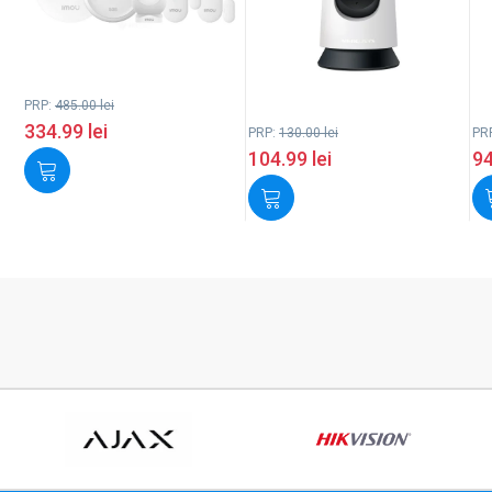
PRP:
485.00
lei
334.99
lei
PRP:
130.00
lei
PR
104.99
lei
9