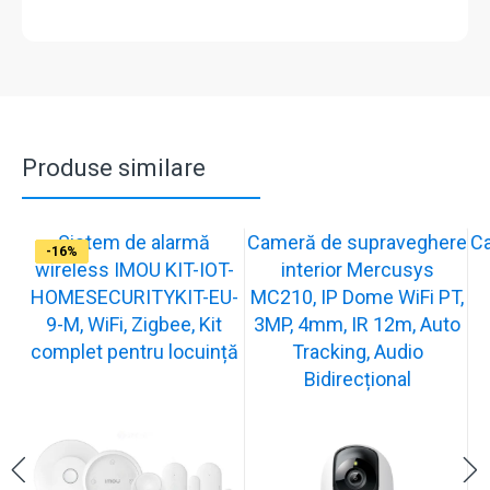
Produse similare
Sistem de alarmă
Cameră de supraveghere
C
-31%
-19%
-21%
-13%
-15%
-12%
-13%
-16%
wireless IMOU KIT-IOT-
interior Mercusys
HOMESECURITYKIT-EU-
MC210, IP Dome WiFi PT,
9-M, WiFi, Zigbee, Kit
3MP, 4mm, IR 12m, Auto
complet pentru locuință
Tracking, Audio
Bidirecțional