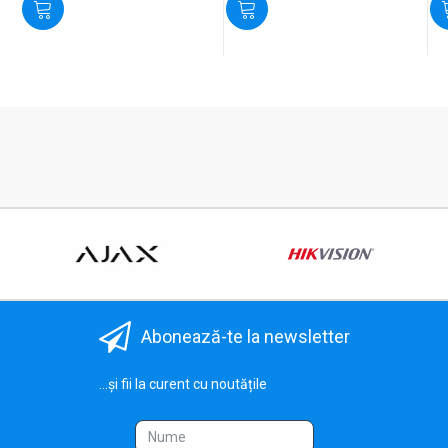
Abonează-te la newsletter
...și fii la curent cu noutățile