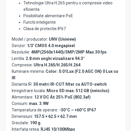
Tehnologie Ultra H.265 pentru o compresie video
eficienta
Posibilitate alimentare PoE
Functii inteligente
Clasa de protectie IP67
Model / producator:
UNV (Uniview)
Senzor:
1/3' CMOS 4.0 megapixel
Rezolutie:
4MP(2560x1440)/3MP/2MP Max.30 fps
Lentila:
2.8 mm unghi vizualizare 94.3°
Compresie:
Ultra H.265/H.265/H.264
Iluminare minima:
Color: 0.01Lux (F2.0 AGC ON) 0 Lux cu
IR
Distanta IR:
30 metri IR-CUT filter cu AUTO-switch
Inregistrare locala:
Micro SD max. 512 GB (neinclus)
Alimentare:
12 V DC Â± 25% PoE (802.3af)
Consum:
max. 3.9W
Temperatura de operare:
-30°C ~ +60°C IP67
Dimensiuni:
157.5 × 62.5 × 62.7 mm
Greutate:
190 g.
Interfata retea:
RJ45 10/100Mbps