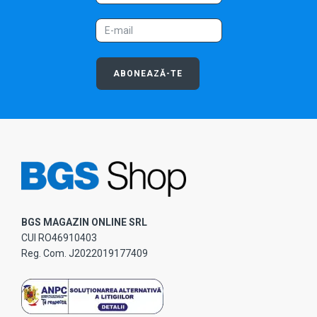
ABONEAZĂ-TE
BGS MAGAZIN ONLINE SRL
CUI RO46910403
Reg. Com. J2022019177409