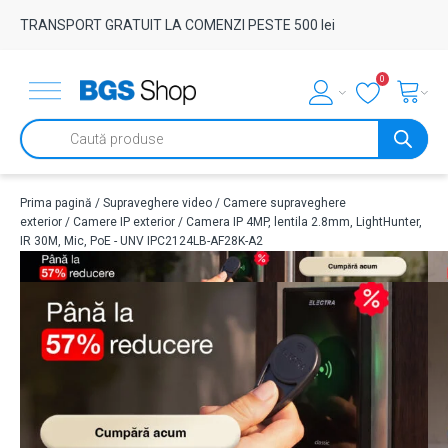
TRANSPORT GRATUIT LA COMENZI PESTE 500 lei
0
Products
search
Prima pagină
/
Supraveghere video
/
Camere supraveghere
exterior
/
Camere IP exterior
/ Camera IP 4MP, lentila 2.8mm, LightHunter,
IR 30M, Mic, PoE - UNV IPC2124LB-AF28K-A2