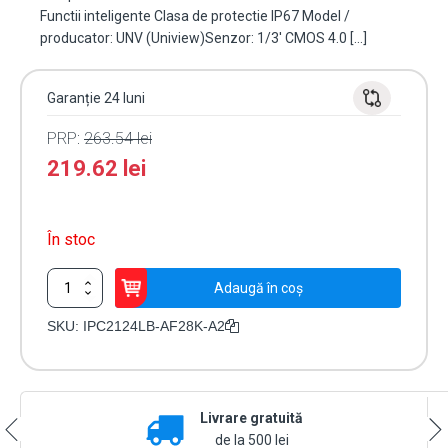
Functii inteligente Clasa de protectie IP67 Model /
producator: UNV (Uniview)Senzor: 1/3' CMOS 4.0 […]
Garanție 24 luni
PRP:
263.54
lei
219.62
lei
În stoc
Cantitate
Adaugă în coș
Camera
IP
SKU:
IPC2124LB-AF28K-A2
4MP,
lentila
2.8mm,
LightHunter,
Livrare gratuită
IR
30M,
de la 500 lei