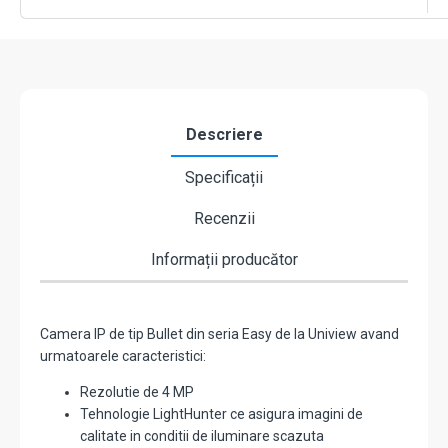
Mic,
PoE
-
UNV
IPC2124LB-
AF28K-
A2
Descriere
Specificații
Recenzii
Informații producător
Camera IP de tip Bullet din seria Easy de la Uniview avand
urmatoarele caracteristici:
Rezolutie de 4 MP
Tehnologie LightHunter ce asigura imagini de
calitate in conditii de iluminare scazuta