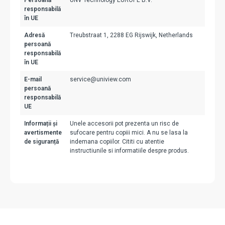
Persoană
UNV Technology EUROPE B.V.
responsabilă
în UE
Adresă
Treubstraat 1, 2288 EG Rijswijk, Netherlands
persoană
responsabilă
în UE
E-mail
service@uniview.com
persoană
responsabilă
UE
Informații și
Unele accesorii pot prezenta un risc de
avertismente
sufocare pentru copiii mici. A nu se lasa la
de siguranță
indemana copiilor. Cititi cu atentie
instructiunile si informatiile despre produs.