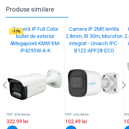
Produse similare
Cameră IP Full Color
Camera IP 2MP, lentila
-13%
-17%
-17%
-17%
-17%
-17%
-17%
-17%
-17%
-17%
bullet de exterior
2.8mm, IR 30m, Microfon
2
4Megapixeli KMW KM-
integrat - Uniarch IPC-
IP429SW-A-K
B122-APF28-ECO
PRP:
370.00
lei
PRP:
122.98
lei
PR
322.99
lei
102.49
lei
1