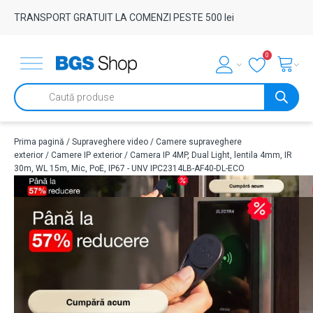
TRANSPORT GRATUIT LA COMENZI PESTE 500 lei
0
Products
search
Prima pagină
/
Supraveghere video
/
Camere supraveghere
exterior
/
Camere IP exterior
/ Camera IP 4MP, Dual Light, lentila 4mm, IR
30m, WL 15m, Mic, PoE, IP67 - UNV IPC2314LB-AF40-DL-ECO