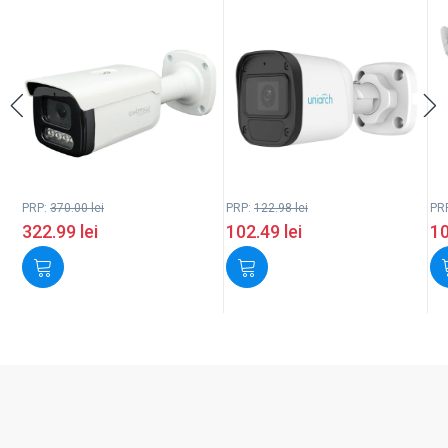
PRP:
370.00
lei
PRP:
122.98
lei
PR
322.99
lei
102.49
lei
1