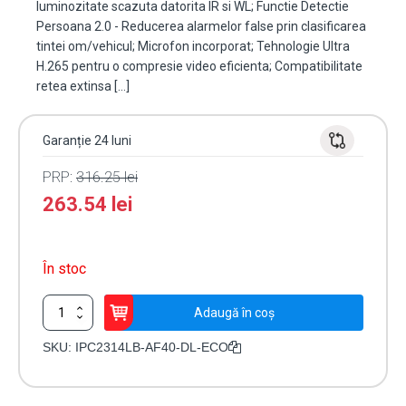
luminozitate scazuta datorita IR si WL; Functie Detectie
Persoana 2.0 - Reducerea alarmelor false prin clasificarea
tintei om/vehicul; Microfon incorporat; Tehnologie Ultra
H.265 pentru o compresie video eficienta; Compatibilitate
retea extinsa […]
Garanție 24 luni
PRP:
316.25
lei
263.54
lei
În stoc
Cantitate
Adaugă în coș
Camera
IP
SKU:
IPC2314LB-AF40-DL-ECO
4MP,
Dual
Light,