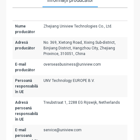
Informații producător
Nume
Zhejiang Uniview Technologies Co., Ltd.
producător
Adresă
No. 369, Xietong Road, Xixing Sub-district,
producător
Binjiang District, Hangzhou City, Zhejiang
Province, 310051, China
E-mail
overseasbusiness@uniview.com
producător
Persoană
UNV Technology EUROPE B.V.
responsabilă
în UE
Adresă
Treubstraat 1, 2288 EG Rijswijk, Netherlands
persoană
responsabilă
în UE
E-mail
service@uniview.com
persoană