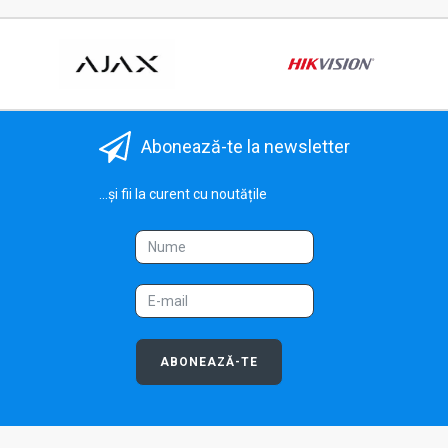
Abonează-te la newsletter
...și fii la curent cu noutățile
ABONEAZĂ-TE