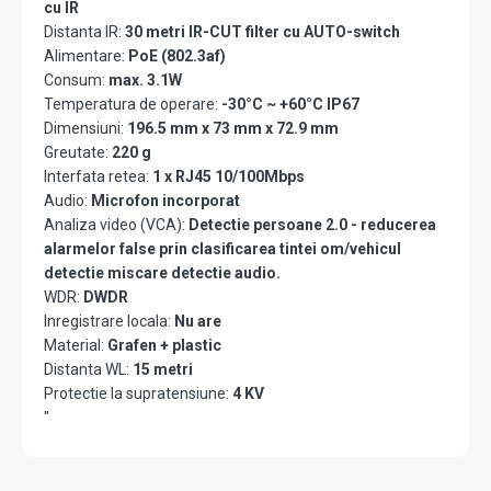
cu IR
Distanta IR:
30 metri IR-CUT filter cu AUTO-switch
Alimentare:
PoE (802.3af)
Consum:
max. 3.1W
Temperatura de operare:
-30°C ~ +60°C IP67
Dimensiuni:
196.5 mm x 73 mm x 72.9 mm
Greutate:
220 g
Interfata retea:
1 x RJ45 10/100Mbps
Audio:
Microfon incorporat
Analiza video (VCA):
Detectie persoane 2.0 - reducerea
alarmelor false prin clasificarea tintei om/vehicul
detectie miscare detectie audio.
WDR:
DWDR
Inregistrare locala:
Nu are
Material:
Grafen + plastic
Distanta WL:
15 metri
Protectie la supratensiune:
4 KV
"