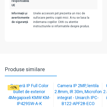
responsabilă
UE
Informații și
Unele accesorii pot prezenta un risc de
avertismente
sufocare pentru copiii mici. A nu se lasa la
de siguranță
indemana copiilor. Cititi cu atentie
instructiunile si informatiile despre produs.
Produse similare
Cameră IP Full Color
Camera IP 2MP, lentila
-13%
-17%
-17%
-17%
-17%
-17%
-17%
-17%
-17%
-17%
bullet de exterior
2.8mm, IR 30m, Microfon
2
4Megapixeli KMW KM-
integrat - Uniarch IPC-
IP429SW-A-K
B122-APF28-ECO