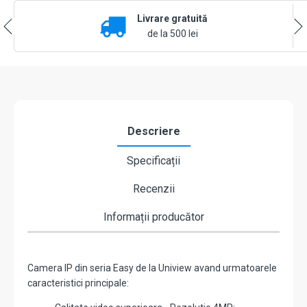
lentila
Livrare gratuită
4mm,
IR
de la 500 lei
30m,
WL
15m,
Mic,
PoE,
IP67
-
Descriere
UNV
IPC2314LB-
Specificații
AF40-
DL-
Recenzii
ECO
Informații producător
Camera IP din seria Easy de la Uniview avand urmatoarele
caracteristici principale: