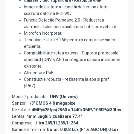
Calitate video superioara - Rezolutie 4MP;
Imagini de calitate in conditii de luminozitate
scazuta datorita IR si WL;
Functie Detectie Persoana 2.0 - Reducerea
alarmelor false prin clasificarea tintei om/vehicul;
Microfon incorporat;
Tehnologie Ultra H.265 pentru o compresie video
eficienta;
Compatibilitate retea extinsa - Suporta protocoale
standard (ONVIF, API) si integrare usoara in sisteme
existente;
Alimentare PoE;
Constructie robusta - rezistenta la apa si praf
(IP67).
Model / producator:
UNV (Uniview)
Senzor:
1/3' CMOS 4.0 megapixel
Rezolutie:
4MP@25fps(2560 × 1440) 3MP/1080P@30fps
Lentila:
4mm unghi vizualizare 77.4°
Compresie:
Ultra 265/H.265/H.264
Iluminare minima:
Color: 0.003 Lux (F1.6 AGC ON) 0 Lux