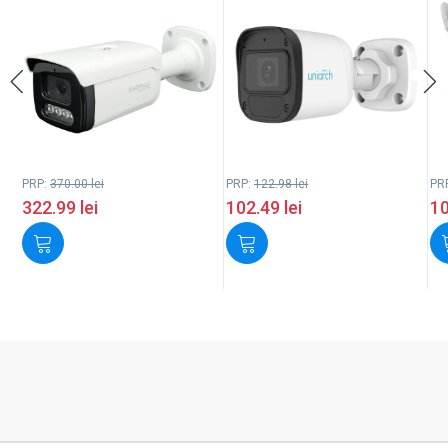
PRP:
370.00
lei
PRP:
122.98
lei
PR
322.99
lei
102.49
lei
1