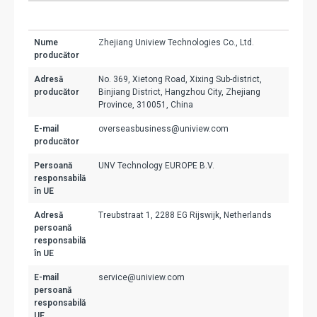
Nume
Zhejiang Uniview Technologies Co., Ltd.
producător
Adresă
No. 369, Xietong Road, Xixing Sub-district,
producător
Binjiang District, Hangzhou City, Zhejiang
Province, 310051, China
E-mail
overseasbusiness@uniview.com
producător
Persoană
UNV Technology EUROPE B.V.
responsabilă
în UE
Adresă
Treubstraat 1, 2288 EG Rijswijk, Netherlands
persoană
responsabilă
în UE
E-mail
service@uniview.com
persoană
responsabilă
UE