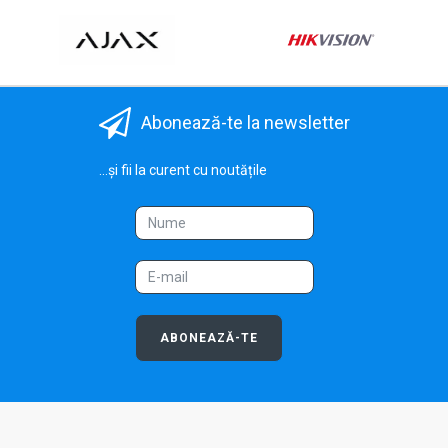
Abonează-te la newsletter
...și fii la curent cu noutățile
ABONEAZĂ-TE