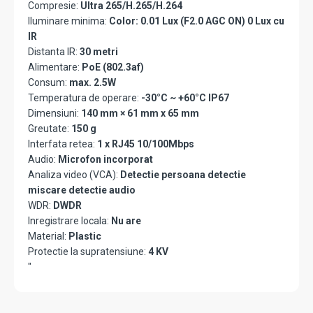
Compresie:
Ultra 265/H.265/H.264
Iluminare minima:
Color: 0.01 Lux (F2.0 AGC ON) 0 Lux cu
IR
Distanta IR:
30 metri
Alimentare:
PoE (802.3af)
Consum:
max. 2.5W
Temperatura de operare:
-30°C ~ +60°C IP67
Dimensiuni:
140 mm × 61 mm x 65 mm
Greutate:
150 g
Interfata retea:
1 x RJ45 10/100Mbps
Audio:
Microfon incorporat
Analiza video (VCA):
Detectie persoana detectie
miscare detectie audio
WDR:
DWDR
Inregistrare locala:
Nu are
Material:
Plastic
Protectie la supratensiune:
4 KV
"