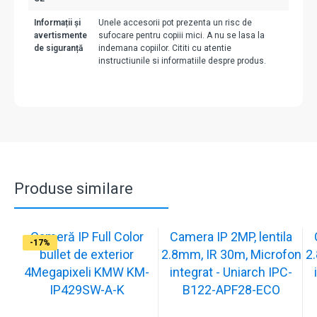
Informații și
Unele accesorii pot prezenta un risc de
avertismente
sufocare pentru copiii mici. A nu se lasa la
de siguranță
indemana copiilor. Cititi cu atentie
instructiunile si informatiile despre produs.
Produse similare
Cameră IP Full Color
Camera IP 2MP, lentila
-13%
-17%
-17%
-17%
-17%
-17%
-17%
-17%
-17%
-17%
bullet de exterior
2.8mm, IR 30m, Microfon
2
4Megapixeli KMW KM-
integrat - Uniarch IPC-
IP429SW-A-K
B122-APF28-ECO