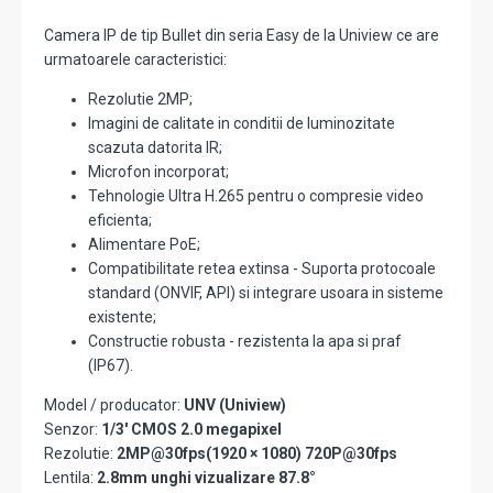
Camera IP de tip Bullet din seria Easy de la Uniview ce are
urmatoarele caracteristici:
Rezolutie 2MP;
Imagini de calitate in conditii de luminozitate
scazuta datorita IR;
Microfon incorporat;
Tehnologie Ultra H.265 pentru o compresie video
eficienta;
Alimentare PoE;
Compatibilitate retea extinsa - Suporta protocoale
standard (ONVIF, API) si integrare usoara in sisteme
existente;
Constructie robusta - rezistenta la apa si praf
(IP67).
Model / producator:
UNV (Uniview)
Senzor:
1/3' CMOS 2.0 megapixel
Rezolutie:
2MP@30fps(1920 × 1080) 720P@30fps
Lentila:
2.8mm unghi vizualizare 87.8°