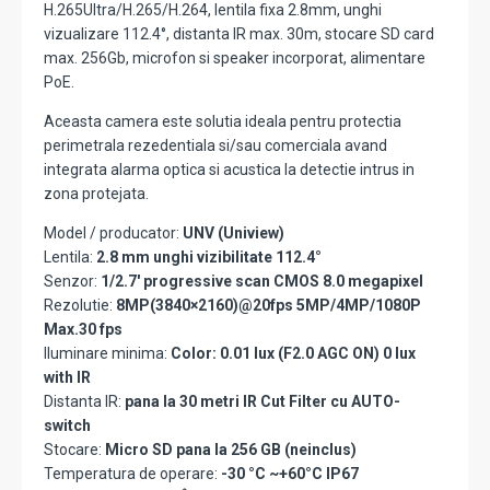
H.265Ultra/H.265/H.264, lentila fixa 2.8mm, unghi
vizualizare 112.4°, distanta IR max. 30m, stocare SD card
max. 256Gb, microfon si speaker incorporat, alimentare
PoE.
Aceasta camera este solutia ideala pentru protectia
perimetrala rezedentiala si/sau comerciala avand
integrata alarma optica si acustica la detectie intrus in
zona protejata.
Model / producator:
UNV (Uniview)
Lentila:
2.8 mm unghi vizibilitate 112.4°
Senzor:
1/2.7' progressive scan CMOS 8.0 megapixel
Rezolutie:
8MP(3840×2160)@20fps 5MP/4MP/1080P
Max.30 fps
Iluminare minima:
Color: 0.01 lux (F2.0 AGC ON) 0 lux
with IR
Distanta IR:
pana la 30 metri IR Cut Filter cu AUTO-
switch
Stocare:
Micro SD pana la 256 GB (neinclus)
Temperatura de operare:
-30 °C ~+60°C IP67