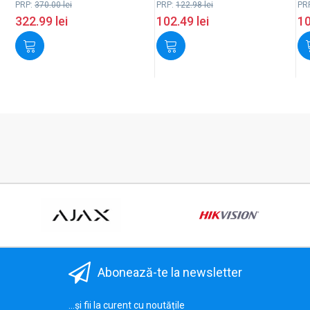
PRP:
370.00
lei
PRP:
122.98
lei
PR
322.99
lei
102.49
lei
1
Abonează-te la newsletter
...și fii la curent cu noutățile