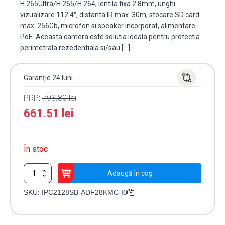
H.265Ultra/H.265/H.264, lentila fixa 2.8mm, unghi
vizualizare 112.4°, distanta IR max. 30m, stocare SD card
max. 256Gb, microfon si speaker incorporat, alimentare
PoE. Aceasta camera este solutia ideala pentru protectia
perimetrala rezedentiala si/sau […]
Garanție 24 luni
PRP:
793.80
lei
661.51
lei
În stoc
Cantitate
Adaugă în coș
Camera
IP
SKU:
IPC2128SB-ADF28KMC-I0
4K,
protectie
perimetrala,