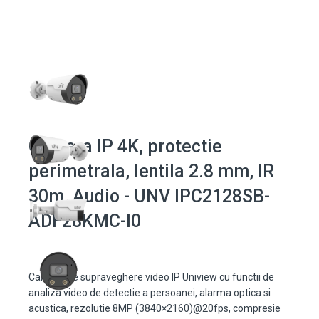
Camera IP 4K, protectie
perimetrala, lentila 2.8 mm, IR
30m, Audio - UNV IPC2128SB-
ADF28KMC-I0
Camera de supraveghere video IP Uniview cu functii de
analiza video de detectie a persoanei, alarma optica si
acustica, rezolutie 8MP (3840×2160)@20fps, compresie