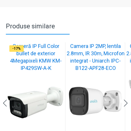
Produse similare
Cameră IP Full Color
Camera IP 2MP, lentila
-13%
-17%
-17%
-17%
-17%
-17%
-17%
-17%
-17%
-17%
bullet de exterior
2.8mm, IR 30m, Microfon
2
4Megapixeli KMW KM-
integrat - Uniarch IPC-
IP429SW-A-K
B122-APF28-ECO