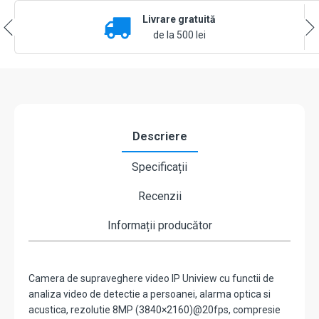
lentila
Livrare gratuită
2.8
mm,
de la 500 lei
IR
30m,
Audio
-
UNV
IPC2128SB-
ADF28KMC-
Descriere
I0
Specificații
Recenzii
Informații producător
Camera de supraveghere video IP Uniview cu functii de
analiza video de detectie a persoanei, alarma optica si
acustica, rezolutie 8MP (3840×2160)@20fps, compresie