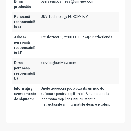
E-mail
overseasbusiness@uniview.com
producător
Persoană
UNV Technology EUROPE B.V.
responsabilă
în UE
Adresă
Treubstraat 1, 2288 EG Rijswijk, Netherlands
persoană
responsabilă
în UE
E-mail
service@uniview.com
persoană
responsabilă
UE
Informații și
Unele accesorii pot prezenta un risc de
avertismente
sufocare pentru copiii mici. A nu se lasa la
de siguranță
indemana copiilor. Cititi cu atentie
instructiunile si informatiile despre produs.