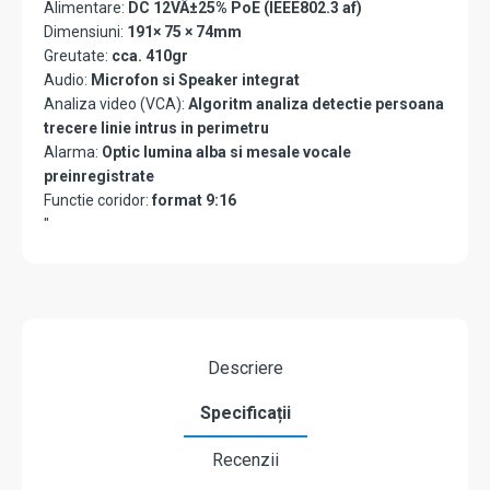
Alimentare:
DC 12VÂ±25% PoE (IEEE802.3 af)
Dimensiuni:
191× 75 × 74mm
Greutate:
cca. 410gr
Audio:
Microfon si Speaker integrat
Analiza video (VCA):
Algoritm analiza detectie persoana
trecere linie intrus in perimetru
Alarma:
Optic lumina alba si mesale vocale
preinregistrate
Functie coridor:
format 9:16
"
Descriere
Specificații
Recenzii