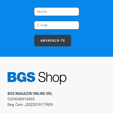
ABONEAZĂ-TE
BGS MAGAZIN ONLINE SRL
CUI RO46910403
Reg. Com. J2022019177409