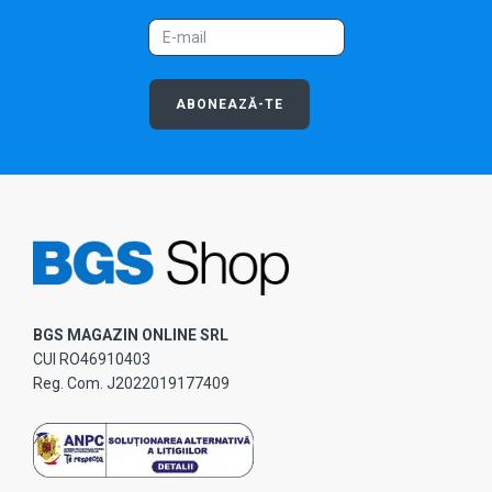
ABONEAZĂ-TE
BGS MAGAZIN ONLINE SRL
CUI RO46910403
Reg. Com. J2022019177409