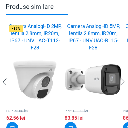
Produse similare
Camera AnalogHD 2MP,
Camera AnalogHD 5MP,
C
-17%
-17%
-17%
-17%
-17%
-17%
-17%
-17%
-17%
-17%
lentila 2.8mm, IR20m,
lentila 2.8mm, IR20m,
IP67 - UNV UAC-T112-
IP67 - UNV UAC-B115-
F28
F28
PRP:
75.06
lei
PRP:
100.63
lei
PR
62.56
lei
83.85
lei
8