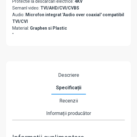
Protectie la descarcari electrice:
4KV
Semanl video:
TVI/AHD/CVI/CVBS
Audio:
Microfon integrat 'Audio over coaxial' compatibil
TVI/CVI
Material:
Graphen si Plastic
"
Descriere
Specificații
Recenzii
Informații producător