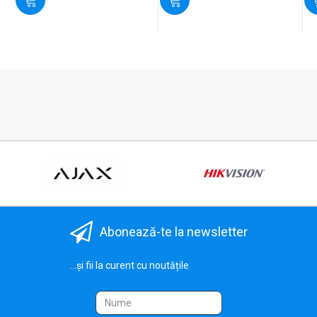
Abonează-te la newsletter
...și fii la curent cu noutățile