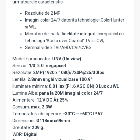
urmatoarele caracteristici:
Rezolutie de 2 MP;
Imagini color 24/7 datorita tehnologiei ColorHunter
si WL;
Microfon de inalta fidelitate integrat, compatibil cu
tehnologa 'Audio over Coaxial' TVI si CVI;
Semnal video TVI/AHD/CVI/CVBS.
Model / producator:
UNV (Uniview)
Senzor:
1/3' 2.0 megapixel
Rezolutie:
2MP(1920 x 1080)/720P@25/30fps
Lentila:
2.8mm unghi vizualizare 100.9°
Iluminare minima:
0.01 lux (F1.6 AGC ON) 0 Lux cu WL
Lumina Alba:
pana la 20M imagini color 24/7
Alimentare:
12 V DC Â± 25%
Consum:
max. 2.3W
Temperatura de operare:
-30°C ~ +60°C IP67
Dimensiuni:
Ø118mmx96mm
Greutate:
209 g.
WDR:
Digital