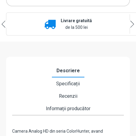
AnalogHD
2MP,
lentila
Livrare gratuită
2.8mm,
WL
de la 500 lei
20m,
TVI/AHD/CVI/CVBS,
Mic.,
IP67
-
UNV
UAC-
Descriere
T112-
AF28-
Specificații
W
Recenzii
Informații producător
Camera Analog HD din seria ColorHunter, avand