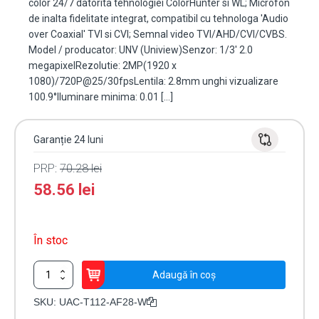
color 24/7 datorita tehnologiei ColorHunter si WL; Microfon
de inalta fidelitate integrat, compatibil cu tehnologa 'Audio
over Coaxial' TVI si CVI; Semnal video TVI/AHD/CVI/CVBS.
Model / producator: UNV (Uniview)Senzor: 1/3' 2.0
megapixelRezolutie: 2MP(1920 x
1080)/720P@25/30fpsLentila: 2.8mm unghi vizualizare
100.9°Iluminare minima: 0.01 […]
Garanție 24 luni
PRP:
70.28
lei
58.56
lei
În stoc
Cantitate
Adaugă în coș
ColorHunter
-
SKU:
UAC-T112-AF28-W
Camera