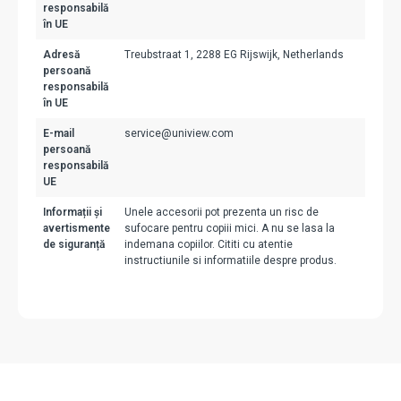
responsabilă
în UE
Adresă
Treubstraat 1, 2288 EG Rijswijk, Netherlands
persoană
responsabilă
în UE
E-mail
service@uniview.com
persoană
responsabilă
UE
Informații și
Unele accesorii pot prezenta un risc de
avertismente
sufocare pentru copiii mici. A nu se lasa la
de siguranță
indemana copiilor. Cititi cu atentie
instructiunile si informatiile despre produs.