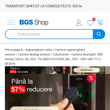
TRANSPORT GRATUIT LA COMENZI PESTE 500 lei
0
Products
search
Prima pagină
/
Supraveghere video
/
Camere supraveghere
exterior
/
Camere Analog exterior
/ ColorHunter - Camera AnalogHD 2MP,
lentila 2.8mm, WL 20m, TVI/AHD/CVI/CVBS, Mic., IP67 - UNV UAC-T112-
AF28-W