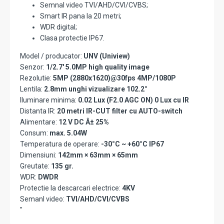
Semnal video TVI/AHD/CVI/CVBS;
Smart IR pana la 20 metri;
WDR digital;
Clasa protectie IP67.
Model / producator:
UNV (Uniview)
Senzor:
1/2.7' 5.0MP high quality image
Rezolutie:
5MP (2880x1620)@30fps 4MP/1080P
Lentila:
2.8mm unghi vizualizare 102.2°
Iluminare minima:
0.02 Lux (F2.0 AGC ON) 0 Lux cu IR
Distanta IR:
20 metri IR-CUT filter cu AUTO-switch
Alimentare:
12 V DC Â± 25%
Consum:
max. 5.04W
Temperatura de operare:
-30°C ~ +60°C IP67
Dimensiuni:
142mm × 63mm × 65mm
Greutate:
135 gr.
WDR:
DWDR
Protectie la descarcari electrice:
4KV
Semanl video:
TVI/AHD/CVI/CVBS
"