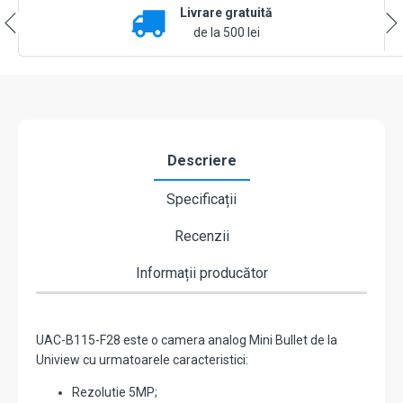
Livrare gratuită
IP67
-
de la 500 lei
UNV
UAC-
B115-
F28
Descriere
Specificații
Recenzii
Informații producător
UAC-B115-F28 este o camera analog Mini Bullet de la
Uniview cu urmatoarele caracteristici:
Rezolutie 5MP;