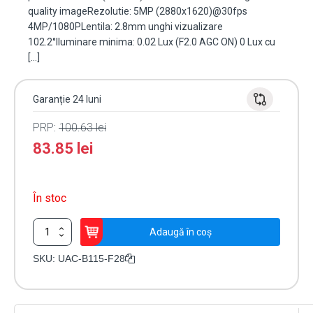
quality imageRezolutie: 5MP (2880x1620)@30fps
4MP/1080PLentila: 2.8mm unghi vizualizare
102.2°Iluminare minima: 0.02 Lux (F2.0 AGC ON) 0 Lux cu
[…]
Garanție 24 luni
PRP:
100.63
lei
83.85
lei
În stoc
Cantitate
Adaugă în coș
Camera
AnalogHD
SKU:
UAC-B115-F28
5MP,
lentila
2.8mm,
IR20m,