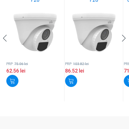
PRP:
75.06
lei
PRP:
103.82
lei
PR
62.56
lei
86.52
lei
7