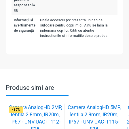
persoană
responsabilă
UE
Informații și
Unele accesorii pot prezenta un risc de
avertismente
sufocare pentru copiii mici. A nu se lasa la
de siguranță
indemana copiilor. Cititi cu atentie
instructiunile si informatiile despre produs.
Produse similare
Camera AnalogHD 2MP,
Camera AnalogHD 5MP,
-17%
-17%
-17%
-17%
-17%
-17%
-17%
-17%
-17%
-17%
lentila 2.8mm, IR20m,
lentila 2.8mm, IR20m,
IP67 - UNV UAC-T112-
IP67 - UNV UAC-T115-
F28
F28