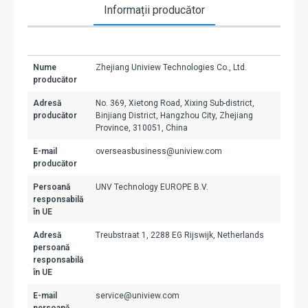
Informații producător
Nume
Zhejiang Uniview Technologies Co., Ltd.
producător
Adresă
No. 369, Xietong Road, Xixing Sub-district,
producător
Binjiang District, Hangzhou City, Zhejiang
Province, 310051, China
E-mail
overseasbusiness@uniview.com
producător
Persoană
UNV Technology EUROPE B.V.
responsabilă
în UE
Adresă
Treubstraat 1, 2288 EG Rijswijk, Netherlands
persoană
responsabilă
în UE
E-mail
service@uniview.com