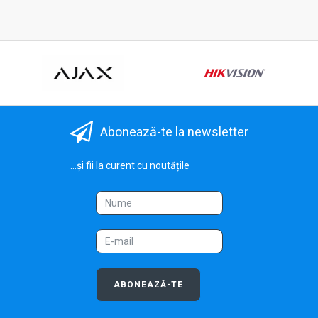
Abonează-te la newsletter
...și fii la curent cu noutățile
ABONEAZĂ-TE