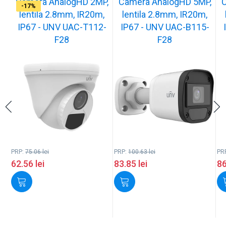
Camera AnalogHD 2MP,
Camera AnalogHD 5MP,
C
-17%
-17%
-17%
-17%
-17%
-17%
-17%
-17%
-17%
-17%
lentila 2.8mm, IR20m,
lentila 2.8mm, IR20m,
IP67 - UNV UAC-T112-
IP67 - UNV UAC-B115-
F28
F28
PRP:
75.06
lei
PRP:
100.63
lei
PR
62.56
lei
83.85
lei
8