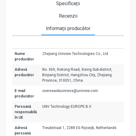
Specificații
Recenzii
Informații producător
Nume
Zhejiang Uniview Technologies Co., Ltd.
producător
Adresă
No. 369, Xietong Road, Xixing Sub-district,
producător
Binjiang District, Hangzhou City, Zhejiang
Province, 310051, China
E-mail
overseasbusiness@uniview.com
producător
Persoană
UNV Technology EUROPE B.V.
responsabilă
în UE
Adresă
Treubstraat 1, 2288 EG Rijswijk, Netherlands
persoană