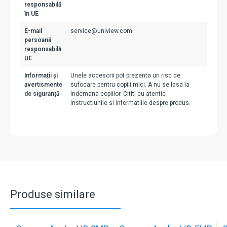
responsabilă
în UE
E-mail
service@uniview.com
persoană
responsabilă
UE
Informații și
Unele accesorii pot prezenta un risc de
avertismente
sufocare pentru copiii mici. A nu se lasa la
de siguranță
indemana copiilor. Cititi cu atentie
instructiunile si informatiile despre produs.
Produse similare