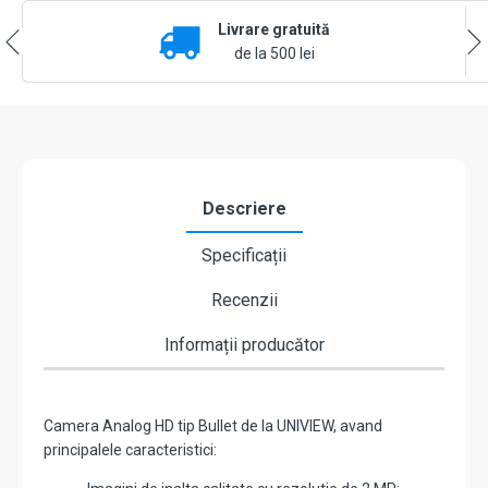
IR20m,
Livrare gratuită
Audio
over
de la 500 lei
coaxial,
IP67
-
UNV
UAC-
B112-
AF28
Descriere
Specificații
Recenzii
Informații producător
Camera Analog HD tip Bullet de la UNIVIEW, avand
principalele caracteristici: