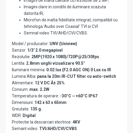
Imagini de inalta calitate cu rezolutie de 2 MP;
Imagini clare in conditii de iluminare scazuta
datorita IR;
Microfon de inalta fidelitate integrat, compatibil cu
tehnologa 'Audio over Coaxial' TVI si CVI
Semnal video TVI/AHD/CVI/CVBS.
Model / producator:
UNV (Uniview)
Senzor:
1/3' 2.0 megapixel
Rezolutie:
2MP(1920 x 1080)/720P@25/30fps
Lentila:
2.8mm unghi vizualizare 90.5°
Iluminare minima:
0.02 lux (F2.0 AGC ON) 0 Lux cu IR
Lumina Alba:
pana la 20m IR-CUT filter cu auto-switch
Alimentare:
12 V DC Â± 25%
Consum:
max. 2.2W
Temperatura de operare:
-30°C ~ +60°C IP67
Dimensiuni:
142 x 63 x 65mm
Greutate:
135 g.
WDR:
Digital
Protectie la descarcari electrice:
4KV
Semanl video:
TVI/AHD/CVI/CVBS