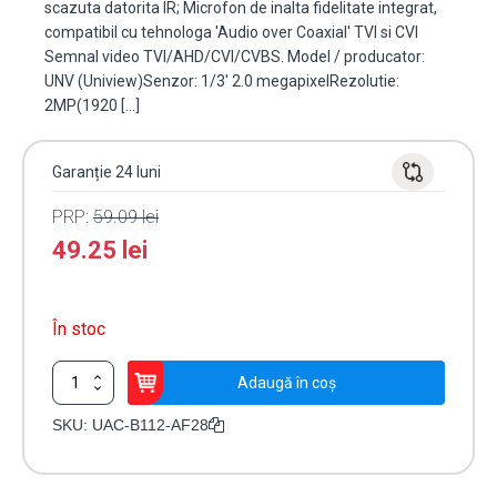
scazuta datorita IR; Microfon de inalta fidelitate integrat,
compatibil cu tehnologa 'Audio over Coaxial' TVI si CVI
Semnal video TVI/AHD/CVI/CVBS. Model / producator:
UNV (Uniview)Senzor: 1/3' 2.0 megapixelRezolutie:
2MP(1920 […]
Garanție 24 luni
PRP:
59.09
lei
49.25
lei
În stoc
Cantitate
Adaugă în coș
Camera
AnalogHD
SKU:
UAC-B112-AF28
2MP,
lentila
2.8mm,