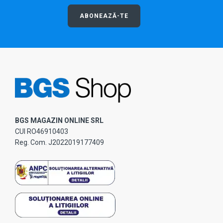
ABONEAZĂ-TE
BGS MAGAZIN ONLINE SRL
CUI RO46910403
Reg. Com. J2022019177409