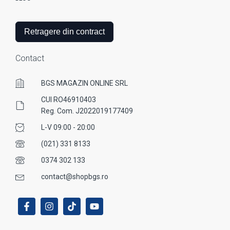
Retragere din contract
Contact
BGS MAGAZIN ONLINE SRL
CUI RO46910403
Reg. Com. J2022019177409
L-V 09:00 - 20:00
(021) 331 8133
0374 302 133
contact@shopbgs.ro