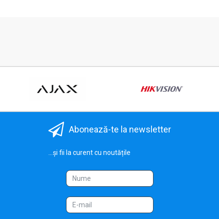
Abonează-te la newsletter
...și fii la curent cu noutățile