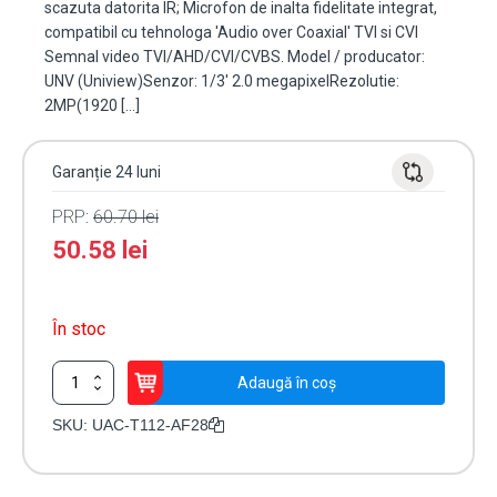
scazuta datorita IR; Microfon de inalta fidelitate integrat,
compatibil cu tehnologa 'Audio over Coaxial' TVI si CVI
Semnal video TVI/AHD/CVI/CVBS. Model / producator:
UNV (Uniview)Senzor: 1/3' 2.0 megapixelRezolutie:
2MP(1920 […]
Garanție 24 luni
PRP:
60.70
lei
50.58
lei
În stoc
Cantitate
Adaugă în coș
Camera
AnalogHD
SKU:
UAC-T112-AF28
2MP,
lentila
2.8mm,