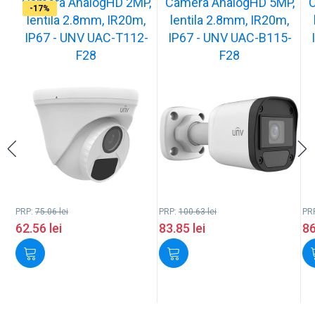
Camera AnalogHD 2MP,
Camera AnalogHD 5MP,
C
-17%
-17%
-17%
-17%
-17%
-17%
-17%
-17%
-17%
-17%
lentila 2.8mm, IR20m,
lentila 2.8mm, IR20m,
IP67 - UNV UAC-T112-
IP67 - UNV UAC-B115-
F28
F28
PRP:
75.06
lei
PRP:
100.63
lei
PR
62.56
lei
83.85
lei
8