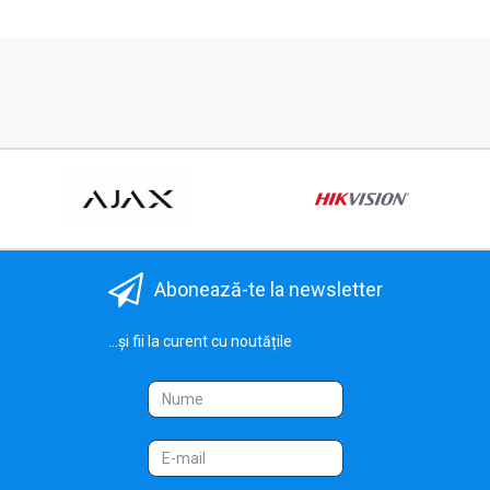
Abonează-te la newsletter
...și fii la curent cu noutățile