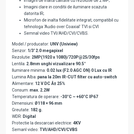
Imagini de inalta calitate cu rezolutie de 2 MP;
Imagini clare in conditii de iluminare scazuta
datorita IR;
Microfon de inalta fidelitate integrat, compatibil cu
tehnologa 'Audio over Coaxial' TVI si CVI
Semnal video TVI/AHD/CVI/CVBS.
Model / producator:
UNV (Uniview)
Senzor:
1/3' 2.0 megapixel
Rezolutie:
2MP(1920 x 1080)/720P@25/30fps
Lentila:
2.8mm unghi vizualizare 90.5°
Iluminare minima:
0.02 lux (F2.0 AGC ON) 0 Lux cu IR
Lumina Alba:
pana la 20m IR-CUT filter cu auto-switch
Alimentare:
12 V DC Â± 25%
Consum:
max. 2.2W
Temperatura de operare:
-30°C ~ +60°C IP67
Dimensiuni:
Ø118 × 96 mm
Greutate:
182 g.
WDR:
Digital
Protectie la descarcari electrice:
4KV
Semanl video:
TVI/AHD/CVI/CVBS