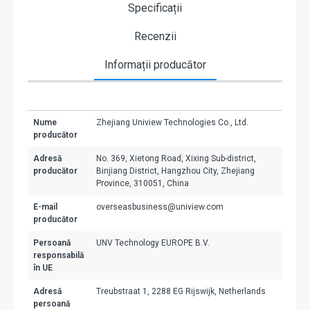
Specificații
Recenzii
Informații producător
Nume
Zhejiang Uniview Technologies Co., Ltd.
producător
Adresă
No. 369, Xietong Road, Xixing Sub-district,
producător
Binjiang District, Hangzhou City, Zhejiang
Province, 310051, China
E-mail
overseasbusiness@uniview.com
producător
Persoană
UNV Technology EUROPE B.V.
responsabilă
în UE
Adresă
Treubstraat 1, 2288 EG Rijswijk, Netherlands
persoană