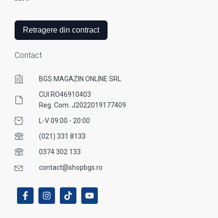
Retragere din contract
Contact
BGS MAGAZIN ONLINE SRL
CUI RO46910403
Reg. Com. J2022019177409
L-V 09:00 - 20:00
(021) 331 8133
0374 302 133
contact@shopbgs.ro