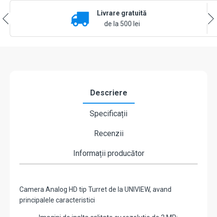
IR20m,
Livrare gratuită
Audio
over
de la 500 lei
coaxial,
IP67
-
UNV
UAC-
T112-
AF28
Descriere
Specificații
Recenzii
Informații producător
Camera Analog HD tip Turret de la UNIVIEW, avand
principalele caracteristici