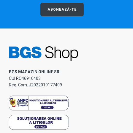
ABONEAZĂ-TE
BGS MAGAZIN ONLINE SRL
CUI RO46910403
Reg. Com. J2022019177409