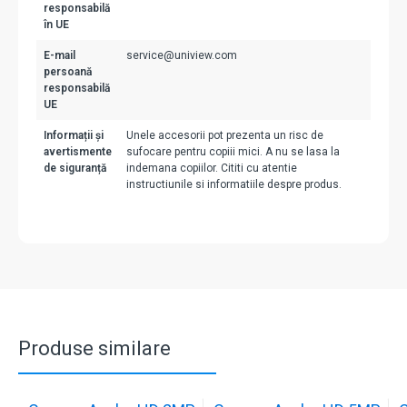
responsabilă
în UE
E-mail
service@uniview.com
persoană
responsabilă
UE
Informații și
Unele accesorii pot prezenta un risc de
avertismente
sufocare pentru copiii mici. A nu se lasa la
de siguranță
indemana copiilor. Cititi cu atentie
instructiunile si informatiile despre produs.
Produse similare