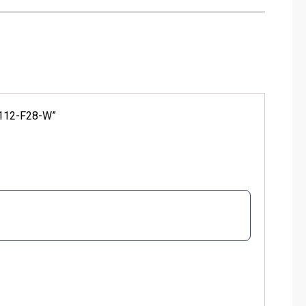
-B112-F28-W”