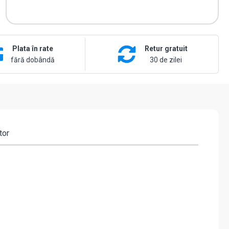
Plata în rate
Retur gratuit
fără dobândă
30 de zilei
tor