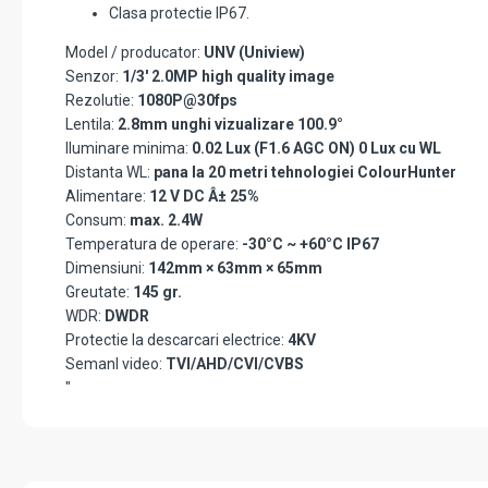
Clasa protectie IP67.
Model / producator:
UNV (Uniview)
Senzor:
1/3' 2.0MP high quality image
Rezolutie:
1080P@30fps
Lentila:
2.8mm unghi vizualizare 100.9°
Iluminare minima:
0.02 Lux (F1.6 AGC ON) 0 Lux cu WL
Distanta WL:
pana la 20 metri tehnologiei ColourHunter
Alimentare:
12 V DC Â± 25%
Consum:
max. 2.4W
Temperatura de operare:
-30°C ~ +60°C IP67
Dimensiuni:
142mm × 63mm × 65mm
Greutate:
145 gr.
WDR:
DWDR
Protectie la descarcari electrice:
4KV
Semanl video:
TVI/AHD/CVI/CVBS
"