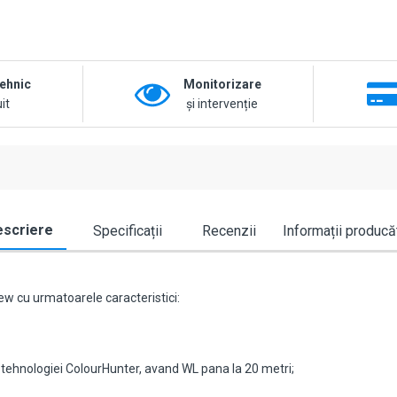
tehnic
Monitorizare
it
și intervenție
scriere
Specificații
Recenzii
Informații producă
w cu urmatoarele caracteristici:
ul tehnologiei ColourHunter, avand WL pana la 20 metri;