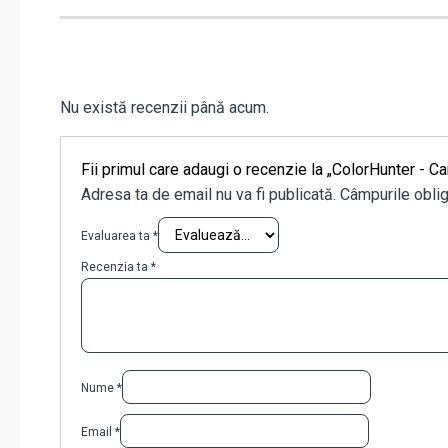
Nu există recenzii până acum.
Fii primul care adaugi o recenzie la „ColorHunter
Adresa ta de email nu va fi publicată.
Câmpurile oblig
Evaluarea ta
*
Recenzia ta
*
Nume
*
Email
*