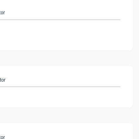
tor
tor
tor