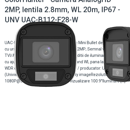
2MP, lentila 2.8mm, WL 20m, IP67 -
UNV UAC-B112-F28-W
UAC-B112-F28-W este o camera analog Mini Bullet de la Uniview
cu urmatoarele caracteristici: Rezolutie 2MP; Semnal video
TVI/AHD/CVI/CVBS; Imagini color in conditii de iluminare scazuta
cu ajutorul tehnologiei ColourHunter, avand WL pana la 20 metri;
WDR digital; Clasa protectie IP67. Model / producator: UNV
(Uniview)Senzor: 1/3' 2.0MP high quality imageRezolutie:
1080P@30fpsLentila: 2.8mm unghi vizualizare 100.9°Iluminare […]