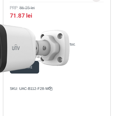
PRP:
86.25
lei
71.87
lei
Stoc epuizat
Anunță-mă când produsul revine în stoc.
ABONARE
SKU:
UAC-B112-F28-W