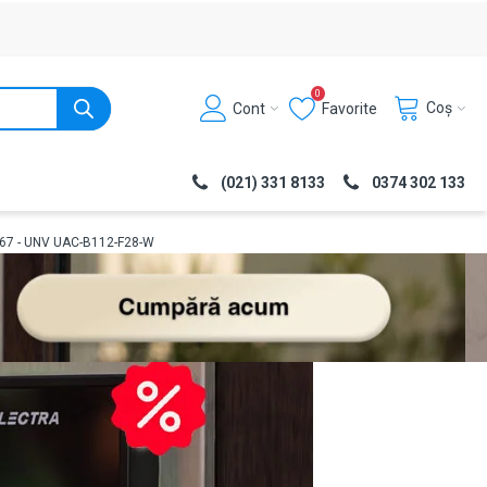
0
Coș
Cont
Favorite
(021) 331 8133
0374 302 133
P67 - UNV UAC-B112-F28-W