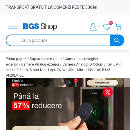
TRANSPORT GRATUIT LA COMENZI PESTE 500 lei
0
Products
search
Prima pagină
/
Supraveghere video
/
Camere supraveghere
exterior
/
Camere Analog exterior
/ Camera AnalogHD ColorHunter, 5MP,
lentila 2.8mm, Smart Dual-Light IR/ WL 40m, Mic. - UNV UAC-B145-
AF28LM-DL