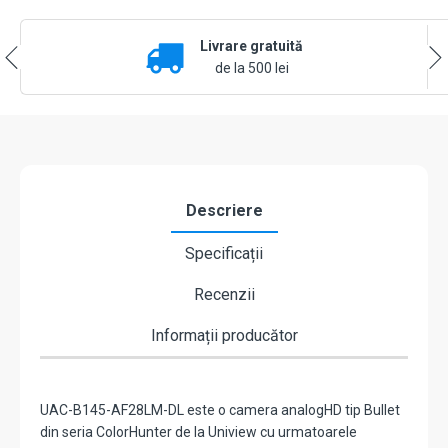
lentila
2.8mm,
Livrare gratuită
Smart
Dual-
de la 500 lei
Light
IR/
WL
40m,
Mic.
-
UNV
Descriere
UAC-
B145-
Specificații
AF28LM-
DL
Recenzii
Informații producător
UAC-B145-AF28LM-DL este o camera analogHD tip Bullet
din seria ColorHunter de la Uniview cu urmatoarele