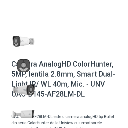
Camera AnalogHD ColorHunter,
5MP, lentila 2.8mm, Smart Dual-
Light IR/ WL 40m, Mic. - UNV
UAC-B145-AF28LM-DL
UAC-B145-AF28LM-DL este o camera analogHD tip Bullet
din seria ColorHunter de la Uniview cu urmatoarele