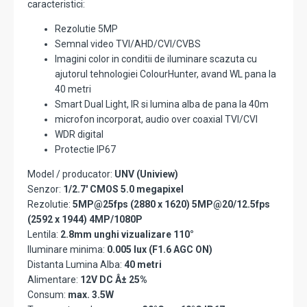
caracteristici:
Rezolutie 5MP
Semnal video TVI/AHD/CVI/CVBS
Imagini color in conditii de iluminare scazuta cu
ajutorul tehnologiei ColourHunter, avand WL pana la
40 metri
Smart Dual Light, IR si lumina alba de pana la 40m
microfon incorporat, audio over coaxial TVI/CVI
WDR digital
Protectie IP67
Model / producator:
UNV (Uniview)
Senzor:
1/2.7' CMOS 5.0 megapixel
Rezolutie:
5MP@25fps (2880 x 1620) 5MP@20/12.5fps
(2592 x 1944) 4MP/1080P
Lentila:
2.8mm unghi vizualizare 110°
Iluminare minima:
0.005 lux (F1.6 AGC ON)
Distanta Lumina Alba:
40 metri
Alimentare:
12V DC Â± 25%
Consum:
max. 3.5W