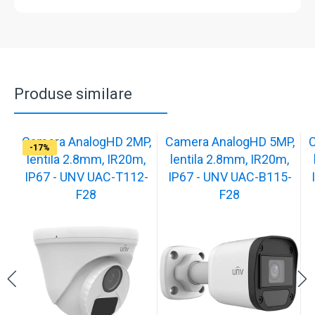
Produse similare
Camera AnalogHD 2MP,
Camera AnalogHD 5MP,
C
-17%
-17%
-17%
-17%
-17%
-17%
-17%
-17%
-17%
-17%
lentila 2.8mm, IR20m,
lentila 2.8mm, IR20m,
IP67 - UNV UAC-T112-
IP67 - UNV UAC-B115-
F28
F28