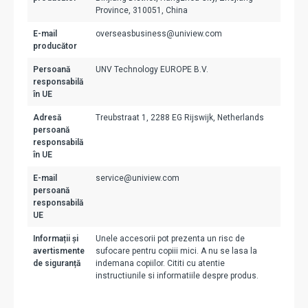
Province, 310051, China
E-mail
overseasbusiness@uniview.com
producător
Persoană
UNV Technology EUROPE B.V.
responsabilă
în UE
Adresă
Treubstraat 1, 2288 EG Rijswijk, Netherlands
persoană
responsabilă
în UE
E-mail
service@uniview.com
persoană
responsabilă
UE
Informații și
Unele accesorii pot prezenta un risc de
avertismente
sufocare pentru copiii mici. A nu se lasa la
de siguranță
indemana copiilor. Cititi cu atentie
instructiunile si informatiile despre produs.