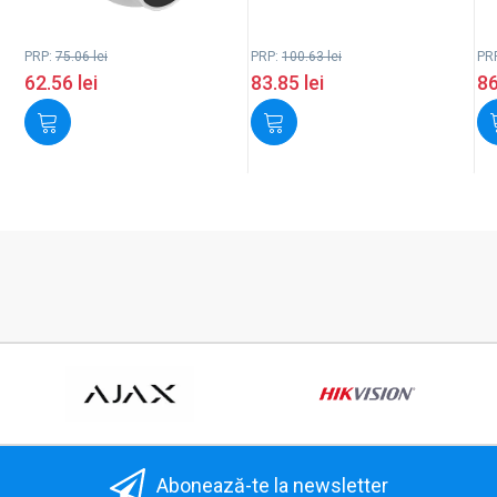
PRP:
75.06
lei
PRP:
100.63
lei
PR
62.56
lei
83.85
lei
8
Abonează-te la newsletter