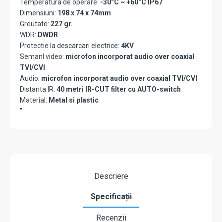
Temperatura de operare:
-30°C ~ +60°C IP67
Dimensiuni:
198 x 74 x 74mm
Greutate:
227 gr.
WDR:
DWDR
Protectie la descarcari electrice:
4KV
Semanl video:
microfon incorporat audio over coaxial
TVI/CVI
Audio:
microfon incorporat audio over coaxial TVI/CVI
Distanta IR:
40 metri IR-CUT filter cu AUTO-switch
Material:
Metal si plastic
"
Descriere
Specificații
Recenzii