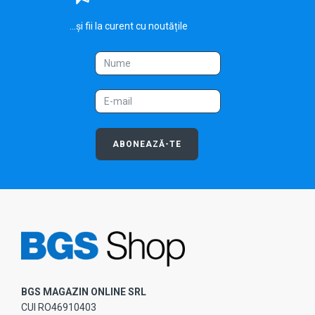
...și fii la curent cu noutățile
ABONEAZĂ-TE
BGS MAGAZIN ONLINE SRL
CUI RO46910403