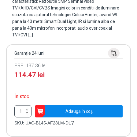
caracteristici: Rezolutie 5MP Semnal video
TVI/AHD/CVI/CVBS Imagini color in conditii de iluminare
scazuta cu ajutorul tehnologiei ColourHunter, avand WL
pana la 40 metri Smart Dual Light, IR si lumina alba de
pana la 40m microfon incorporat, audio over coaxial
TVI/CVI […]
Garanție 24 luni
PRP:
137.36
lei
114.47
lei
În stoc
Cantitate
Adaugă în coș
Camera
AnalogHD
SKU:
UAC-B145-AF28LM-DL
ColorHunter,
5MP,