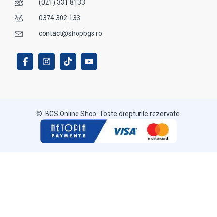
(021) 331 8133
0374 302 133
contact@shopbgs.ro
© BGS Online Shop. Toate drepturile rezervate.