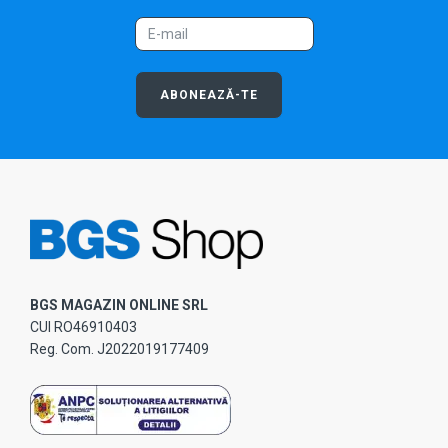
ABONEAZĂ-TE
BGS MAGAZIN ONLINE SRL
CUI RO46910403
Reg. Com. J2022019177409