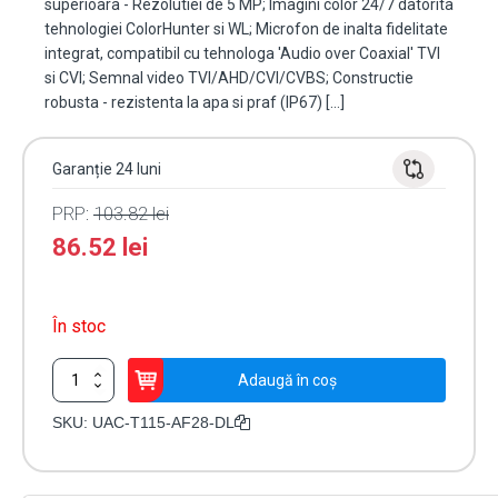
superioara - Rezolutiei de 5 MP; Imagini color 24/7 datorita
tehnologiei ColorHunter si WL; Microfon de inalta fidelitate
integrat, compatibil cu tehnologa 'Audio over Coaxial' TVI
si CVI; Semnal video TVI/AHD/CVI/CVBS; Constructie
robusta - rezistenta la apa si praf (IP67) […]
Garanție 24 luni
PRP:
103.82
lei
86.52
lei
În stoc
Cantitate
Adaugă în coș
Camera
Analog
SKU:
UAC-T115-AF28-DL
ColorHunter,
Dual
Light,