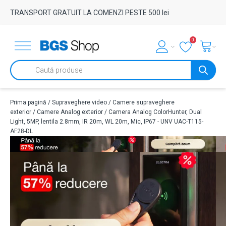
TRANSPORT GRATUIT LA COMENZI PESTE 500 lei
0
Products
search
Prima pagină
/
Supraveghere video
/
Camere supraveghere
exterior
/
Camere Analog exterior
/ Camera Analog ColorHunter, Dual
Light, 5MP, lentila 2.8mm, IR 20m, WL 20m, Mic, IP67 - UNV UAC-T115-
AF28-DL