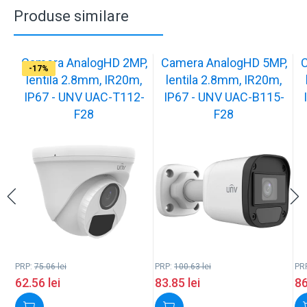
Produse similare
Camera AnalogHD 2MP,
Camera AnalogHD 5MP,
C
-17%
-17%
-17%
-17%
-17%
-17%
-17%
-17%
-17%
-17%
lentila 2.8mm, IR20m,
lentila 2.8mm, IR20m,
IP67 - UNV UAC-T112-
IP67 - UNV UAC-B115-
F28
F28
PRP:
75.06
lei
PRP:
100.63
lei
PR
62.56
lei
83.85
lei
8