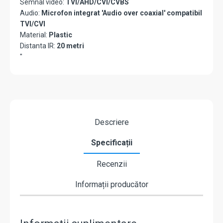
Semnal video:
TVI/AHD/CVI/CVBS
Audio:
Microfon integrat 'Audio over coaxial' compatibil
TVI/CVI
Material:
Plastic
Distanta IR:
20 metri
"
Descriere
Specificații
Recenzii
Informații producător