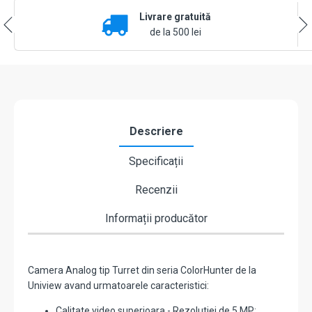
5MP,
Livrare gratuită
lentila
2.8mm,
de la 500 lei
IR
20m,
WL
20m,
Mic,
IP67
-
Descriere
UNV
UAC-
Specificații
T115-
AF28-
Recenzii
DL
Informații producător
Camera Analog tip Turret din seria ColorHunter de la
Uniview avand urmatoarele caracteristici:
Calitate video superioara - Rezolutiei de 5 MP;