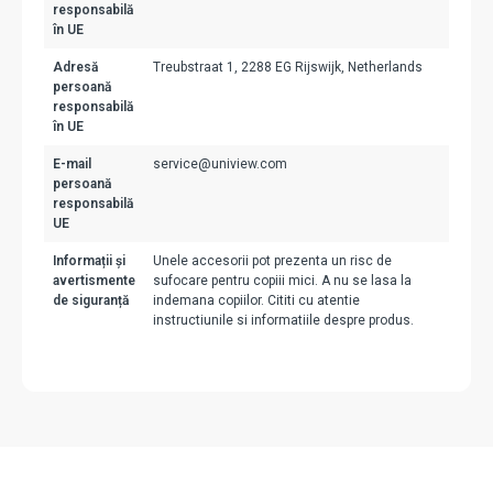
responsabilă
în UE
Adresă
Treubstraat 1, 2288 EG Rijswijk, Netherlands
persoană
responsabilă
în UE
E-mail
service@uniview.com
persoană
responsabilă
UE
Informații și
Unele accesorii pot prezenta un risc de
avertismente
sufocare pentru copiii mici. A nu se lasa la
de siguranță
indemana copiilor. Cititi cu atentie
instructiunile si informatiile despre produs.