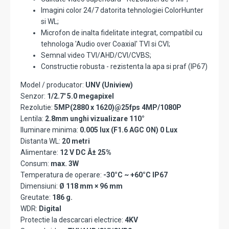
Imagini color 24/7 datorita tehnologiei ColorHunter
si WL;
Microfon de inalta fidelitate integrat, compatibil cu
tehnologa 'Audio over Coaxial' TVI si CVI;
Semnal video TVI/AHD/CVI/CVBS;
Constructie robusta - rezistenta la apa si praf (IP67)
Model / producator:
UNV (Uniview)
Senzor:
1/2.7' 5.0 megapixel
Rezolutie:
5MP(2880 x 1620)@25fps 4MP/1080P
Lentila:
2.8mm unghi vizualizare 110°
Iluminare minima:
0.005 lux (F1.6 AGC ON) 0 Lux
Distanta WL:
20 metri
Alimentare:
12 V DC Â± 25%
Consum:
max. 3W
Temperatura de operare:
-30°C ~ +60°C IP67
Dimensiuni:
Ø 118 mm × 96 mm
Greutate:
186 g.
WDR:
Digital
Protectie la descarcari electrice:
4KV