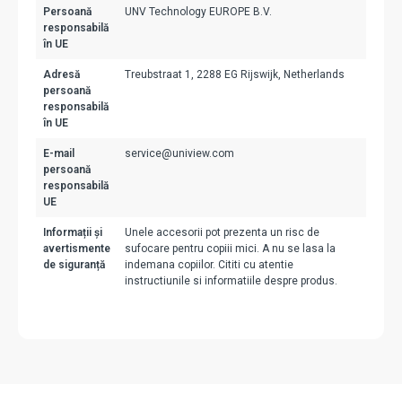
Persoană
UNV Technology EUROPE B.V.
responsabilă
în UE
Adresă
Treubstraat 1, 2288 EG Rijswijk, Netherlands
persoană
responsabilă
în UE
E-mail
service@uniview.com
persoană
responsabilă
UE
Informații și
Unele accesorii pot prezenta un risc de
avertismente
sufocare pentru copiii mici. A nu se lasa la
de siguranță
indemana copiilor. Cititi cu atentie
instructiunile si informatiile despre produs.