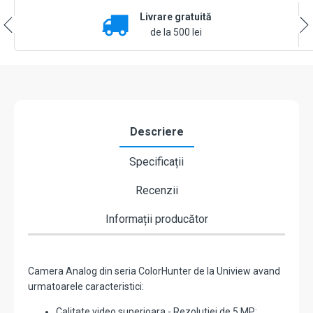
5MP,
Livrare gratuită
lentila
2.8mm,
de la 500 lei
IR
20m,
WL
20m,
Mic,
IP67
-
Descriere
UNV
UAC-
Specificații
B115-
AF28-
Recenzii
DL
Informații producător
Camera Analog din seria ColorHunter de la Uniview avand
urmatoarele caracteristici:
Calitate video superioara - Rezolutiei de 5 MP;