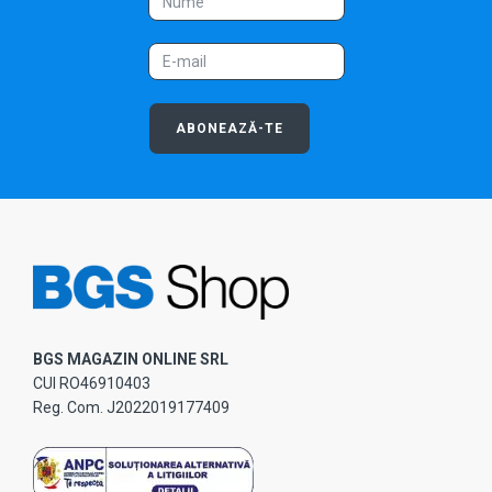
ABONEAZĂ-TE
BGS MAGAZIN ONLINE SRL
CUI RO46910403
Reg. Com. J2022019177409