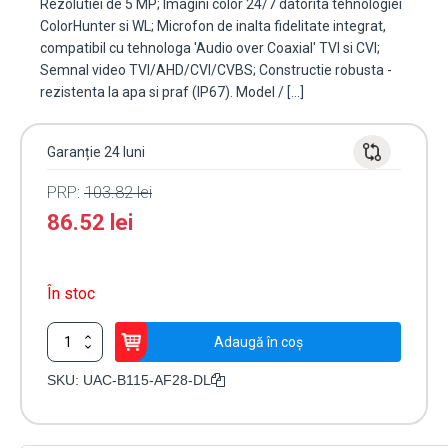
Rezolutiei de 5 MP; Imagini color 24/7 datorita tehnologiei
ColorHunter si WL; Microfon de inalta fidelitate integrat,
compatibil cu tehnologa 'Audio over Coaxial' TVI si CVI;
Semnal video TVI/AHD/CVI/CVBS; Constructie robusta -
rezistenta la apa si praf (IP67). Model / […]
Garanție 24 luni
PRP:
103.82
lei
86.52
lei
În stoc
Cantitate
Adaugă în coș
Camera
Analog
SKU:
UAC-B115-AF28-DL
ColorHunter,
Dual
Light,