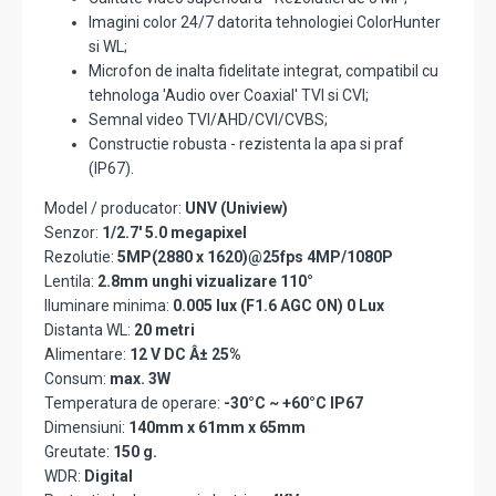
Imagini color 24/7 datorita tehnologiei ColorHunter
si WL;
Microfon de inalta fidelitate integrat, compatibil cu
tehnologa 'Audio over Coaxial' TVI si CVI;
Semnal video TVI/AHD/CVI/CVBS;
Constructie robusta - rezistenta la apa si praf
(IP67).
Model / producator:
UNV (Uniview)
Senzor:
1/2.7' 5.0 megapixel
Rezolutie:
5MP(2880 x 1620)@25fps 4MP/1080P
Lentila:
2.8mm unghi vizualizare 110°
Iluminare minima:
0.005 lux (F1.6 AGC ON) 0 Lux
Distanta WL:
20 metri
Alimentare:
12 V DC Â± 25%
Consum:
max. 3W
Temperatura de operare:
-30°C ~ +60°C IP67
Dimensiuni:
140mm x 61mm x 65mm
Greutate:
150 g.
WDR:
Digital