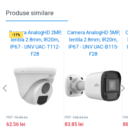
Produse similare
Camera AnalogHD 2MP,
Camera AnalogHD 5MP,
C
-17%
-17%
-17%
-17%
-17%
-17%
-17%
-17%
-17%
-17%
lentila 2.8mm, IR20m,
lentila 2.8mm, IR20m,
IP67 - UNV UAC-T112-
IP67 - UNV UAC-B115-
F28
F28
PRP:
75.06
lei
PRP:
100.63
lei
PR
62.56
lei
83.85
lei
8