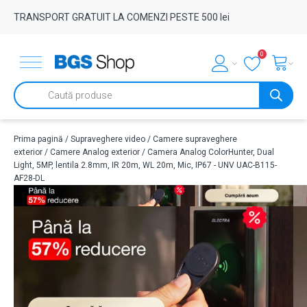
TRANSPORT GRATUIT LA COMENZI PESTE 500 lei
0
Products
search
Prima pagină
/
Supraveghere video
/
Camere supraveghere
exterior
/
Camere Analog exterior
/ Camera Analog ColorHunter, Dual
Light, 5MP, lentila 2.8mm, IR 20m, WL 20m, Mic, IP67 - UNV UAC-B115-
AF28-DL