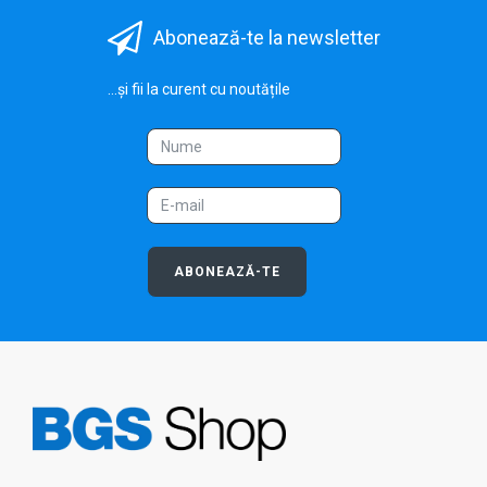
Abonează-te la newsletter
...și fii la curent cu noutățile
ABONEAZĂ-TE