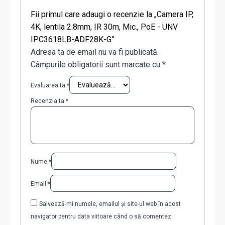
Fii primul care adaugi o recenzie la „Camera IP,
4K, lentila 2.8mm, IR 30m, Mic., PoE - UNV
IPC3618LB-ADF28K-G”
Adresa ta de email nu va fi publicată.
Câmpurile obligatorii sunt marcate cu
*
Evaluarea ta
*
Recenzia ta
*
Nume
*
Email
*
Salvează-mi numele, emailul și site-ul web în acest
navigator pentru data viitoare când o să comentez.