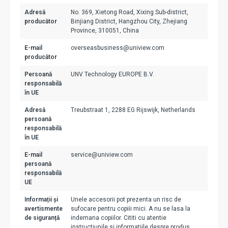
Adresă
No. 369, Xietong Road, Xixing Sub-district,
producător
Binjiang District, Hangzhou City, Zhejiang
Province, 310051, China
E-mail
overseasbusiness@uniview.com
producător
Persoană
UNV Technology EUROPE B.V.
responsabilă
în UE
Adresă
Treubstraat 1, 2288 EG Rijswijk, Netherlands
persoană
responsabilă
în UE
E-mail
service@uniview.com
persoană
responsabilă
UE
Informații și
Unele accesorii pot prezenta un risc de
avertismente
sufocare pentru copiii mici. A nu se lasa la
de siguranță
indemana copiilor. Cititi cu atentie
instructiunile si informatiile despre produs.