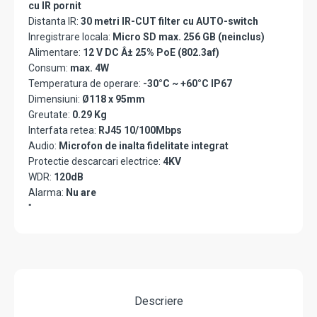
cu IR pornit
Distanta IR:
30 metri IR-CUT filter cu AUTO-switch
Inregistrare locala:
Micro SD max. 256 GB (neinclus)
Alimentare:
12 V DC Â± 25% PoE (802.3af)
Consum:
max. 4W
Temperatura de operare:
-30°C ~ +60°C IP67
Dimensiuni:
Ø118 x 95mm
Greutate:
0.29 Kg
Interfata retea:
RJ45 10/100Mbps
Audio:
Microfon de inalta fidelitate integrat
Protectie descarcari electrice:
4KV
WDR:
120dB
Alarma:
Nu are
"
Descriere