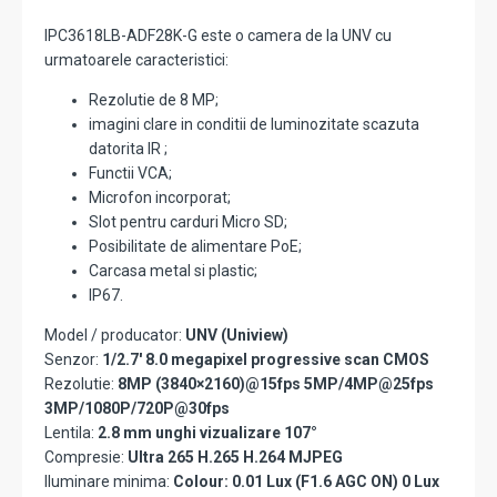
IPC3618LB-ADF28K-G este o camera de la UNV cu
urmatoarele caracteristici:
Rezolutie de 8 MP;
imagini clare in conditii de luminozitate scazuta
datorita IR ;
Functii VCA;
Microfon incorporat;
Slot pentru carduri Micro SD;
Posibilitate de alimentare PoE;
Carcasa metal si plastic;
IP67.
Model / producator:
UNV (Uniview)
Senzor:
1/2.7' 8.0 megapixel progressive scan CMOS
Rezolutie:
8MP (3840×2160)@15fps 5MP/4MP@25fps
3MP/1080P/720P@30fps
Lentila:
2.8 mm unghi vizualizare 107°
Compresie:
Ultra 265 H.265 H.264 MJPEG
Iluminare minima:
Colour: 0.01 Lux (F1.6 AGC ON) 0 Lux