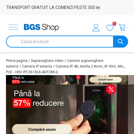
TRANSPORT GRATUIT LA COMENZI PESTE 500 lei
0
Products
search
Prima pagină
/
Supraveghere video
/
Camere supraveghere
exterior
/
Camere IP exterior
/ Camera IP, 4K, lentila 2.8mm, IR 30m, Mic.,
PoE - UNV IPC3618LB-ADF28K-G