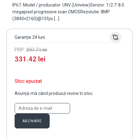
IP67. Model / producator: UNV (Uniview)Senzor: 1/2.7' 8.0
megapixel progressive scan CMOSRezolutie: 8MP
(3840×2160)@15fps […]
Garanție 24 luni
PRP:
397.71
lei
331.42
lei
Stoc epuizat
Anunță-mă când produsul revine în stoc.
ABONARE