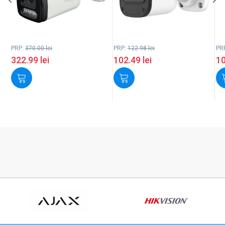
PRP:
370.00
lei
PRP:
122.98
lei
PR
322.99
lei
102.49
lei
1