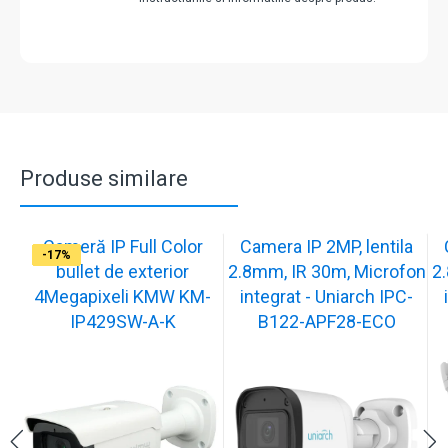
Produse similare
Cameră IP Full Color
Camera IP 2MP, lentila
-13%
-17%
-17%
-17%
-17%
-17%
-17%
-17%
-17%
-17%
bullet de exterior
2.8mm, IR 30m, Microfon
2
4Megapixeli KMW KM-
integrat - Uniarch IPC-
IP429SW-A-K
B122-APF28-ECO