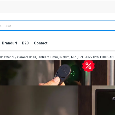
Branduri
B2B
Contact
P exterior
/ Camera IP 4K, lentila 2.8 mm, IR 30m, Mic., PoE - UNV IPC2128LB-AD