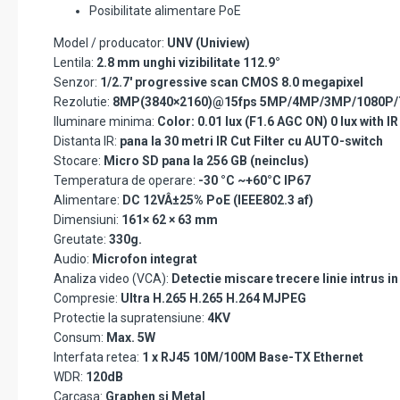
Posibilitate alimentare PoE
Model / producator:
UNV (Uniview)
Lentila:
2.8 mm unghi vizibilitate 112.9°
Senzor:
1/2.7' progressive scan CMOS 8.0 megapixel
Rezolutie:
8MP(3840×2160)@15fps 5MP/4MP/3MP/1080P/
Iluminare minima:
Color: 0.01 lux (F1.6 AGC ON) 0 lux with IR
Distanta IR:
pana la 30 metri IR Cut Filter cu AUTO-switch
Stocare:
Micro SD pana la 256 GB (neinclus)
Temperatura de operare:
-30 °C ~+60°C IP67
Alimentare:
DC 12VÂ±25% PoE (IEEE802.3 af)
Dimensiuni:
161× 62 × 63 mm
Greutate:
330g.
Audio:
Microfon integrat
Analiza video (VCA):
Detectie miscare trecere linie intrus i
Compresie:
Ultra H.265 H.265 H.264 MJPEG
Protectie la supratensiune:
4KV
Consum:
Max. 5W
Interfata retea:
1 x RJ45 10M/100M Base-TX Ethernet
WDR:
120dB
Carcasa:
Graphen si Metal