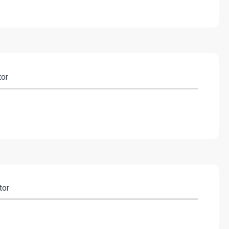
tor
tor