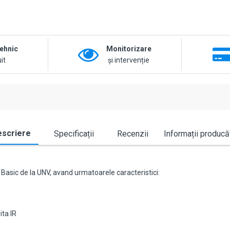
tehnic
Monitorizare
it
și intervenție
scriere
Specificații
Recenzii
Informații producă
asic de la UNV, avand urmatoarele caracteristici:
ita IR