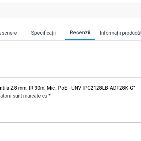
Recenzii
scriere
Specificații
Informații producă
 lentila 2.8 mm, IR 30m, Mic., PoE - UNV IPC2128LB-ADF28K-G”
atorii sunt marcate cu
*