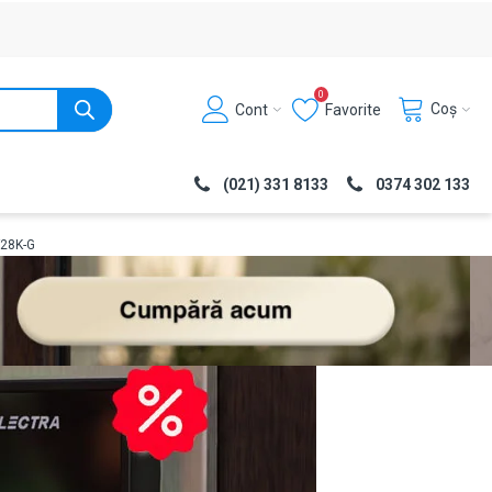
0
Coș
Cont
Favorite
(021) 331 8133
0374 302 133
F28K-G