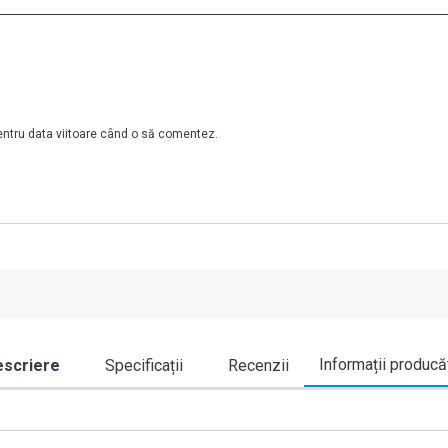
pentru data viitoare când o să comentez.
Informații producă
scriere
Specificații
Recenzii