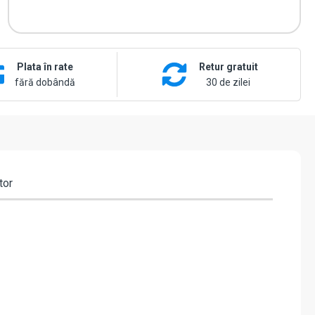
G
Plata în rate
Retur gratuit
fără dobândă
30 de zilei
tor