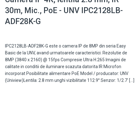
30m, Mic., PoE - UNV IPC2128LB-
ADF28K-G
IPC2128LB-ADF28K-G este o camera IP de 8MP din seria Easy
Basic de la UNV, avand urmatoarele caracteristici: Rezolutie de
8MP (3840 x 2160) @ 15fps Compresie Ultra H.265 Imagini de
calitate in conditii de iluminare scazuta datorita IR Microfon
incorporat Posibilitate alimentare PoE Model / producator: UNV
(Uniview)Lentila: 2.8 mm unghi vizibilitate 112.9° Senzor: 1/2.7' […]