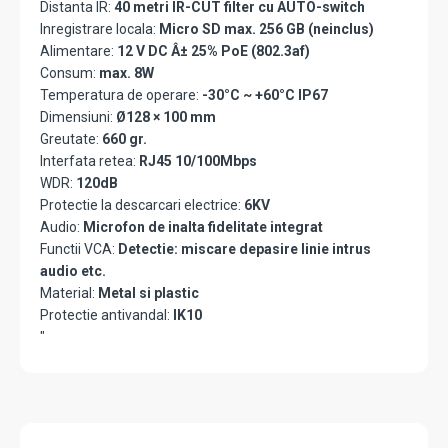
Distanta IR:
40 metri IR-CUT filter cu AUTO-switch
Inregistrare locala:
Micro SD max. 256 GB (neinclus)
Alimentare:
12 V DC Â± 25% PoE (802.3af)
Consum:
max. 8W
Temperatura de operare:
-30°C ~ +60°C IP67
Dimensiuni:
Ø128 × 100 mm
Greutate:
660 gr.
Interfata retea:
RJ45 10/100Mbps
WDR:
120dB
Protectie la descarcari electrice:
6KV
Audio:
Microfon de inalta fidelitate integrat
Functii VCA:
Detectie: miscare depasire linie intrus
audio etc.
Material:
Metal si plastic
Protectie antivandal:
IK10
"