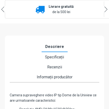
2.8-
Livrare gratuită
12
mm
de la 500 lei
Autofocus,
IR
40M,
Mic.,
PoE,
IK10
-
Descriere
UNV
IPC3534LB-
Specificații
ADZK-
H
Recenzii
Informații producător
Camera supraveghere video IP tip Dome de la Uniview ce
are urmatoarele caracteristici: