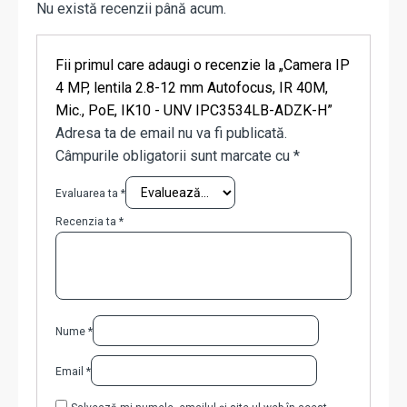
Nu există recenzii până acum.
Fii primul care adaugi o recenzie la „Camera IP
4 MP, lentila 2.8-12 mm Autofocus, IR 40M,
Mic., PoE, IK10 - UNV IPC3534LB-ADZK-H”
Adresa ta de email nu va fi publicată.
Câmpurile obligatorii sunt marcate cu
*
Evaluarea ta
*
Recenzia ta
*
Nume
*
Email
*