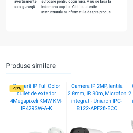
avertismente
sufocare pentru copiii mici. A nu se lasa la
de siguranță
indemana copiilor. Cititi cu atentie
instructiunile si informatiile despre produs.
Produse similare
Cameră IP Full Color
Camera IP 2MP, lentila
-13%
-17%
-17%
-17%
-17%
-17%
-17%
-17%
-17%
-17%
bullet de exterior
2.8mm, IR 30m, Microfon
2
4Megapixeli KMW KM-
integrat - Uniarch IPC-
IP429SW-A-K
B122-APF28-ECO