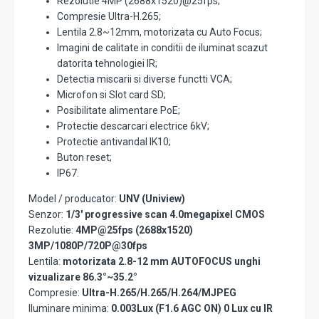
Rezolutie 4MP (2688x1520)@25fps;
Compresie Ultra-H.265;
Lentila 2.8~12mm, motorizata cu Auto Focus;
Imagini de calitate in conditii de iluminat scazut
datorita tehnologiei IR;
Detectia miscarii si diverse functti VCA;
Microfon si Slot card SD;
Posibilitate alimentare PoE;
Protectie descarcari electrice 6kV;
Protectie antivandal IK10;
Buton reset;
IP67.
Model / producator:
UNV (Uniview)
Senzor:
1/3' progressive scan 4.0megapixel CMOS
Rezolutie:
4MP@25fps (2688x1520)
3MP/1080P/720P@30fps
Lentila:
motorizata 2.8-12 mm AUTOFOCUS unghi
vizualizare 86.3°~35.2°
Compresie:
Ultra-H.265/H.265/H.264/MJPEG
Iluminare minima:
0.003Lux (F1.6 AGC ON) 0 Lux cu IR