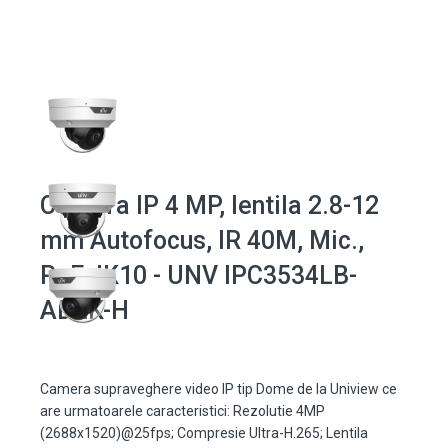
Camera IP 4 MP, lentila 2.8-12
mm Autofocus, IR 40M, Mic.,
PoE, IK10 - UNV IPC3534LB-
ADZK-H
Camera supraveghere video IP tip Dome de la Uniview ce
are urmatoarele caracteristici: Rezolutie 4MP
(2688x1520)@25fps; Compresie Ultra-H.265; Lentila