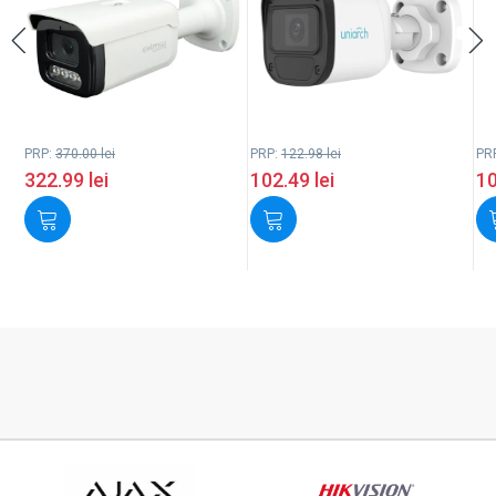
PRP:
370.00
lei
PRP:
122.98
lei
PR
322.99
lei
102.49
lei
1