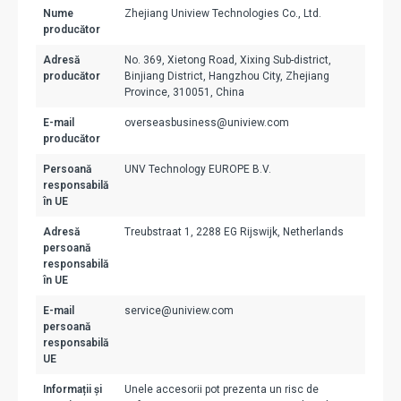
Nume
Zhejiang Uniview Technologies Co., Ltd.
producător
Adresă
No. 369, Xietong Road, Xixing Sub-district,
producător
Binjiang District, Hangzhou City, Zhejiang
Province, 310051, China
E-mail
overseasbusiness@uniview.com
producător
Persoană
UNV Technology EUROPE B.V.
responsabilă
în UE
Adresă
Treubstraat 1, 2288 EG Rijswijk, Netherlands
persoană
responsabilă
în UE
E-mail
service@uniview.com
persoană
responsabilă
UE
Informații și
Unele accesorii pot prezenta un risc de