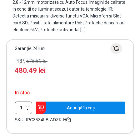
2.8~12mm, motorizata cu Auto Focus; Imagini de calitate
in conditii de iluminat scazut datorita tehnologiei IR;
Detectia miscarii si diverse functti VCA; Microfon si Slot
card SD; Posibilitate alimentare PoE; Protectie descarcari
electrice 6kV; Protectie antivandal […]
Garanție 24 luni
PRP:
576.59
lei
480.49
lei
În stoc
Cantitate
Adaugă în coș
Camera
IP
SKU:
IPC3534LB-ADZK-H
4
MP,
lentila