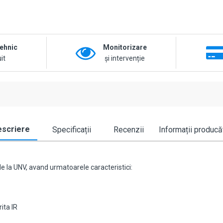
tehnic
Monitorizare
it
și intervenție
scriere
Specificații
Recenzii
Informații producă
 la UNV, avand urmatoarele caracteristici:
ita IR