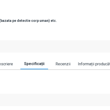
 (bazata pe detectie corp uman) etc.
Specificații
scriere
Recenzii
Informații producă