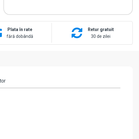
ADF28K-
H
Plata în rate
Retur gratuit
fără dobândă
30 de zilei
tor