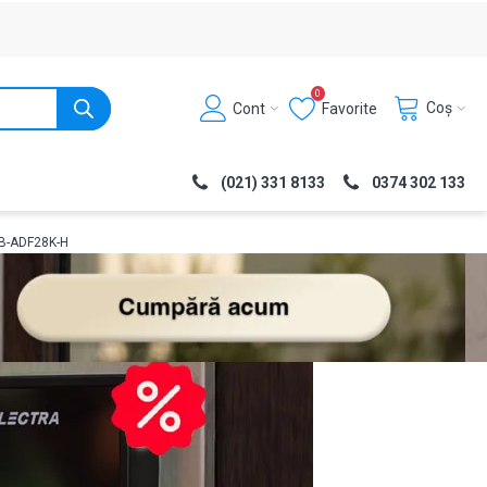
0
Coș
Cont
Favorite
(021) 331 8133
0374 302 133
2LB-ADF28K-H