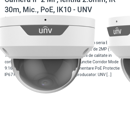
30m, Mic., PoE, IK10 - UNV
IPC322LB-ADF28K-H
IPC322LB-ADF28K-H este o camera IP de 2MP din seria Easy de la
UNV, avand urmatoarele caracteristici: Rezolutie de 2MP (1920 x
1080) @ 30fps Compresie Ultra H.265 Imagini de calitate in
conditii de iIluminare scazuta datorita IR Functie Corridor Mode
9:16 Microfoan incorporat Posibilitate alimentare PoE Protectie
IP67 Protectie antivandal IK10. Model / producator: UNV […]