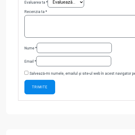
Evaluarea ta
*
Recenzia ta
*
Nume
*
Email
*
Salvează-mi numele, emailul și site-ul web în acest navigator 