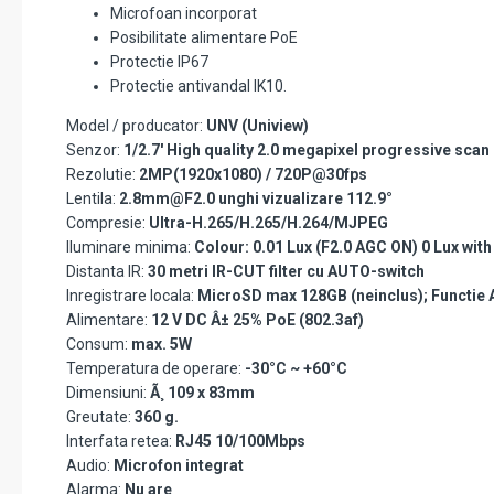
Microfoan incorporat
Posibilitate alimentare PoE
Protectie IP67
Protectie antivandal IK10.
Model / producator:
UNV (Uniview)
Senzor:
1/2.7' High quality 2.0 megapixel progressive sca
Rezolutie:
2MP(1920x1080) / 720P@30fps
Lentila:
2.8mm@F2.0 unghi vizualizare 112.9°
Compresie:
Ultra-H.265/H.265/H.264/MJPEG
Iluminare minima:
Colour: 0.01 Lux (F2.0 AGC ON) 0 Lux with
Distanta IR:
30 metri IR-CUT filter cu AUTO-switch
Inregistrare locala:
MicroSD max 128GB (neinclus); Functie
Alimentare:
12 V DC Â± 25% PoE (802.3af)
Consum:
max. 5W
Temperatura de operare:
-30°C ~ +60°C
Dimensiuni:
Ã¸ 109 x 83mm
Greutate:
360 g.
Interfata retea:
RJ45 10/100Mbps
Audio:
Microfon integrat
Alarma:
Nu are