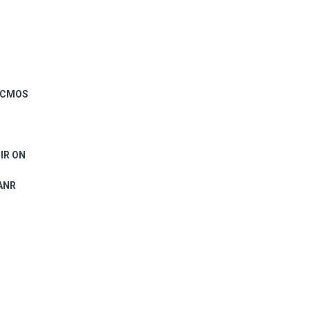
n CMOS
 IR ON
 ANR