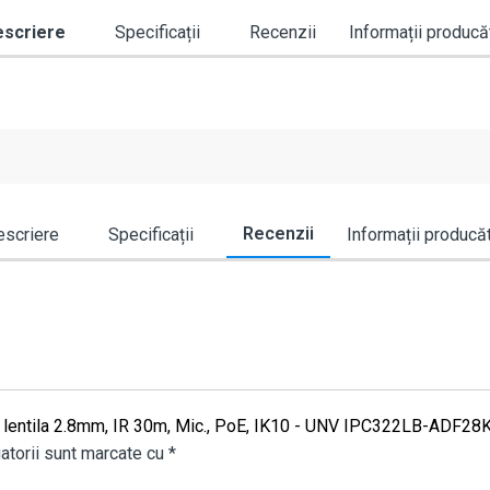
scriere
Specificații
Recenzii
Informații producă
Recenzii
scriere
Specificații
Informații producă
P, lentila 2.8mm, IR 30m, Mic., PoE, IK10 - UNV IPC322LB-ADF28
atorii sunt marcate cu
*