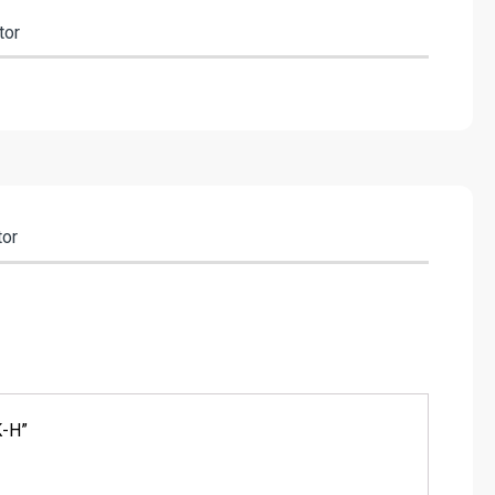
tor
tor
K-H”