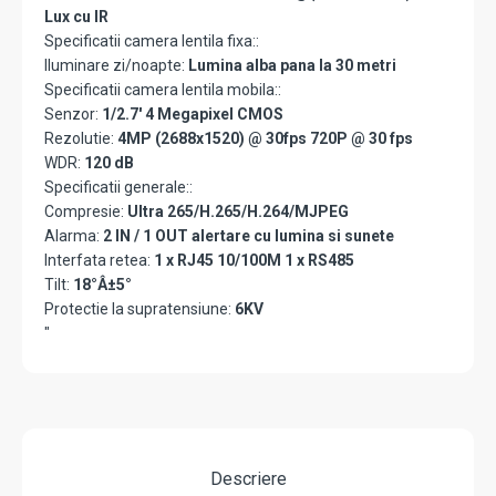
Lux cu IR
Specificatii camera lentila fixa::
Iluminare zi/noapte:
Lumina alba pana la 30 metri
Specificatii camera lentila mobila::
Senzor:
1/2.7' 4 Megapixel CMOS
Rezolutie:
4MP (2688x1520) @ 30fps 720P @ 30 fps
WDR:
120 dB
Specificatii generale::
Compresie:
Ultra 265/H.265/H.264/MJPEG
Alarma:
2 IN / 1 OUT alertare cu lumina si sunete
Interfata retea:
1 x RJ45 10/100M 1 x RS485
Tilt:
18°Â±5°
Protectie la supratensiune:
6KV
"
Descriere