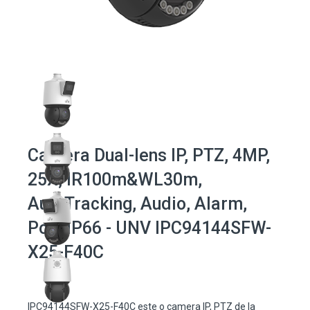
Camera Dual-lens IP, PTZ, 4MP,
25X, IR100m&WL30m,
AutoTracking, Audio, Alarm,
PoE, IP66 - UNV IPC94144SFW-
X25-F40C
IPC94144SFW-X25-F40C este o camera IP, PTZ de la