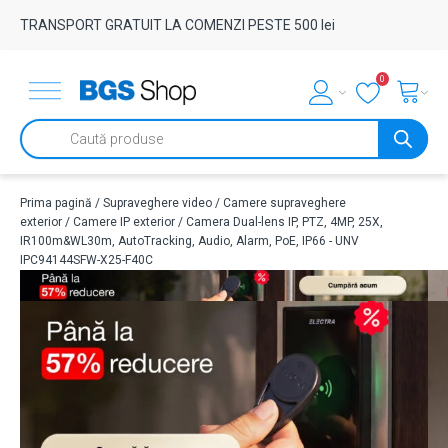
TRANSPORT GRATUIT LA COMENZI PESTE 500 lei
0
Products
search
Prima pagină
/
Supraveghere video
/
Camere supraveghere
exterior
/
Camere IP exterior
/ Camera Dual-lens IP, PTZ, 4MP, 25X,
IR100m&WL30m, AutoTracking, Audio, Alarm, PoE, IP66 - UNV
IPC94144SFW-X25-F40C