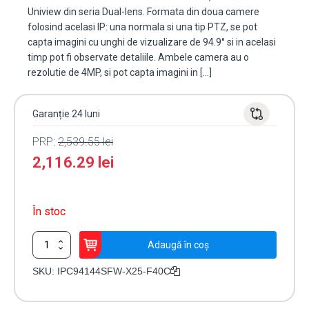
Uniview din seria Dual-lens. Formata din doua camere
folosind acelasi IP: una normala si una tip PTZ, se pot
capta imagini cu unghi de vizualizare de 94.9° si in acelasi
timp pot fi observate detaliile. Ambele camera au o
rezolutie de 4MP, si pot capta imagini in […]
Garanție 24 luni
PRP:
2,539.55
lei
2,116.29
lei
În stoc
Cantitate
Adaugă în coș
Camera
Dual-
SKU:
IPC94144SFW-X25-F40C
lens
IP,
PTZ,