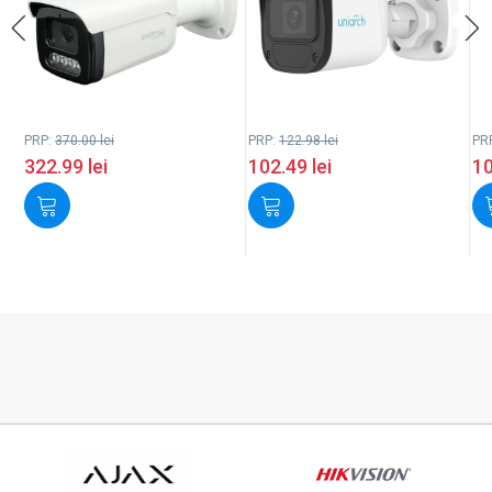
PRP:
370.00
lei
PRP:
122.98
lei
PR
322.99
lei
102.49
lei
1