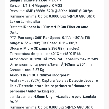
(unghi vizibilitate 55.46°~ 3.09°)
Senzor:
1/1.8' 4 Megapixel CMOS
Rezolutie:
4MP (2688x1520) @ 30fps 1080P @ 30 fps
Iluminare minima:
Color: 0.0005 Lux @(F1.0 AGC ON) 0
Lux cu Lumina alba
Distanta IR :
pana la 100 metri IR Cut Filter cu Auto
Switch
PTZ:
Pan range 360° Pan Speed: 0.1°/s ~ 80°/s Tilt
range: â15° ~ +90°; Tilt Speed: 0.1° ~ 80°/s
Stocare:
Micro SD pana la 256 GB (neinclus)
Temperatura de operare:
-40 °C ~ +65°C IP66
Alimentare:
DC 12VDCÂ±25% PoE+ consum maxim 24W
Dimensiuni montaj perete/tavan:
Ã¸163mm x 304mm
Greutate:
cca. 2.27 Kg
Audio:
1 IN / 1 OUT difuzor incorporat
Analiza video (VCA):
Captura faciala / Detectie depasire
linie / Detectie inrare-iesire perimetru / Numarare
persoane / Autotracking etc.
Lentila camere:
4.0mm Unghi vizualizare pe orizontala
94.9°
Iluminare minima:
Color: 0.003 Lux @(F1.5 AGC ON) 0