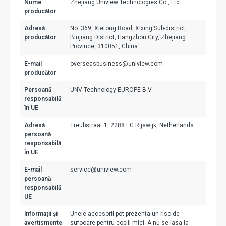
Nume
Zhejiang Uniview Technologies Co., Ltd.
producător
Adresă
No. 369, Xietong Road, Xixing Sub-district,
producător
Binjiang District, Hangzhou City, Zhejiang
Province, 310051, China
E-mail
overseasbusiness@uniview.com
producător
Persoană
UNV Technology EUROPE B.V.
responsabilă
în UE
Adresă
Treubstraat 1, 2288 EG Rijswijk, Netherlands
persoană
responsabilă
în UE
E-mail
service@uniview.com
persoană
responsabilă
UE
Informații și
Unele accesorii pot prezenta un risc de
avertismente
sufocare pentru copiii mici. A nu se lasa la