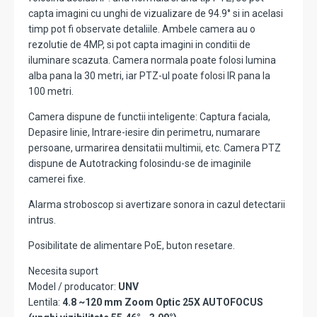
capta imagini cu unghi de vizualizare de 94.9° si in acelasi
timp pot fi observate detaliile. Ambele camera au o
rezolutie de 4MP, si pot capta imagini in conditii de
iluminare scazuta. Camera normala poate folosi lumina
alba pana la 30 metri, iar PTZ-ul poate folosi IR pana la
100 metri.
Camera dispune de functii inteligente: Captura faciala,
Depasire linie, Intrare-iesire din perimetru, numarare
persoane, urmarirea densitatii multimii, etc. Camera PTZ
dispune de Autotracking folosindu-se de imaginile
camerei fixe.
Alarma stroboscop si avertizare sonora in cazul detectarii
intrus.
Posibilitate de alimentare PoE, buton resetare.
Necesita suport
Model / producator:
UNV
Lentila:
4.8 ~120 mm Zoom Optic 25X AUTOFOCUS