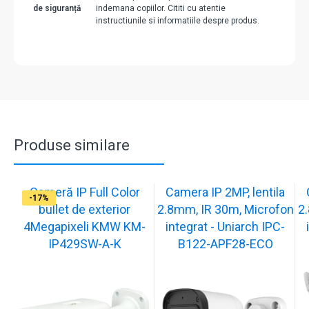
de siguranță
indemana copiilor. Cititi cu atentie
instructiunile si informatiile despre produs.
Produse similare
Cameră IP Full Color
Camera IP 2MP, lentila
-13%
-17%
-17%
-17%
-17%
-17%
-17%
-17%
-17%
-17%
bullet de exterior
2.8mm, IR 30m, Microfon
2
4Megapixeli KMW KM-
integrat - Uniarch IPC-
IP429SW-A-K
B122-APF28-ECO