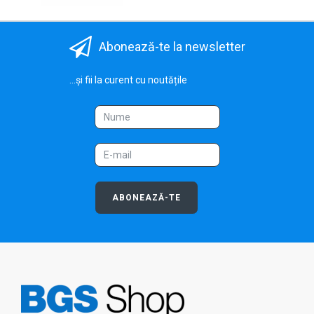
Abonează-te la newsletter
...și fii la curent cu noutățile
ABONEAZĂ-TE