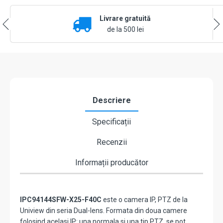
4MP,
Livrare gratuită
25X,
IR100m&WL30m,
de la 500 lei
AutoTracking,
Audio,
Alarm,
PoE,
IP66
-
UNV
Descriere
IPC94144SFW-
X25-
Specificații
F40C
Recenzii
Informații producător
IPC94144SFW-X25-F40C
este o camera IP, PTZ de la
Uniview din seria Dual-lens. Formata din doua camere
folosind acelasi IP: una normala si una tip PTZ, se pot