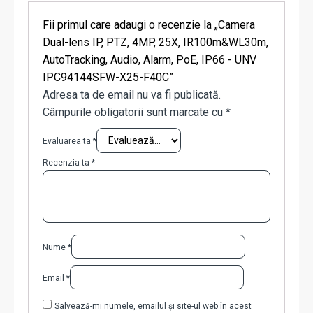
Fii primul care adaugi o recenzie la „Camera
Dual-lens IP, PTZ, 4MP, 25X, IR100m&WL30m,
AutoTracking, Audio, Alarm, PoE, IP66 - UNV
IPC94144SFW-X25-F40C”
Adresa ta de email nu va fi publicată.
Câmpurile obligatorii sunt marcate cu
*
Evaluarea ta
*
Recenzia ta
*
Nume
*
Email
*
Salvează-mi numele, emailul și site-ul web în acest