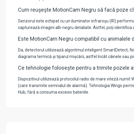
Cum reușește MotionCam Negru să facă poze clare
Senzorul este echipat cu un iluminator infraroșu (IR) performa
capturează imagini alb-negru detaliate. Astfel, poți identifica s
Este MotionCam Negru compatibil cu animalele
Da, detectorul utilizează algoritmul inteligent SmartDetect, f
diagrama termică și tiparul mișcării, astfel încât câinele sau pi
Ce tehnologie folosește pentru a trimite pozele at
Dispozitivul utilizează protocolul radio de mare viteză numit 
(care transmite semnalul de alarmă). Tehnologia Wings permite 
Hub, fără a consuma excesiv bateriile.