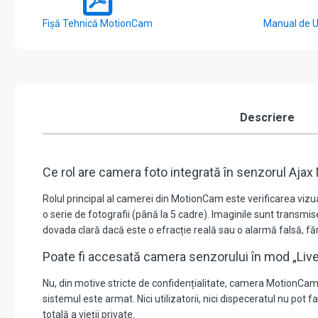
Fișă Tehnică MotionCam
Manual de U
Descriere
Ce rol are camera foto integrată în senzorul Aj
Rolul principal al camerei din MotionCam este verificarea viz
o serie de fotografii (până la 5 cadre). Imaginile sunt transmise
dovada clară dacă este o efracție reală sau o alarmă falsă, făr
Poate fi accesată camera senzorului în mod „Liv
Nu, din motive stricte de confidențialitate, camera MotionCam 
sistemul este armat. Nici utilizatorii, nici dispeceratul nu p
totală a vieții private.