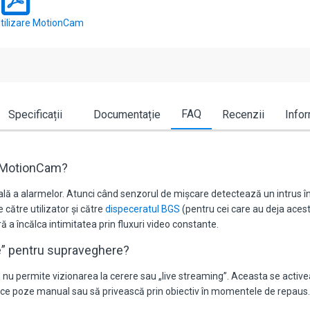
tilizare MotionCam
FAQ
Specificații
Documentație
Recenzii
Infor
ax MotionCam?
uală a alarmelor. Atunci când senzorul de mișcare detectează un intrus 
 către utilizator și către
dispeceratul BGS
(pentru cei care au deja acest
ă a încălca intimitatea prin fluxuri video constante.
e” pentru supraveghere?
nu permite vizionarea la cerere sau „live streaming”. Aceasta se active
ot face poze manual sau să privească prin obiectiv în momentele de repaus