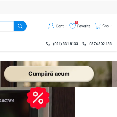
0
Coș
Cont
Favorite
(021) 331 8133
0374 302 133