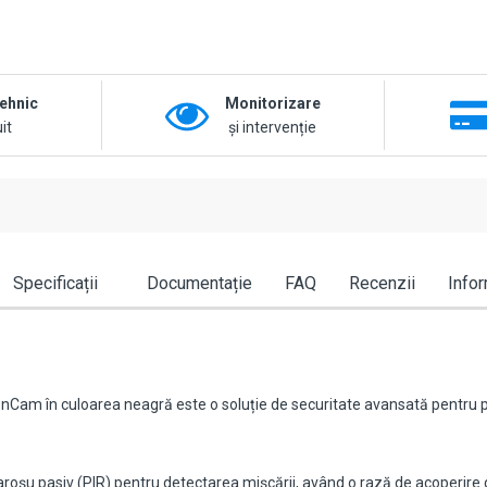
tehnic
Monitorizare
it
și intervenție
Specificații
Documentație
FAQ
Recenzii
Infor
Cam în culoarea neagră este o soluție de securitate avansată pentru pr
șu pasiv (PIR) pentru detectarea mișcării, având o rază de acoperire de