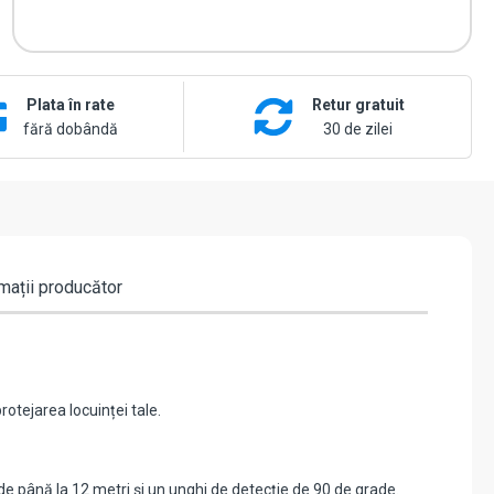
Plata în rate
Retur gratuit
fără dobândă
30 de zilei
mații producător
otejarea locuinței tale.
 până la 12 metri și un unghi de detecție de 90 de grade.