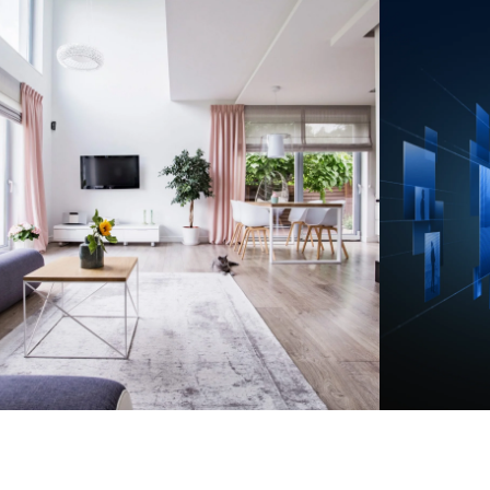
cameră AJAX MotionCam Negru
Detector de mișcare wireless PIR cu cameră
Tehnologie AJAX pentru securitate avansată
Funcție de capturare fotografii în timp real
Design elegant
Compatibil cu majoritatea centralelor de alarmă AJAX