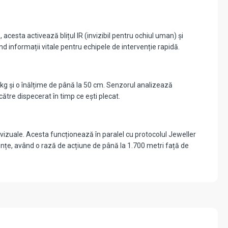
cesta activează blițul IR (invizibil pentru ochiul uman) și
ind informații vitale pentru echipele de intervenție rapidă.
 kg și o înălțime de până la 50 cm. Senzorul analizează
către dispecerat în timp ce ești plecat.
vizuale. Acesta funcționează în paralel cu protocolul Jeweller
ențe, având o rază de acțiune de până la 1.700 metri față de