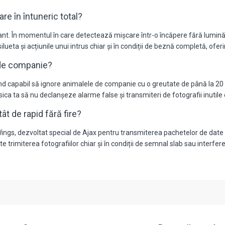
 în întuneric total?
nt. În momentul în care detectează mișcare într-o încăpere fără lumină, a
ilueta și acțiunile unui intrus chiar și în condiții de beznă completă, ofer
 de companie?
iind capabil să ignore animalele de companie cu o greutate de până la 20
sica ta să nu declanșeze alarme false și transmiteri de fotografii inutile 
ât de rapid fără fire?
Wings, dezvoltat special de Ajax pentru transmiterea pachetelor de date 
trimiterea fotografiilor chiar și în condiții de semnal slab sau interfer