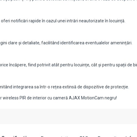
ri notificări rapide în cazul unei intrări neautorizate în locuință.
ni clare și detaliate, facilitând identificarea eventualelor amenințări.
e încăpere, fiind potrivit atât pentru locuințe, cât și pentru spații de bi
tând integrarea sa într-o rețea extinsă de dispozitive de protecție.
ector wireless PIR de interior cu cameră AJAX MotionCam negru!