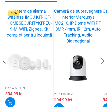
Sistem de alarmă
Cameră de supraveghere
C
-31%
-19%
-21%
-13%
-15%
-20%
-12%
-13%
-16%
-17%
wireless IMOU KIT-IOT-
interior Mercusys
HOMESECURITYKIT-EU-
MC210, IP Dome WiFi PT,
9-M, WiFi, Zigbee, Kit
3MP, 4mm, IR 12m, Auto
complet pentru locuință
Tracking, Audio
Bidirecțional
PRP:
485.00
lei
334.99
lei
PRP:
130.00
lei
PR
104.99
lei
9