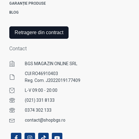
GARANȚIE PRODUSE
BLOG
Retragere din contract
Contact
BGS MAGAZIN ONLINE SRL
CUI RO46910403
Reg. Com. J2022019177409
L-V 09:00 - 20:00
(021) 331 8133
0374 302 133
contact@shopbgs.ro