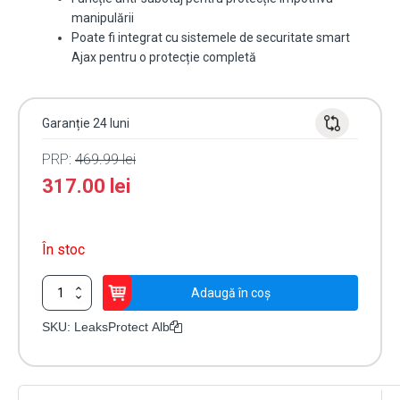
manipulării
Poate fi integrat cu sistemele de securitate smart
Ajax pentru o protecție completă
Garanție 24 luni
PRP:
469.99
lei
317.00
lei
În stoc
Cantitate
Adaugă în coș
Detector
Wireless
SKU:
LeaksProtect Alb
Inundații
Ajax
LeaksProtect
Alb