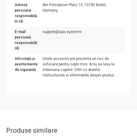
Adresă
Am Potsdamer Platz 10, 10785 Berlin,
persoană
Germany
responsabilă
în UE
E-mail
support@ajax.systems
persoană
responsabilă
UE
Informații și
Unele accesorii pot prezenta un risc de
avertismente
sufocare pentru copiii mici. A nu se lasa la
de siguranță
indemana copiilor. Cititi cu atentie
instructiunile si informatiile despre produs.
Produse similare