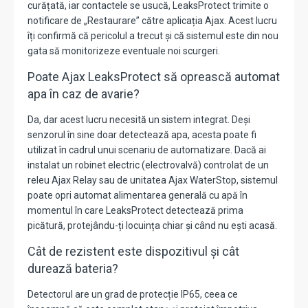
curățată, iar contactele se usucă, LeaksProtect trimite o
notificare de „Restaurare” către aplicația Ajax. Acest lucru
îți confirmă că pericolul a trecut și că sistemul este din nou
gata să monitorizeze eventuale noi scurgeri.
Poate Ajax LeaksProtect să oprească automat
apa în caz de avarie?
Da, dar acest lucru necesită un sistem integrat. Deși
senzorul în sine doar detectează apa, acesta poate fi
utilizat în cadrul unui scenariu de automatizare. Dacă ai
instalat un robinet electric (electrovalvă) controlat de un
releu Ajax Relay sau de unitatea Ajax WaterStop, sistemul
poate opri automat alimentarea generală cu apă în
momentul în care LeaksProtect detectează prima
picătură, protejându-ți locuința chiar și când nu ești acasă.
Cât de rezistent este dispozitivul și cât
durează bateria?
Detectorul are un grad de protecție IP65, ceea ce