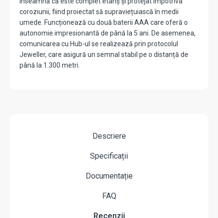
înseamnă că este complet etanș și protejat împotriva
coroziunii, fiind proiectat să supraviețuiască în medii
umede. Funcționează cu două baterii AAA care oferă o
autonomie impresionantă de până la 5 ani. De asemenea,
comunicarea cu Hub-ul se realizează prin protocolul
Jeweller, care asigură un semnal stabil pe o distanță de
până la 1.300 metri.
Descriere
Specificații
Documentație
FAQ
Recenzii