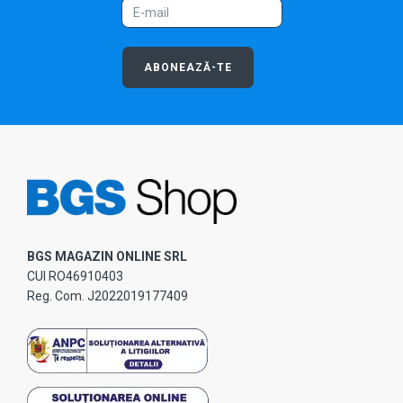
ABONEAZĂ-TE
BGS MAGAZIN ONLINE SRL
CUI RO46910403
Reg. Com. J2022019177409