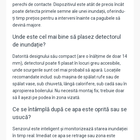
perechi de contacte. Dispozitivul este atât de precis încât
poate detecta primele semne ale unei inundații, oferindu-
ți timp prețios pentru a interveni înainte ca pagubele să
devină majore.
Unde este cel mai bine să plasez detectorul
de inundație?
Datorită designului său compact (are o înălțime de doar 14
mm), detectorul poate fi plasat în locuri greu accesibile,
unde scurgerile sunt cel mai probabil să apară. Locațiile
recomandate includ: sub mașina de spălat rufe sau de
spălat vase, sub chiuvetă, lângă calorifere, sub cadă sau în
apropierea boilerului. Nu necesită montaj fix; trebuie doar
să îl așezi pe podea în zona vizată.
Ce se întâmplă după ce apa este oprită sau se
usucă?
Senzorul este inteligent și monitorizează starea inundației
în timp real. Imediat ce apa se retrage sau zona este