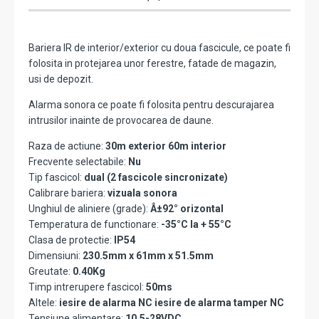
Bariera IR de interior/exterior cu doua fascicule, ce poate fi
folosita in protejarea unor ferestre, fatade de magazin,
usi de depozit.
Alarma sonora ce poate fi folosita pentru descurajarea
intrusilor inainte de provocarea de daune.
Raza de actiune:
30m exterior 60m interior
Frecvente selectabile:
Nu
Tip fascicol:
dual (2 fascicole sincronizate)
Calibrare bariera:
vizuala sonora
Unghiul de aliniere (grade):
Â±92° orizontal
Temperatura de functionare:
-35°C la + 55°C
Clasa de protectie:
IP54
Dimensiuni:
230.5mm x 61mm x 51.5mm
Greutate:
0.40Kg
Timp intrerupere fascicol:
50ms
Altele:
iesire de alarma NC iesire de alarma tamper NC
Tensiune alimentare:
10.5-28VDC