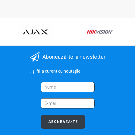
Abonează-te la newsletter
...și fii la curent cu noutățile
ABONEAZĂ-TE