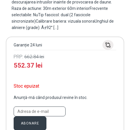
descurajarea intrusilor inainte de provocarea de daune.
Raza de actiune: 30m exterior 60m interiorFrecvente
selectabile: NuTip fascicol: dual (2 fascicole
sincronizate)Calibrare bariera: vizuala sonoraUnghiul de
aliniere (grade): Â±92° […]
Garanție 24 luni
PRP:
662.84
lei
552.37
lei
Stoc epuizat
Anunță-mă când produsul revine în stoc.
ABONARE