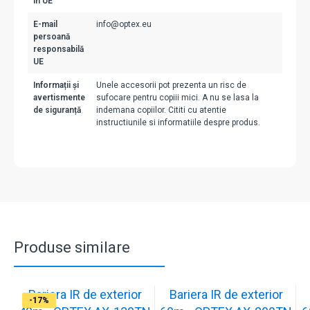
în UE
E-mail
info@optex.eu
persoană
responsabilă
UE
Informații și
Unele accesorii pot prezenta un risc de
avertismente
sufocare pentru copiii mici. A nu se lasa la
de siguranță
indemana copiilor. Cititi cu atentie
instructiunile si informatiile despre produs.
Produse similare
Bariera IR de exterior
Bariera IR de exterior
-17%
-17%
-17%
-17%
-17%
-17%
-17%
-17%
-17%
-17%