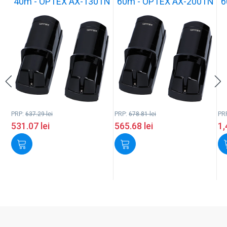
40m - OPTEX AX-130TN
60m - OPTEX AX-200TN
6
PRP:
637.29
lei
PRP:
678.81
lei
PR
531.07
lei
565.68
lei
1,