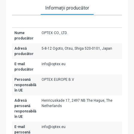
Informații producător
Nume
OPTEX CO., LTD.
producător
Adresă
5-8-12 Ogoto, Otsu, Shiga 520-0101, Japan
producător
E-mail
info@optex.eu
producător
Persoană
OPTEX EUROPE B.V
responsabilă
în UE
Adresă
Henricuskade 17, 2497 NB The Hague, The
persoană
Netherlands
responsabilă
în UE
E-mail
info@optex.eu
persoană