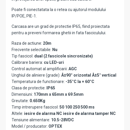
Poate fi conectatata la o retea cu ajutorul modulului
IP/POE, PIE-1.
Carcasa are un grad de protectie IP65, fiind proiectata
pentru a preveni formarea ghetii in fata fasciculului.
Raza de actiune:
20m
Frecvente selectabile:
Nu
Tip fascicol:
dual (2 fascicole sincronizate)
Calibrare bariera:
cu LED-uri
Control automat al amplificarii:
AGC
Unghiul de aliniere (grade):
Â±90° orizontal Â±5° vertical
Temperatura de functionare:
-35°C la + 60°C
Clasa de protectie:
IP65
Dimensiuni:
170mm x 65mm x 69.5mm
Greutate:
0.650Kg
Timp intrerupere fascicol:
50 100 250 500 ms
Altele:
iesire de alarma NC iesire de alarma tamper NC
Tensiune alimentare:
10.5-28VDC
Model / producator:
OPTEX