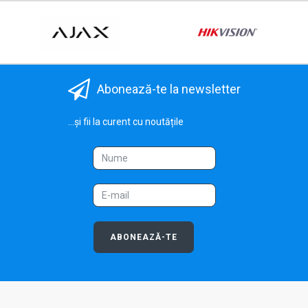
Abonează-te la newsletter
...și fii la curent cu noutățile
ABONEAZĂ-TE