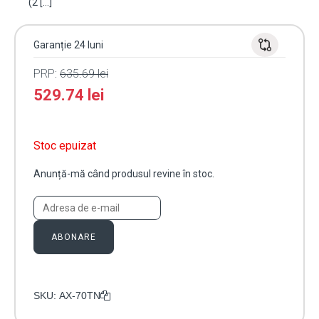
(2 […]
Garanție 24 luni
PRP:
635.69
lei
529.74
lei
Stoc epuizat
Anunță-mă când produsul revine în stoc.
ABONARE
SKU:
AX-70TN