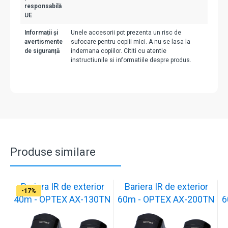
responsabilă
UE
Informații și
Unele accesorii pot prezenta un risc de
avertismente
sufocare pentru copiii mici. A nu se lasa la
de siguranță
indemana copiilor. Cititi cu atentie
instructiunile si informatiile despre produs.
Produse similare
Bariera IR de exterior
Bariera IR de exterior
-17%
-17%
-17%
-17%
-17%
-17%
-17%
-17%
-17%
-17%
40m - OPTEX AX-130TN
60m - OPTEX AX-200TN
6