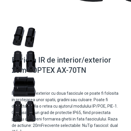
Bariera IR de interior/exterior
20m - OPTEX AX-70TN
Bariera IR de exterior cu doua fascicule ce poate fi folosita
in protejarea unor spatii, gradini sau culoare. Poate fi
conectatata la o retea cu ajutorul modulului IP/POE, PIE-1.
Carcasa are un grad de protectie IP65, fiind proiectata
pentru a preveni formarea ghetii in fata fasciculului. Raza
de actiune: 20mFrecvente selectabile: NuTip fascicol: dual