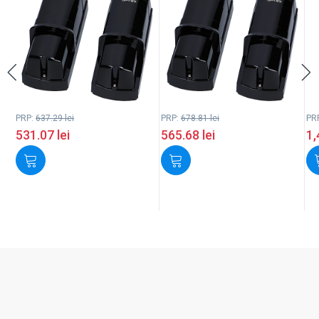
PRP:
637.29
lei
PRP:
678.81
lei
PR
531.07
lei
565.68
lei
1,